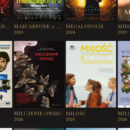
MASAKRA W NANKINIE
MASCARPONE 2: TĘCZOWY TORT
MEGALOPOLIS
2024
2024
2019
MILCZENIE OWIEC
MIŁOŚĆ
2026
2025
2026