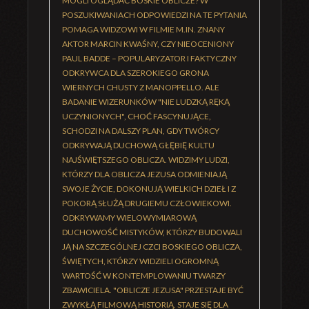
MOGLI OGLĄDAĆ BOSKIE OBLICZE? W
POSZUKIWANIACH ODPOWIEDZI NA TE PYTANIA
POMAGA WIDZOWI W FILMIE M.IN. ZNANY
AKTOR MARCIN KWAŚNY, CZY NIEOCENIONY
PAUL BADDE – POPULARYZATOR I FAKTYCZNY
ODKRYWCA DLA SZEROKIEGO GRONA
WIERNYCH CHUSTY Z MANOPPELLO. ALE
BADANIE WIZERUNKÓW "NIE LUDZKĄ RĘKĄ
UCZYNIONYCH", CHOĆ FASCYNUJĄCE,
SCHODZI NA DALSZY PLAN, GDY TWÓRCY
ODKRYWAJĄ DUCHOWĄ GŁĘBIĘ KULTU
NAJŚWIĘTSZEGO OBLICZA. WIDZIMY LUDZI,
KTÓRZY DLA OBLICZA JEZUSA ODMIENIAJĄ
SWOJE ŻYCIE, DOKONUJĄ WIELKICH DZIEŁ I Z
POKORĄ SŁUŻĄ DRUGIEMU CZŁOWIEKOWI.
ODKRYWAMY WIELOWYMIAROWĄ
DUCHOWOŚĆ MISTYKÓW, KTÓRZY BUDOWALI
JĄ NA SZCZEGÓLNEJ CZCI BOSKIEGO OBLICZA,
ŚWIĘTYCH, KTÓRZY WIDZIELI OGROMNĄ
WARTOŚĆ W KONTEMPLOWANIU TWARZY
ZBAWICIELA. "OBLICZE JEZUSA" PRZESTAJE BYĆ
ZWYKŁĄ FILMOWĄ HISTORIĄ. STAJE SIĘ DLA