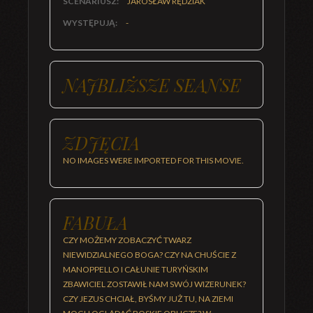
SCENARIUSZ:
JAROSŁAW RĘDZIAK
WYSTĘPUJĄ:
-
NAJBLIŻSZE SEANSE
ZDJĘCIA
NO IMAGES WERE IMPORTED FOR THIS MOVIE.
FABUŁA
CZY MOŻEMY ZOBACZYĆ TWARZ
NIEWIDZIALNEGO BOGA? CZY NA CHUŚCIE Z
MANOPPELLO I CAŁUNIE TURYŃSKIM
ZBAWICIEL ZOSTAWIŁ NAM SWÓJ WIZERUNEK?
CZY JEZUS CHCIAŁ, BYŚMY JUŻ TU, NA ZIEMI