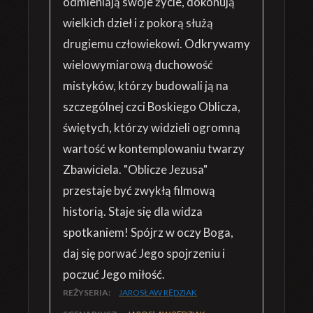
odmieniają swoje życie, dokonują
wielkich dzieł i z pokorą służą
drugiemu człowiekowi. Odkrywamy
wielowymiarową duchowość
mistyków, którzy budowali ją na
szczególnej czci Boskiego Oblicza,
świętych, którzy widzieli ogromną
wartość w kontemplowaniu twarzy
Zbawiciela. "Oblicze Jezusa"
przestaje być zwykłą filmową
historią. Staje się dla widza
spotkaniem! Spójrz w oczy Boga,
daj się porwać Jego spojrzeniu i
poczuć Jego miłość.
REŻYSERIA:
JAROSŁAW RĘDZIAK