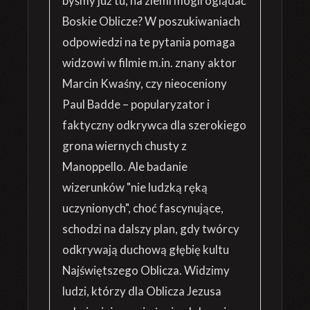
byśmy już tu, na ziemi mogli oglądać
Boskie Oblicze? W poszukiwaniach
odpowiedzi na te pytania pomaga
widzowi w filmie m.in. znany aktor
Marcin Kwaśny, czy nieoceniony
Paul Badde – popularyzator i
faktyczny odkrywca dla szerokiego
grona wiernych chusty z
Manoppello. Ale badanie
wizerunków "nie ludzką ręką
uczynionych", choć fascynujące,
schodzi na dalszy plan, gdy twórcy
odkrywają duchową głębię kultu
Najświętszego Oblicza. Widzimy
ludzi, którzy dla Oblicza Jezusa