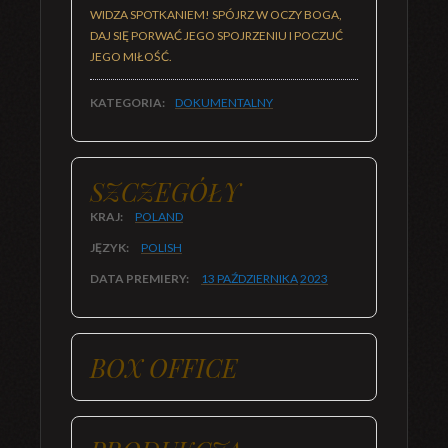
WIDZA SPOTKANIEM! SPÓJRZ W OCZY BOGA,
DAJ SIĘ PORWAĆ JEGO SPOJRZENIU I POCZUĆ
JEGO MIŁOŚĆ.
KATEGORIA:
DOKUMENTALNY
SZCZEGÓŁY
KRAJ:
POLAND
JĘZYK:
POLISH
DATA PREMIERY:
13 PAŹDZIERNIKA
2023
BOX OFFICE