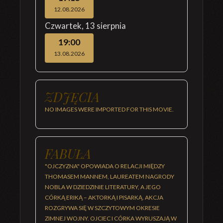
12.08.2026
Czwartek
,
13 sierpnia
19:00
13.08.2026
ZDJĘCIA
NO IMAGES WERE IMPORTED FOR THIS MOVIE.
FABUŁA
"OJCZYZNA" OPOWIADA O RELACJI MIĘDZY
THOMASEM MANNEM, LAUREATEM NAGRODY
NOBLA W DZIEDZINIE LITERATURY, A JEGO
CÓRKĄ ERIKĄ – AKTORKĄ I PISARKĄ. AKCJA
ROZGRYWA SIĘ W SZCZYTOWYM OKRESIE
ZIMNEJ WOJNY. OJCIEC I CÓRKA WYRUSZAJĄ W