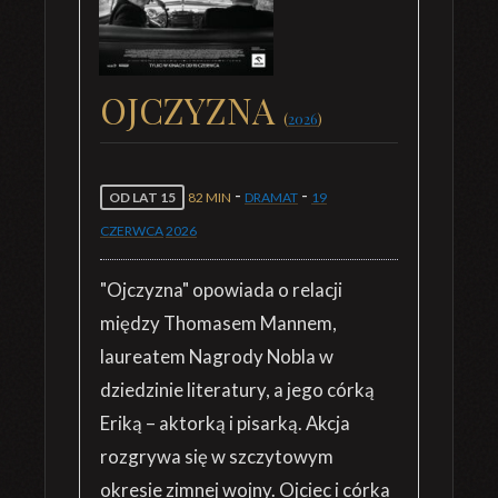
OJCZYZNA
(
2026
)
-
-
OD LAT 15
82 MIN
DRAMAT
19
CZERWCA
2026
"Ojczyzna" opowiada o relacji
między Thomasem Mannem,
laureatem Nagrody Nobla w
dziedzinie literatury, a jego córką
Eriką – aktorką i pisarką. Akcja
rozgrywa się w szczytowym
okresie zimnej wojny. Ojciec i córka