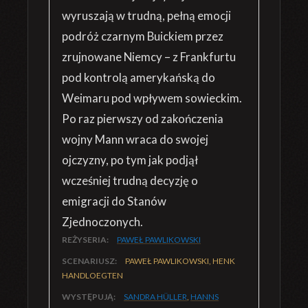
wyruszają w trudną, pełną emocji
podróż czarnym Buickiem przez
zrujnowane Niemcy – z Frankfurtu
pod kontrolą amerykańską do
Weimaru pod wpływem sowieckim.
Po raz pierwszy od zakończenia
wojny Mann wraca do swojej
ojczyzny, po tym jak podjął
wcześniej trudną decyzję o
emigracji do Stanów
Zjednoczonych.
REŻYSERIA:
PAWEŁ PAWLIKOWSKI
SCENARIUSZ:
PAWEŁ PAWLIKOWSKI, HENK
HANDLOEGTEN
WYSTĘPUJĄ:
SANDRA HÜLLER
,
HANNS