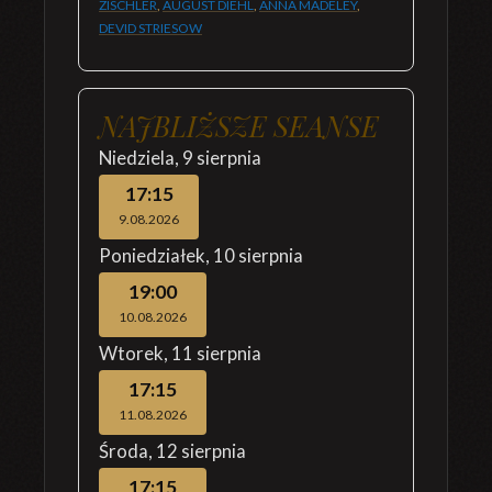
ZISCHLER
,
AUGUST DIEHL
,
ANNA MADELEY
,
DEVID STRIESOW
NAJBLIŻSZE SEANSE
Niedziela
,
9 sierpnia
17:15
9.08.2026
Poniedziałek
,
10 sierpnia
19:00
10.08.2026
Wtorek
,
11 sierpnia
17:15
11.08.2026
Środa
,
12 sierpnia
17:15