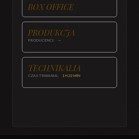
BOX OFFICE
PRODUKCJA
PRODUCENCI:
—
TECHNIKALIA
CZAS TRWANIA:
1 H 22 MIN