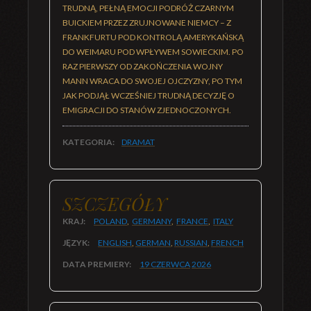
TRUDNĄ, PEŁNĄ EMOCJI PODRÓŻ CZARNYM
BUICKIEM PRZEZ ZRUJNOWANE NIEMCY – Z
FRANKFURTU POD KONTROLĄ AMERYKAŃSKĄ
DO WEIMARU POD WPŁYWEM SOWIECKIM. PO
RAZ PIERWSZY OD ZAKOŃCZENIA WOJNY
MANN WRACA DO SWOJEJ OJCZYZNY, PO TYM
JAK PODJĄŁ WCZEŚNIEJ TRUDNĄ DECYZJĘ O
EMIGRACJI DO STANÓW ZJEDNOCZONYCH.
KATEGORIA:
DRAMAT
SZCZEGÓŁY
KRAJ:
POLAND
,
GERMANY
,
FRANCE
,
ITALY
JĘZYK:
ENGLISH
,
GERMAN
,
RUSSIAN
,
FRENCH
DATA PREMIERY:
19 CZERWCA
2026