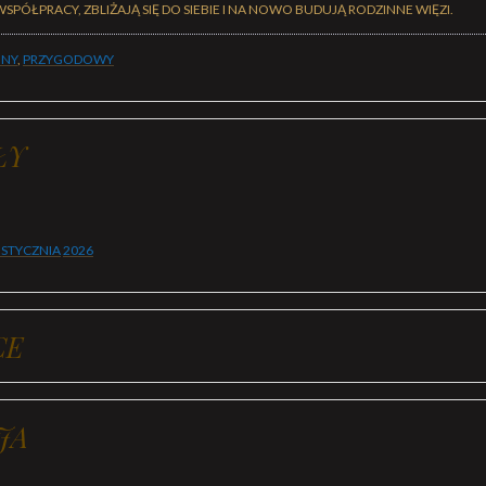
WSPÓŁPRACY, ZBLIŻAJĄ SIĘ DO SIEBIE I NA NOWO BUDUJĄ RODZINNE WIĘZI.
JNY
,
PRZYGODOWY
ŁY
 STYCZNIA
2026
CE
JA