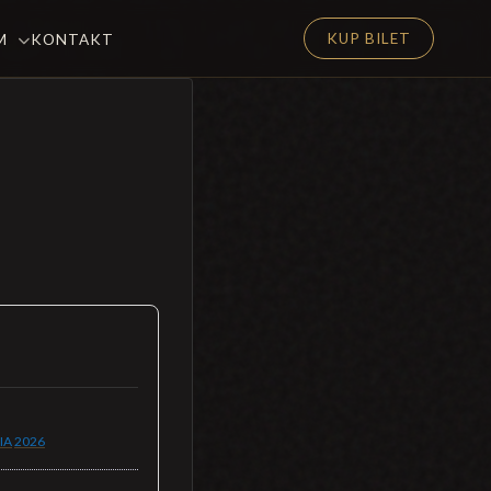
KUP BILET
EM
KONTAKT
IA
2026