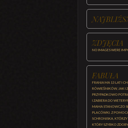
NAJBLIŻS
ZDJĘCIA
NO IMAGES WERE IMP
FABUŁA
FRANIA MA 13 LAT I 
RÓWIEŚNIKÓW, JAK 
PRZYPADKOWO POTRĄC
I ZABIERA DO WETERY
MAMA STANOWCZO SPRZ
PLACÓWKI. Z POMOCĄ
SCHRONISKA, KTÓRZY 
KTÓRY SZYBKO ZDOBYW