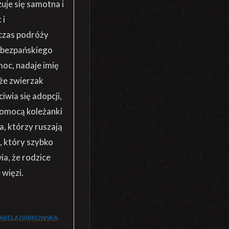
zuje się samotna i
 i
czas podróży
 bezpańskiego
oc, nadaje imię
 że zwierzak
wia się adopcji,
pomocą koleżanki
a, którzy ruszają
, który szybko
ia, że rodzice
 więzi.
ZABELA DĄBROWSKA