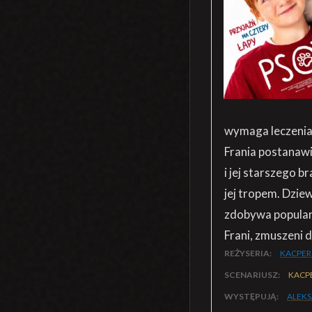
wymaga leczenia 
Frania postanawi
i jej starszego 
jej tropem. Dzie
zdobywa popularn
Frani, zmuszeni d
REŻYSERIA:
KACPER
SCENARIUSZ:
KACPE
WYSTĘPUJĄ:
ALEK