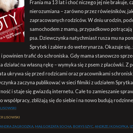
Frania ma 13 lat i choć niczego jej nie brakuje, c
nierozumiana – zarówno przez rówieśników, jak
zapracowanych rodziców. W dniu urodzin, pod
samochodem z mamą, przypadkowo potrącają
psa. Dziewczynka natychmiast rusza mu na pom
Sprytek i zabiera do weterynarza. Okazuje się,
i powinien trafić do schroniska. Gdy mama stanowczo sprzeci
a działać na własną rękę – wymyka się z psem z placówki. Z 
brata ukrywa się przed rodzicami oraz pracownikami schronisk
wczynka zaczyna publikować w sieci filmiki z udziałem Sprytka
ość i staje się gwiazdą internetu. Całe to zamieszanie spraw
o współpracy, zbliżają się do siebie i na nowo budują rodzinne
 LISOWSKI
R LISOWSKI
SANDRA ZAGRODZKA
,
MAŁGORZATA SOCHA
,
BORYS SZYC
,
ANDRZEJ KONOPKA
,
I