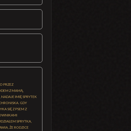
NO PRZEZ
ODEM Z MAMĄ,
NADAJE IMIĘ SPRYTEK
SCHRONISKA. GDY
A SIĘ Z PSEM Z
COWNIKAMI
UDZIAŁEM SPRYTKA,
AWIA, ŻE RODZICE