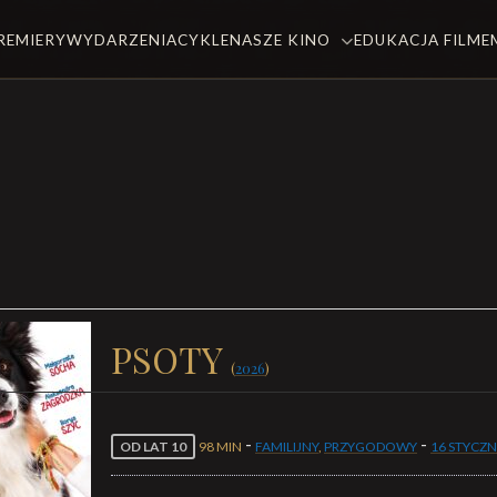
REMIERY
WYDARZENIA
CYKLE
NASZE KINO
EDUKACJA FILM
PSOTY
(
2026
)
-
-
OD LAT 10
98 MIN
FAMILIJNY
,
PRZYGODOWY
16 STYCZN