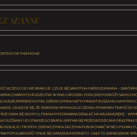
ZE SEANSE
ORTED FOR THIS MOVIE.
CHOĆ NICZEGO JEJ NIE BRAKUJE, CZUJE SIĘ SAMOTNA I NIEROZUMIANA – ZARÓW
I ZAPRACOWANYCH RODZICÓW. W DNIU URODZIN, PODCZAS PODRÓŻY SAMOCH
AJĄ BEZPAŃSKIEGO PSA. DZIEWCZYNKA NATYCHMIAST RUSZA MU NA POMOC, 
NARZA. OKAZUJE SIĘ, ŻE ZWIERZAK WYMAGA LECZENIA I POWINIEN TRAFIĆ DO 
ECIWIA SIĘ ADOPCJI, FRANIA POSTANAWIA DZIAŁAĆ NA WŁASNĄ RĘKĘ – WYMYK
 KOLEŻANKI I JEJ STARSZEGO BRATA UKRYWA SIĘ PRZED RODZICAMI ORAZ PRA
RUSZAJĄ JEJ TROPEM. DZIEWCZYNKA ZACZYNA PUBLIKOWAĆ W SIECI FILMIKI Z 
A POPULARNOŚĆ I STAJE SIĘ GWIAZDĄ INTERNETU. CAŁE TO ZAMIESZANIE SPR