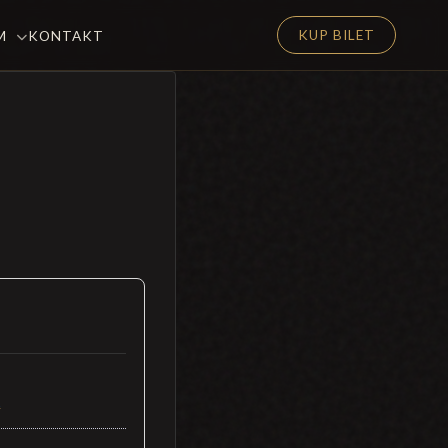
KUP BILET
EM
KONTAKT
2