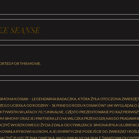
ZE SEANSE
ORTED FOR THIS MOVIE.
SIMONA KOSSAK – LEGENDARNA BADACZKA, KTÓRA ŻYŁA OTOCZONA ZWIERZĘT
CZEGO UCIEKŁA OD RODZINY – SŁYNNEGO RODU KOSSAKÓW? JAK WYGLĄDAŁO Ż
KTYWISTKI W LATACH 70.? UNIKALNE, CZĘSTO PREZENTOWANE PO RAZ PIERWSZY W
M SIMONY ORAZ JEJ PARTNERA LECHA WILCZKA PRZENOSZĄ NAS DO PRADAWNEJ
ZYĆ WYJĄTKOWEGO ŻYCIA Z DALA OD CYWILIZACJI. SIMONA BYŁA ULUBIENI
OWAŁA RYSIOWI I ŁOSIOM, A JEJ EMPATYCZNE PODEJŚCIE DO ZWIERZĄT I ROŚLI
CZYĆ PUSZCZĘ BIAŁOWIESKĄ JAKO UNIKALNY NA SKALĘ ŚWIATOWA EKOSYST