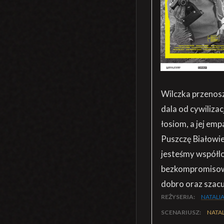
Wilczka przenos
dala od cywilizac
łosiom, a jej emp
Puszczę Białowie
jesteśmy współlo
bezkompromisowa
dobro oraz szacu
REŻYSERIA:
NATALI
SCENARIUSZ:
NATA