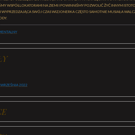
EŚMY WSPÓŁLOKATORAMI NA ZIEMI I POWINNIŚMY POZWOLIĆ ŻYĆ INNYM ISTOT
 WYPRZEDZAJĄCA SWÓJ CZAS WIZJONERKA CZĘSTO SAMOTNIE MUSIAŁA WALC
ODY.
ENTALNY
ŁY
 WRZEŚNIA
2022
CE