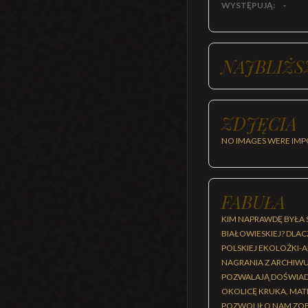
WYSTĘPUJĄ:
-
NAJBLIŻS
ZDJĘCIA
NO IMAGES WERE IMP
FABUŁA
KIM NAPRAWDĘ BYŁA 
BIAŁOWIESKIEJ? DLA
POLSKIEJ EKOLOŻKI-A
NAGRANIA Z ARCHIWU
POZWALAJĄ DOŚWIADC
OKOLICĘ KRUKA, MATK
POZWOLIŁO NAM ZOBA