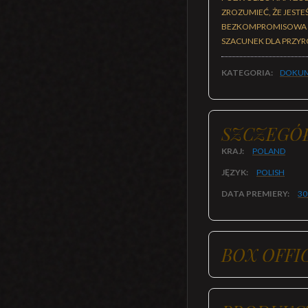
ZROZUMIEĆ, ŻE JEST
BEZKOMPROMISOWA I
SZACUNEK DLA PRZYR
KATEGORIA:
DOKUM
SZCZEGÓ
KRAJ:
POLAND
JĘZYK:
POLISH
DATA PREMIERY:
30
BOX OFFI