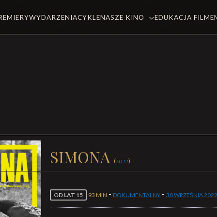
REMIERY
WYDARZENIA
CYKLE
NASZE KINO
EDUKACJA FILM
SIMONA
(
2022
)
-
-
OD LAT 15
93 MIN
DOKUMENTALNY
30 WRZEŚNIA
202