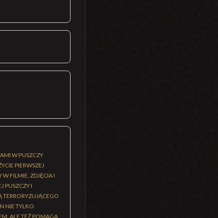
AMI W PUSZCZY
YCIE PIERWSZEJ
 FILMIE, ZDJĘCIA I
 PUSZCZY I
CĄ TERRORYZUJĄCEGO
N NIE TYLKO
EM, ALE TEŻ POMAGA