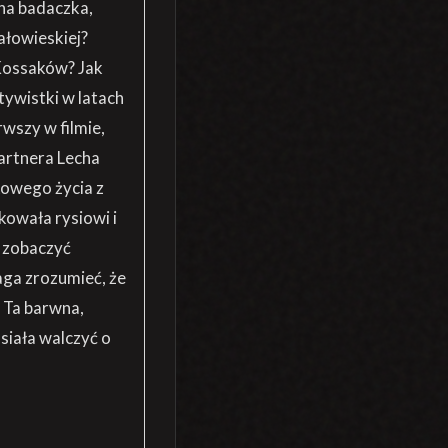
na badaczka,
ałowieskiej?
 Kossaków? Jak
tywistki w latach
wszy w filmie,
partnera Lecha
kowego życia z
kowała rysiowi i
m zobaczyć
aga zrozumieć, że
 Ta barwna,
iała walczyć o