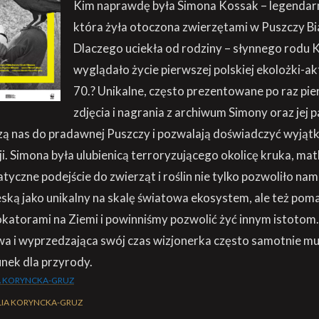
Kim naprawdę była Simona Kossak – legendar
która żyła otoczona zwierzętami w Puszczy Bi
Dlaczego uciekła od rodziny – słynnego rodu
wyglądało życie pierwszej polskiej ekolożki-ak
70.? Unikalne, często prezentowane po raz pier
zdjęcia i nagrania z archiwum Simony oraz jej 
zą nas do pradawnej Puszczy i pozwalają doświadczyć wyjąt
ji. Simona była ulubienicą terroryzującego okolicę kruka, mat
atyczne podejście do zwierząt i roślin nie tylko pozwoliło na
ską jako unikalny na skalę światowa ekosystem, ale też pom
katorami na Ziemi i powinniśmy pozwolić żyć innym istotom.
 i wyprzedzająca swój czas wizjonerka często samotnie mus
nek dla przyrody.
A KORYNCKA-GRUZ
LIA KORYNCKA-GRUZ