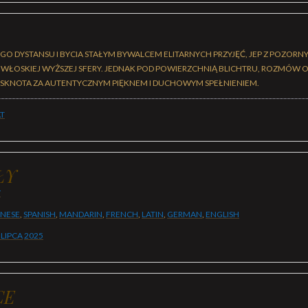
EGO DYSTANSU I BYCIA STAŁYM BYWALCEM ELITARNYCH PRZYJĘĆ, JEP Z POZOR
 WŁOSKIEJ WYŻSZEJ SFERY. JEDNAK POD POWIERZCHNIĄ BLICHTRU, ROZMÓW O S
TĘSKNOTA ZA AUTENTYCZNYM PIĘKNEM I DUCHOWYM SPEŁNIENIEM.
T
ŁY
Y
ANESE
,
SPANISH
,
MANDARIN
,
FRENCH
,
LATIN
,
GERMAN
,
ENGLISH
 LIPCA
2025
CE