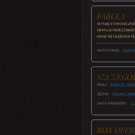
FABUŁA
SŁYNĄCY Z IRONICZN
DRYFUJE PRZEZ ŚWIAT
KRYJE SIĘ GŁĘBOKA 
KATEGORIA:
DRAMA
SZCZEGÓ
KRAJ:
FRANCE
,
ITAL
JĘZYK:
ITALIAN
,
JAP
DATA PREMIERY:
11
BOX OFFI