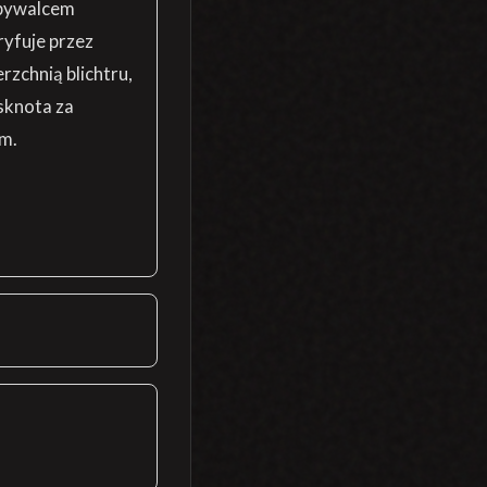
 bywalcem
ryfuje przez
rzchnią blichtru,
ęsknota za
m.