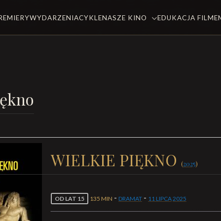
REMIERY
WYDARZENIA
CYKLE
NASZE KINO
EDUKACJA FILM
iękno
WIELKIE PIĘKNO
(
2025
)
-
-
OD LAT 15
135 MIN
DRAMAT
11 LIPCA
2025