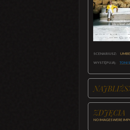
SCENARIUSZ:
UMBE
WYSTĘPUJĄ:
TONI 
NAJBLIŻS
ZDJĘCIA
NO IMAGES WERE IMP