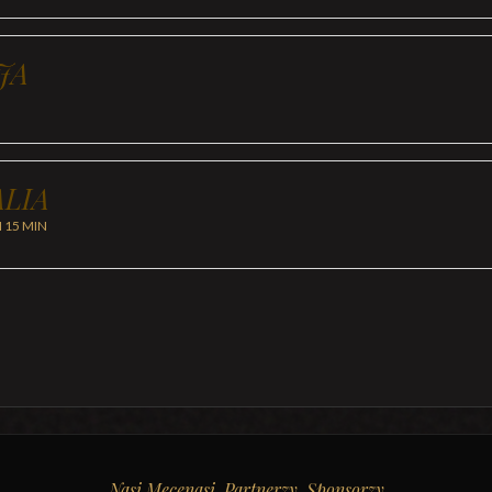
JA
LIA
H 15 MIN
Nasi Mecenasi, Partnerzy, Sponsorzy