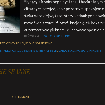
Słynący z ironicznego dystansu i bycia stałym
elitarnych przyjęć, Jep z pozornym spokojem d
świat włoskiej wyższej sfery. Jednak pod powie
rozmów o sztuce i filozofii kryje się głęboka t
autentycznym pięknem i duchowym spełnienie
REŻYSERIA:
PAOLO SORRENTINO
RTO CONTARELLO, PAOLO SORRENTINO
SERVILLO
,
CARLO VERDONE
,
SABRINA FERILLI
,
CARLO BUCCIROSSO
,
IAIA FORTE
ZE SEANSE
ORTED FOR THIS MOVIE.