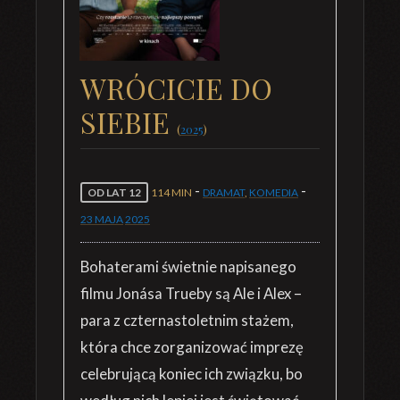
WRÓCICIE DO
SIEBIE
(
2025
)
-
-
OD LAT 12
114 MIN
DRAMAT
,
KOMEDIA
23 MAJA
2025
Bohaterami świetnie napisanego
filmu Jonása Trueby są Ale i Alex –
para z czternastoletnim stażem,
która chce zorganizować imprezę
celebrującą koniec ich związku, bo