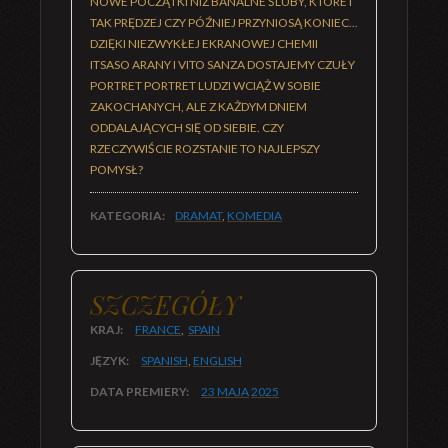
NOWE POCZĄTKI NIŻ BANALNE ŚLUBY, KTÓRE I
TAK PRĘDZEJ CZY PÓŹNIEJ PRZYNIOSĄ KONIEC...
DZIĘKI NIEZWYKŁEJ EKRANOWEJ CHEMII
ITSASO ARANY I VITO SANZA DOSTAJEMY CZUŁY
PORTRET PORTRET LUDZI WCIĄŻ W SOBIE
ZAKOCHANYCH, ALE Z KAŻDYM DNIEM
ODDALAJĄCYCH SIĘ OD SIEBIE. CZY
RZECZYWIŚCIE ROZSTANIE TO NAJLEPSZY
POMYSŁ?
KATEGORIA:
DRAMAT
,
KOMEDIA
SZCZEGÓŁY
KRAJ:
FRANCE
,
SPAIN
JĘZYK:
SPANISH
,
ENGLISH
DATA PREMIERY:
23 MAJA
2025