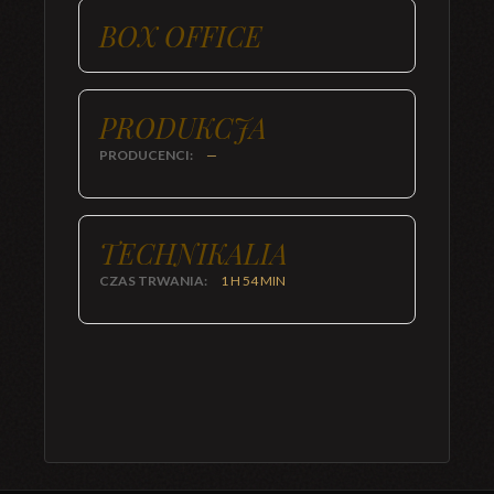
BOX OFFICE
PRODUKCJA
PRODUCENCI:
—
TECHNIKALIA
CZAS TRWANIA:
1 H 54 MIN