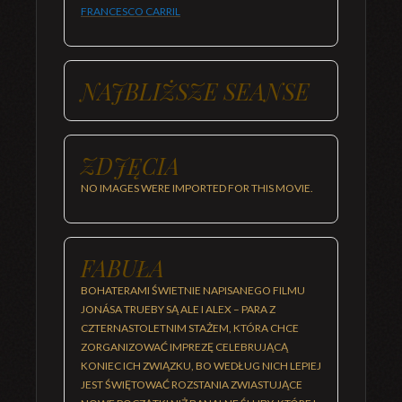
FRANCESCO CARRIL
NAJBLIŻSZE SEANSE
ZDJĘCIA
NO IMAGES WERE IMPORTED FOR THIS MOVIE.
FABUŁA
BOHATERAMI ŚWIETNIE NAPISANEGO FILMU
JONÁSA TRUEBY SĄ ALE I ALEX – PARA Z
CZTERNASTOLETNIM STAŻEM, KTÓRA CHCE
ZORGANIZOWAĆ IMPREZĘ CELEBRUJĄCĄ
KONIEC ICH ZWIĄZKU, BO WEDŁUG NICH LEPIEJ
JEST ŚWIĘTOWAĆ ROZSTANIA ZWIASTUJĄCE