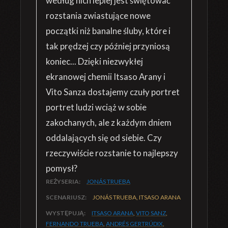
według nich lepiej jest świętować
rozstania zwiastujące nowe
początki niż banalne śluby, które i
tak prędzej czy później przyniosą
koniec... Dzięki niezwykłej
ekranowej chemii Itsaso Arany i
Vito Sanza dostajemy czuły portret
portret ludzi wciąż w sobie
zakochanych, ale z każdym dniem
oddalających się od siebie. Czy
rzeczywiście rozstanie to najlepszy
pomysł?
REŻYSERIA:
JONÁS TRUEBA
SCENARIUSZ:
JONÁS TRUEBA, ITSASO ARANA
WYSTĘPUJĄ:
ITSASO ARANA
,
VITO SANZ
,
FERNANDO TRUEBA
,
ANDRÉS GERTRÚDIX
,