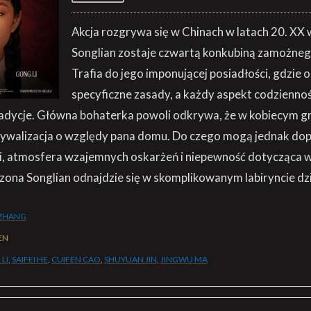
Akcja rozgrywa się w Chinach w latach 20. XX 
Songlian zostaje czwartą konkubiną zamożneg
Trafia do jego imponującej posiadłości, gdzie 
specyficzne zasady, a każdy aspekt codziennoś
adycje. Główna bohaterka powoli odkrywa, że w kobiecym gr
rywalizacja o względy pana domu. Do czego mogą jednak do
i, atmosfera wzajemnych oskarżeń i niepewność dotycząca w
ona Songlian odnajdzie się w skomplikowanym labiryncie dz
ZHANG
EN
LI
,
SAIFEI HE
,
CUIFEN CAO
,
SHUYUAN JIN
,
JINGWU MA