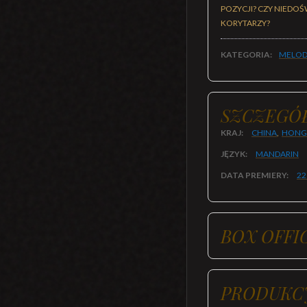
POZYCJI? CZY NIEDO
KORYTARZY?
KATEGORIA:
MELOD
SZCZEGÓ
KRAJ:
CHINA
,
HONG
JĘZYK:
MANDARIN
DATA PREMIERY:
22
BOX OFFI
PRODUKC