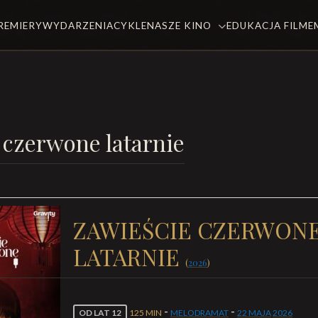
REMIERY
WYDARZENIA
CYKLE
NASZE KINO
EDUKACJA FILM
 czerwone latarnie
ZAWIEŚCIE CZERWON
LATARNIE
(
2026
)
-
-
OD LAT 12
125 MIN
MELODRAMAT
22 MAJA
2026