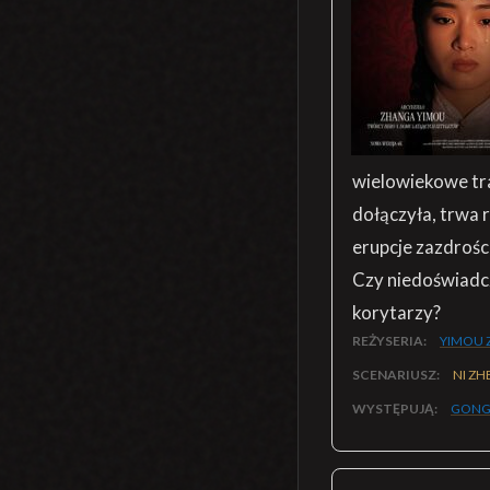
wielowiekowe tr
dołączyła, trwa 
erupcje zazdrośc
Czy niedoświadcz
korytarzy?
REŻYSERIA:
YIMOU 
SCENARIUSZ:
NI ZH
WYSTĘPUJĄ:
GONG 