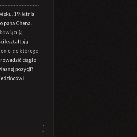
wieku. 19-letnia
o pana Chena.
obowiązują
ci kształtują
onie, do którego
prowadzić ciągłe
łasnej pozycji?
iedzińców i