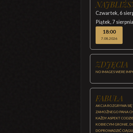
NAJBLIŻS
Czwartek
,
6 sier
Piątek
,
7 sierpni
18:00
7.08.2026
ZDJĘCIA
NO IMAGES WERE IMP
FABUŁA
AKCJA ROZGRYWA SIĘ
ZAMOŻNEGO PANA CHE
KAŻDY ASPEKT CODZ
KOBIECYM GRONIE, D
DOPROWADZIĆ CIĄGŁ