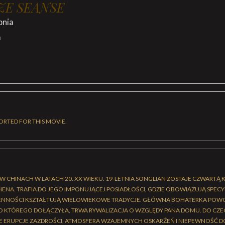
ZE SEANSE
pnia
a
ORTED FOR THIS MOVIE.
 W CHINACH W LATACH 20. XX WIEKU. 19-LETNIA SONGLIAN ZOSTAJE CZWARTĄ
NA. TRAFIA DO JEGO IMPONUJĄCEJ POSIADŁOŚCI, GDZIE OBOWIĄZUJĄ SPECYF
IENNOŚCI KSZTAŁTUJĄ WIELOWIEKOWE TRADYCJE. GŁÓWNA BOHATERKA POWO
O KTÓREGO DOŁĄCZYŁA, TRWA RYWALIZACJA O WZGLĘDY PANA DOMU. DO CZ
E ERUPCJE ZAZDROŚCI, ATMOSFERA WZAJEMNYCH OSKARŻEŃ I NIEPEWNOŚĆ 