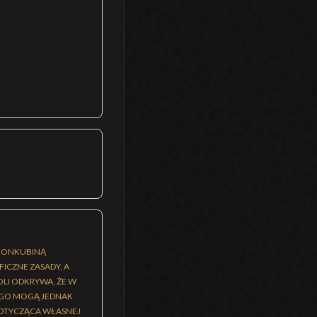
 KONKUBINĄ
ICZNE ZASADY, A
LI ODKRYWA, ŻE W
EGO MOGĄ JEDNAK
DOTYCZĄCA WŁASNEJ