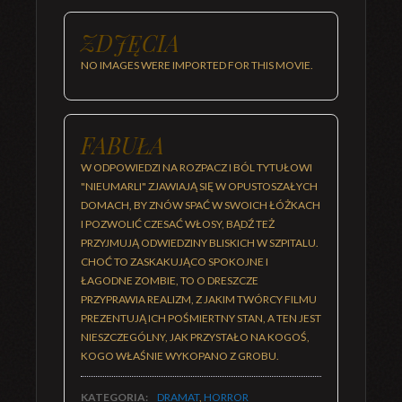
ZDJĘCIA
NO IMAGES WERE IMPORTED FOR THIS MOVIE.
FABUŁA
W ODPOWIEDZI NA ROZPACZ I BÓL TYTUŁOWI
"NIEUMARLI" ZJAWIAJĄ SIĘ W OPUSTOSZAŁYCH
DOMACH, BY ZNÓW SPAĆ W SWOICH ŁÓŻKACH
I POZWOLIĆ CZESAĆ WŁOSY, BĄDŹ TEŻ
PRZYJMUJĄ ODWIEDZINY BLISKICH W SZPITALU.
CHOĆ TO ZASKAKUJĄCO SPOKOJNE I
ŁAGODNE ZOMBIE, TO O DRESZCZE
PRZYPRAWIA REALIZM, Z JAKIM TWÓRCY FILMU
PREZENTUJĄ ICH POŚMIERTNY STAN, A TEN JEST
NIESZCZEGÓLNY, JAK PRZYSTAŁO NA KOGOŚ,
KOGO WŁAŚNIE WYKOPANO Z GROBU.
KATEGORIA:
DRAMAT
,
HORROR