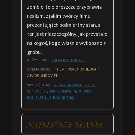
zombie, to o dreszcze przyprawia
realizm, z jakim twórcy filmu
prezentują ich pośmiertny stan, a
ten jest nieszczególny, jak przystało
na kogoś, kogo właśnie wykopano z
grobu.
REŻYSERIA:
THEA HVISTENDAHL
SCENARIUSZ:
THEA HVISTENDAHL, JOHN
AJVIDE LINDQVIST
WYSTĘPUJĄ:
RENATE REINSVE
,
BJØRN
SUNDQUIST
,
BENTE BØRSUM
,
ANDERS
DANIELSEN LIE
,
BAHAR PARS
NAJBLIŻSZE SEANSE