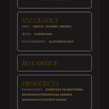
SZCZEGÓŁY
KRAJ:
GREECE, NORWAY, SWEDEN
JĘZYK:
NORWEGIAN
DATA PREMIERY:
8 LISTOPADA 2024
BOX OFFICE
PRODUKCJA
PRODUCENCI:
EINAR FILM, FILMIKI ETAIRIA,
ZENTROPA INTERNATIONAL SWEDEN,
ANONYMOUS CONTENT NORDIC