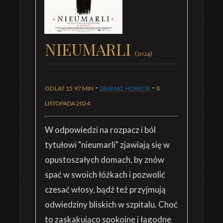
NIEUMARLI
(2024)
-
-
OD LAT 15
97 MIN
DRAMAT
,
HORROR
8
LISTOPADA 2024
W odpowiedzi na rozpacz i ból
tytułowi "nieumarli" zjawiają się w
opustoszałych domach, by znów
spać w swoich łóżkach i pozwolić
czesać włosy, bądź też przyjmują
odwiedziny bliskich w szpitalu. Choć
to zaskakująco spokojne i łagodne