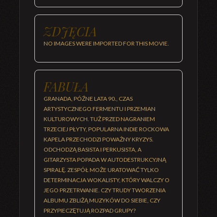
ZDJĘCIA
NO IMAGES WERE IMPORTED FOR THIS MOVIE.
FABUŁA
GRANADA, PÓŹNE LATA 90., CZAS
ARTYSTYCZNEGO FERMENTU I PRZEMIAN
KULTUROWYCH. TUŻ PRZED NAGRANIEM
TRZECIEJ PŁYTY, POPULARNA INDIE ROCKOWA
KAPELA PRZECHODZI POWAŻNY KRYZYS.
ODCHODZĄ BASISTA I PERKUSISTA, A
GITARZYSTA POPADA W AUTODESTRUKCYJNĄ
SPIRALĘ. ZESPÓŁ MOŻE URATOWAĆ TYLKO
DETERMINACJA WOKALISTY, KTÓRY WALCZY O
JEGO PRZETRWANIE. CZY TRUDY TWORZENIA
ALBUMU ZBLIŻĄ MUZYKÓW DO SIEBIE, CZY
PRZYPIECZĘTUJĄ ROZPAD GRUPY?