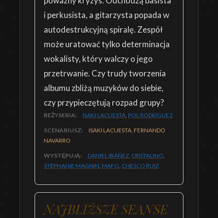
poważny kryzys. Odchodzą basista
i perkusista, a gitarzysta popada w
autodestrukcyjną spiralę. Zespół
może uratować tylko determinacja
wokalisty, który walczy o jego
przetrwanie. Czy trudy tworzenia
albumu zbliżą muzyków do siebie,
czy przypieczętują rozpad grupy?
REŻYSERIA:
ISAKI LACUESTA
,
POL RODRÍGUEZ
SCENARIUSZ:
ISAKI LACUESTA, FERNANDO
NAVARRO
WYSTĘPUJĄ:
DANIEL IBÁÑEZ
,
CRISTALINO
,
STÉPHANIE MAGNIN
,
MAFO
,
CHESCO RUIZ
NAJBLIŻSZE SEANSE