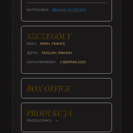
KATEGORIA:
DRAMAT
,
MUZYCZNY
SZCZEGÓŁY
KRAJ:
SPAIN, FRANCE
JĘZYK:
ENGLISH, SPANISH
DATA PREMIERY:
1 SIERPNIA 2025
BOX OFFICE
PRODUKCJA
PRODUCENCI:
—