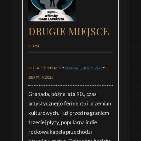
DRUGIE MIEJSCE
(2025)
-
-
OD LAT 16
111 MIN
DRAMAT
,
MUZYCZNY
1
SIERPNIA 2025
Granada, późne lata 90., czas
artystycznego fermentu i przemian
kulturowych. Tuż przed nagraniem
trzeciej płyty, popularna indie
rockowa kapela przechodzi