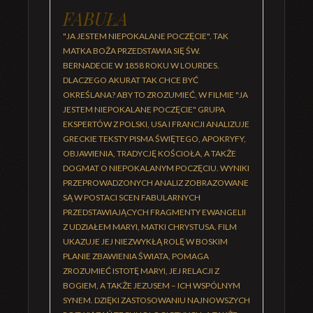
FABUŁA
"JA JESTEM NIEPOKALANE POCZĘCIE". TAK
MATKA BOŻA PRZEDSTAWIA SIĘ ŚW.
BERNADECIE W 1858 ROKU W LOURDES.
DLACZEGO AKURAT TAK CHCE BYĆ
OKREŚLANA? ABY TO ZROZUMIEĆ, W FILMIE "JA
JESTEM NIEPOKALANE POCZĘCIE" GRUPA
EKSPERTÓW Z POLSKI, USA I FRANCJI ANALIZUJE
GRECKIE TEKSTY PISMA ŚWIĘTEGO, APOKRYFY,
OBJAWIENIA, TRADYCJĘ KOŚCIOŁA, A TAKŻE
DOGMAT O NIEPOKALANYM POCZĘCIU. WYNIKI
PRZEPROWADZONYCH ANALIZ ZOBRAZOWANE
SĄ W POSTACI SCEN FABULARNYCH
PRZEDSTAWIAJĄCYCH FRAGMENTY EWANGELII
Z UDZIAŁEM MARYI, MATKI CHRYSTUSA. FILM
UKAZUJE JEJ NIEZWYKŁĄ ROLĘ W BOSKIM
PLANIE ZBAWIENIA ŚWIATA, POMAGA
ZROZUMIEĆ ISTOTĘ MARYI, JEJ RELACJI Z
BOGIEM, A TAKŻE JEZUSEM – ICH WSPÓLNYM
SYNEM. DZIĘKI ZASTOSOWANIU NAJNOWSZYCH