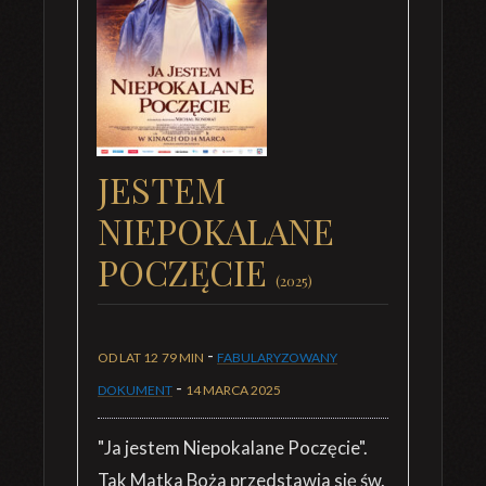
JESTEM
NIEPOKALANE
POCZĘCIE
(2025)
-
OD LAT 12
79 MIN
FABULARYZOWANY
-
DOKUMENT
14 MARCA 2025
"Ja jestem Niepokalane Poczęcie".
Tak Matka Boża przedstawia się św.