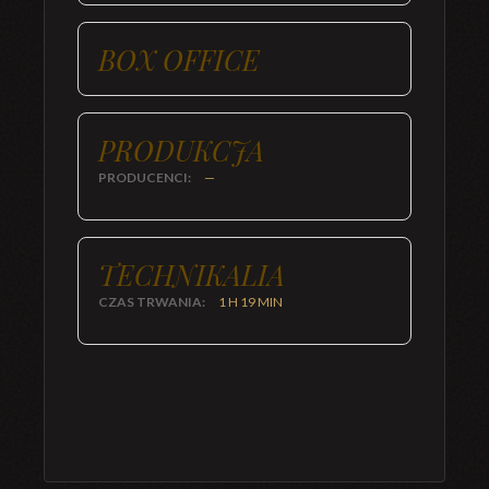
BOX OFFICE
PRODUKCJA
PRODUCENCI:
—
TECHNIKALIA
CZAS TRWANIA:
1 H 19 MIN