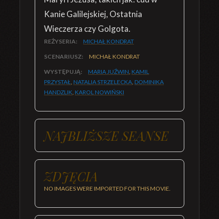
Kanie Galilejskiej, Ostatnia
Wieczerza czy Golgota.
REŻYSERIA:
MICHAŁ KONDRAT
SCENARIUSZ:
MICHAŁ KONDRAT
WYSTĘPUJĄ:
MARIA JUŹWIN
,
KAMIL
PRZYSTAŁ
,
NATALIA STRZELECKA
,
DOMINIKA
HANDZLIK
,
KAROL NOWIŃSKI
NAJBLIŻSZE SEANSE
ZDJĘCIA
NO IMAGES WERE IMPORTED FOR THIS MOVIE.