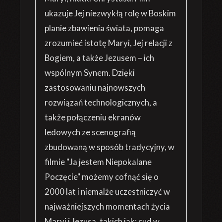
ukazuje Jej niezwykłą rolę w Boskim
planie zbawienia świata, pomaga
zrozumieć istotę Maryi, Jej relacji z
Bogiem, a także Jezusem – ich
wspólnym Synem. Dzięki
zastosowaniu najnowszych
rozwiązań technologicznych, a
także połączeniu ekranów
ledowych ze scenografią
zbudowaną w sposób tradycyjny, w
filmie "Ja jestem Niepokalane
Poczęcie" możemy cofnąć się o
2000 lat i niemalże uczestniczyć w
najważniejszych momentach życia
Maryi i Jezusa, takich jak: cud w