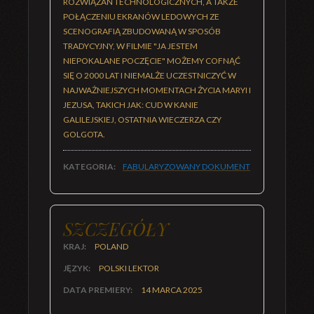
ROZWIĄZAŃ TECHNOLOGICZNYCH, A TAKŻE
POŁĄCZENIU EKRANÓW LEDOWYCH ZE
SCENOGRAFIĄ ZBUDOWANĄ W SPOSÓB
TRADYCYJNY, W FILMIE "JA JESTEM
NIEPOKALANE POCZĘCIE" MOŻEMY COFNĄĆ
SIĘ O 2000 LAT I NIEMALŻE UCZESTNICZYĆ W
NAJWAŻNIEJSZYCH MOMENTACH ŻYCIA MARYI I
JEZUSA, TAKICH JAK: CUD W KANIE
GALILEJSKIEJ, OSTATNIA WIECZERZA CZY
GOLGOTA.
KATEGORIA:
FABULARYZOWANY DOKUMENT
SZCZEGÓŁY
KRAJ:
POLAND
JĘZYK:
POLSKI LEKTOR
DATA PREMIERY:
14 MARCA 2025