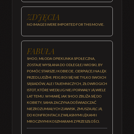
ZDJĘCIA
NO IMAGES WERE IMPORTED FOR THIS MOVIE.
FABUŁA
SHOO, MŁODA OPIEKUNKA SPOŁECZNA,
ZOSTAJE WYSŁANA DO ODLEGŁEJ WIOSKI, BY
POMÓC STARSZEJ KOBIECIE, CIERPIĄCEJ NA LĘK
PRZED LUDŹMI. PEIG BOI SIĘ NIE TYLKO SWOICH
SĄSIADÓW, ALE I TAJEMNICZYCH, ZŁOWROGICH
ISTOT, KTÓRE WEDŁUG NIEJ PORWAŁY JĄ WIELE
LAT TEMU. W MIARĘ JAK SHOO ZBLIŻA SIĘ DO
KOBIETY, SAMA ZACZYNA DOŚWIADCZAĆ
NIEZROZUMIAŁYCH ZJAWISK, ZMUSZAJĄC JĄ
DO KONFRONTACJI Z WŁASNYMI LĘKAMI I
MROCZNYMI KOSZMARAMI Z PRZESZŁOŚCI.