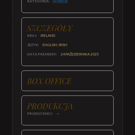
KATEGORIA:
HORROR
SZCZEGÓŁY
KRAJ:
IRELAND
JĘZYK:
ENGLISH, IRISH
DATA PREMIERY:
24 PAŹDZIERNIKA 2025
BOX OFFICE
PRODUKCJA
PRODUCENCI:
—