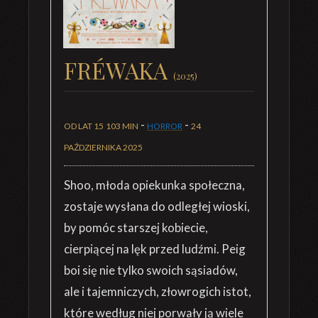
FRÉWAKA
(2025)
-
-
OD LAT 15
103 MIN
HORROR
24
PAŹDZIERNIKA 2025
Shoo, młoda opiekunka społeczna,
zostaje wysłana do odległej wioski,
by pomóc starszej kobiecie,
cierpiącej na lęk przed ludźmi. Peig
boi się nie tylko swoich sąsiadów,
ale i tajemniczych, złowrogich istot,
które według niej porwały ją wiele