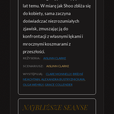
lat temu. W miarę jak Shoo zbliża się
do kobiety, sama zaczyna
doświadczać niezrozumiałych
zjawisk, zmuszając ją do
konfrontacji z własnymi lękami i
mrocznymi koszmarami z
przeszłości.
REŻYSERIA:
AISLINN CLARKE
SCENARIUSZ:
AISLINN CLARKE
WYSTĘPUJĄ:
CLARE MONNELLY
,
BRÍD NÍ
NEACHTAIN
,
ALEXANDRA BUSTRYZHICKAYA
,
OLGA WEHRLY
,
GRACE COLLENDER
NAJBLIŻSZE SEANSE