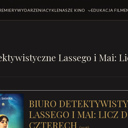
REMIERY
WYDARZENIA
CYKLE
NASZE KINO
EDUKACJA FILM
ektywistyczne Lassego i Mai: Li
BIURO DETEKTYWIST
LASSEGO I MAI: LICZ 
CZTERECH
(2025)