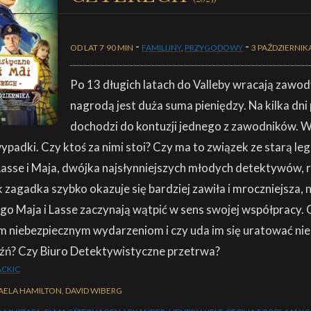
-
-
OD LAT 7
90 MIN
FAMILIJNY
,
PRZYGODOWY
3 PAŹDZIERNIK
Po 13 długich latach do Valleby wracają zawod
nagrodą jest duża suma pieniędzy. Na kilka dni
dochodzi do kontuzji jednego z zawodników. 
wypadki. Czy ktoś za nimi stoi? Czy ma to związek ze starą l
asse i Maja, dwójka najsłynniejszych młodych detektywów, 
zagadka szybko okazuje się bardziej zawiła i mroczniejsza, ni
o Maja i Lasse zaczynają wątpić w sens swojej współpracy. 
m niebezpiecznym wydarzeniom i czy uda im się uratować nie
jaźń? Czy Biuro Detektywistyczne przetrwa?
ACKIC
ELA HAMILTON, DAVID WIBERG