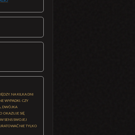
ADIO
DZY. NA KILKA DNI
E WYPADKI. CZY
A, DWÓJKA
 OKAZUJE SIĘ
 W SENS SWOJEJ
 URATOWAĆ NIE TYLKO