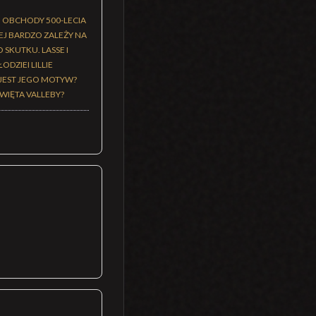
– OBCHODY 500-LECIA
J BARDZO ZALEŻY NA
SKUTKU. LASSE I
DZIEI LILLIE
 JEST JEGO MOTYW?
WIĘTA VALLEBY?