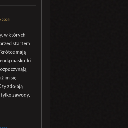
A 2025
y, w których
 przed startem
Wkrótce mają
egendą maskotki
rozpoczynają
ż im się
Czy zdołają
 tylko zawody,