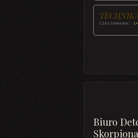
TECHNIKA
CZAS TRWANIA:
1 
Biuro Det
Skorpion