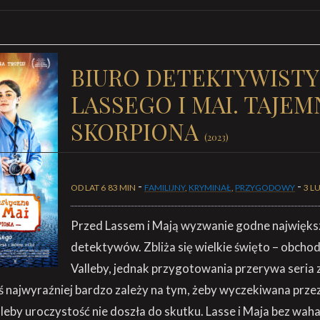
BIURO DETEKTYWIST
LASSEGO I MAI. TAJEM
SKORPIONA
(2023)
-
-
OD LAT 6
83 MIN
FAMILIJNY
,
KRYMINAŁ
,
PRZYGODOWY
3 L
Przed Lassem i Mają wyzwanie godne najwięks
detektywów. Zbliża się wielkie święto – obchod
Valleby, jednak przygotowania przerywa seria
 najwyraźniej bardzo zależy na tym, żeby wyczekiwana prze
eby uroczystość nie doszła do skutku. Lasse i Maja bez waha