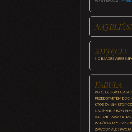
WYSTĘPUJĄ:
MARI
NAJBLIŻS
ZDJĘCIA
NO IMAGES WERE IMP
FABUŁA
PO 13 DŁUGICH LATAC
PRZED STARTEM DOCH
KTOŚ ZA NIMI STOI? 
NAJSŁYNNIEJSZYCH 
BARDZIEJ ZAWIŁA I M
WSPÓŁPRACY. CZY ZD
ZAWODY, ALE I SWOJĄ