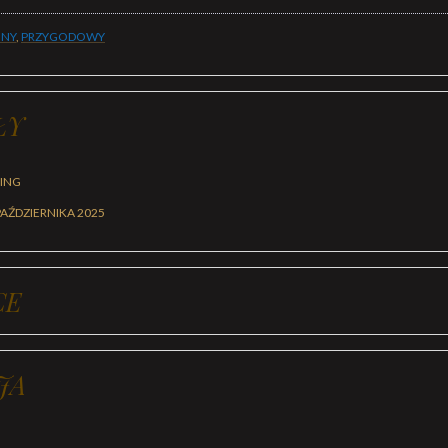
JNY
,
PRZYGODOWY
ŁY
BING
PAŹDZIERNIKA 2025
CE
JA