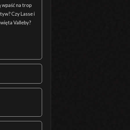
ą wpaść na trop
otyw? Czy Lasse i
więta Valleby?