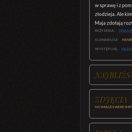
w sprawę i z pom
złodzieja. Ale ki
Maja zdołają roz
REŻYSERIA:
TINA M
SCENARIUSZ:
HENR
WYSTĘPUJĄ:
NILS 
NAJBLIŻS
ZDJĘCIA
NO IMAGES WERE IMP