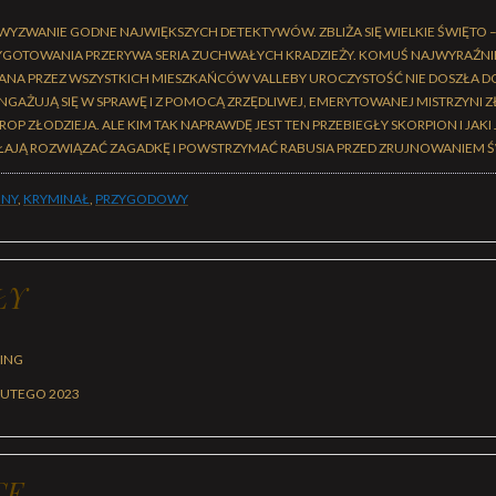
 WYZWANIE GODNE NAJWIĘKSZYCH DETEKTYWÓW. ZBLIŻA SIĘ WIELKIE ŚWIĘTO 
ZYGOTOWANIA PRZERYWA SERIA ZUCHWAŁYCH KRADZIEŻY. KOMUŚ NAJWYRAŹNIE
ANA PRZEZ WSZYSTKICH MIESZKAŃCÓW VALLEBY UROCZYSTOŚĆ NIE DOSZŁA DO 
GAŻUJĄ SIĘ W SPRAWĘ I Z POMOCĄ ZRZĘDLIWEJ, EMERYTOWANEJ MISTRZYNI ZŁO
OP ZŁODZIEJA. ALE KIM TAK NAPRAWDĘ JEST TEN PRZEBIEGŁY SKORPION I JAKI
DOŁAJĄ ROZWIĄZAĆ ZAGADKĘ I POWSTRZYMAĆ RABUSIA PRZED ZRUJNOWANIEM Ś
JNY
,
KRYMINAŁ
,
PRZYGODOWY
ŁY
BING
LUTEGO 2023
CE