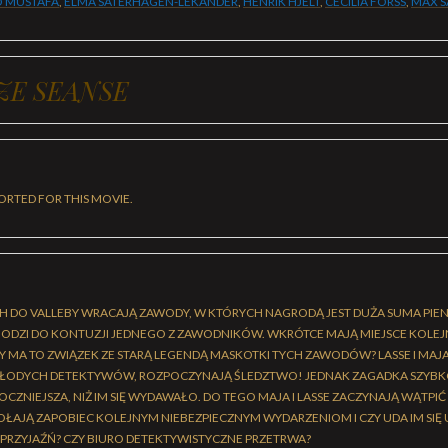
O MUSTAFA
,
ELMA SÄTERHAGEN-LEKANDER
,
HENRIK HJELT
,
CECILIA FORSS
,
MAX S
ZE SEANSE
ORTED FOR THIS MOVIE.
H DO VALLEBY WRACAJĄ ZAWODY, W KTÓRYCH NAGRODĄ JEST DUŻA SUMA PIENIĘ
ODZI DO KONTUZJI JEDNEGO Z ZAWODNIKÓW. WKRÓTCE MAJĄ MIEJSCE KOLEJN
CZY MA TO ZWIĄZEK ZE STARĄ LEGENDĄ MASKOTKI TYCH ZAWODÓW? LASSE I MAJ
MŁODYCH DETEKTYWÓW, ROZPOCZYNAJĄ ŚLEDZTWO! JEDNAK ZAGADKA SZYBKO
ROCZNIEJSZA, NIŻ IM SIĘ WYDAWAŁO. DO TEGO MAJA I LASSE ZACZYNAJĄ WĄTPIĆ
OŁAJĄ ZAPOBIEC KOLEJNYM NIEBEZPIECZNYM WYDARZENIOM I CZY UDA IM SIĘ
 PRZYJAŹŃ? CZY BIURO DETEKTYWISTYCZNE PRZETRWA?