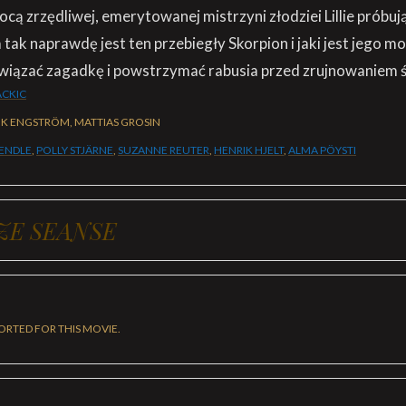
ocą zrzędliwej, emerytowanej mistrzyni złodziei Lillie próbuj
m tak naprawdę jest ten przebiegły Skorpion i jaki jest jego m
wiązać zagadkę i powstrzymać rabusia przed zrujnowaniem ś
ACKIC
IK ENGSTRÖM, MATTIAS GROSIN
KENDLE
,
POLLY STJÄRNE
,
SUZANNE REUTER
,
HENRIK HJELT
,
ALMA PÖYSTI
ZE SEANSE
ORTED FOR THIS MOVIE.