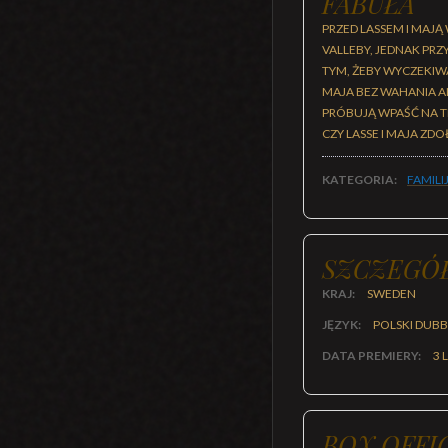
FABUŁA
PRZED LASSEM I MAJĄ
VALLEBY, JEDNAK PR
TYM, ŻEBY WYCZEKIW
MAJA BEZ WAHANIA AN
PRÓBUJĄ WPAŚĆ NA TR
CZY LASSE I MAJA Z
KATEGORIA:
FAMILI
SZCZEGÓ
KRAJ:
SWEDEN
JĘZYK:
POLSKI DUB
DATA PREMIERY:
3 
BOX OFFI