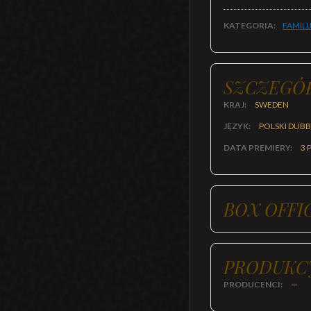
KATEGORIA:
FAMILI
SZCZEGÓ
KRAJ:
SWEDEN
JĘZYK:
POLSKI DUB
DATA PREMIERY:
3 
BOX OFFI
PRODUKC
PRODUCENCI:
—