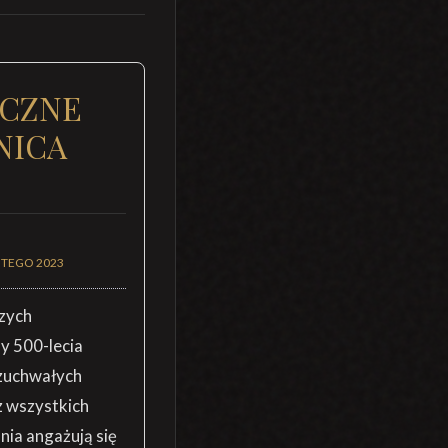
YCZNE
NICA
UTEGO 2023
zych
y 500-lecia
 zuchwałych
z wszystkich
nia angażują się