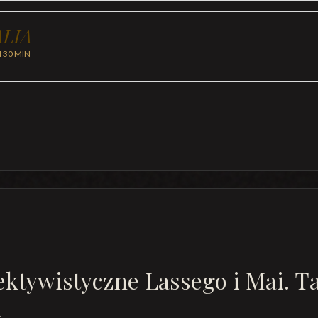
LIA
H 30 MIN
ektywistyczne Lassego i Mai. T
a