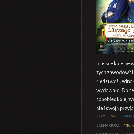
miejsce kolejne 
tych zawodów? L
śledztwo! Jednak 
wydawało. Do teg
zapobiec kolejny
ale i swoją przy
REŻYSERIA:
TINA M
SCENARIUSZ:
MICHA