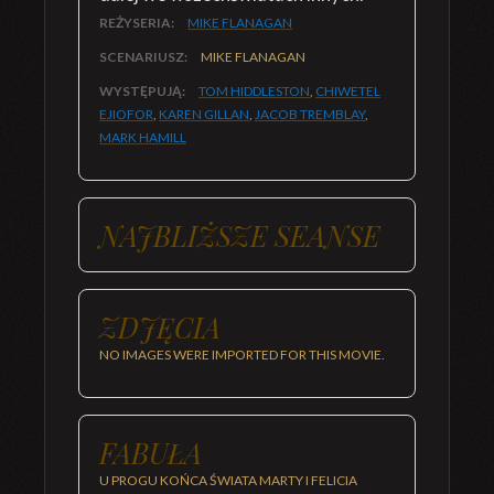
REŻYSERIA:
MIKE FLANAGAN
SCENARIUSZ:
MIKE FLANAGAN
WYSTĘPUJĄ:
TOM HIDDLESTON
,
CHIWETEL
EJIOFOR
,
KAREN GILLAN
,
JACOB TREMBLAY
,
MARK HAMILL
NAJBLIŻSZE SEANSE
ZDJĘCIA
NO IMAGES WERE IMPORTED FOR THIS MOVIE.
FABUŁA
U PROGU KOŃCA ŚWIATA MARTY I FELICIA