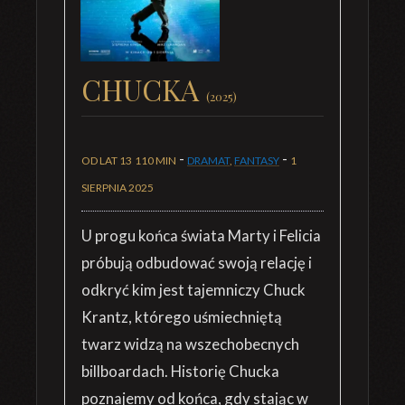
CHUCKA
(2025)
-
-
OD LAT 13
110 MIN
DRAMAT
,
FANTASY
1
SIERPNIA 2025
U progu końca świata Marty i Felicia
próbują odbudować swoją relację i
odkryć kim jest tajemniczy Chuck
Krantz, którego uśmiechniętą
twarz widzą na wszechobecnych
billboardach. Historię Chucka
poznajemy od końca, gdy stając w