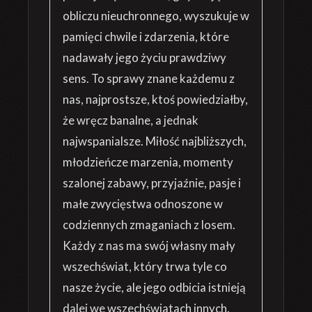
obliczu nieuchronnego, wyszukuje w
pamięci chwile i zdarzenia, które
nadawały jego życiu prawdziwy
sens. To sprawy znane każdemu z
nas, najprostsze, ktoś powiedziałby,
że wręcz banalne, a jednak
najwspanialsze. Miłość najbliższych,
młodzieńcze marzenia, momenty
szalonej zabawy, przyjaźnie, pasje i
małe zwycięstwa odnoszone w
codziennych zmaganiach z losem.
Każdy z nas ma swój własny mały
wszechświat, który trwa tyle co
nasze życie, ale jego odbicia istnieją
dalej we wszechświatach innych.