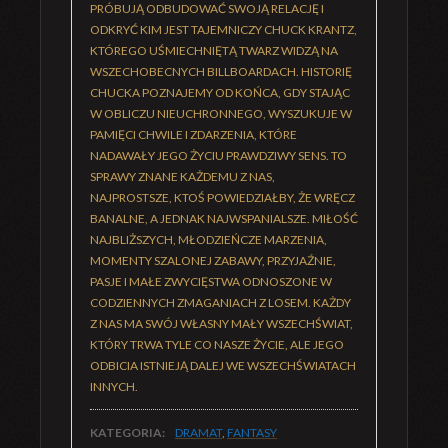
PRÓBUJĄ ODBUDOWAĆ SWOJĄ RELACJĘ I
ODKRYĆ KIM JEST TAJEMNICZY CHUCK KRANTZ,
KTÓREGO UŚMIECHNIĘTĄ TWARZ WIDZĄ NA
WSZECHOBECNYCH BILLBOARDACH. HISTORIĘ
CHUCKA POZNAJEMY OD KOŃCA, GDY STAJĄC
W OBLICZU NIEUCHRONNEGO, WYSZUKUJE W
PAMIĘCI CHWILE I ZDARZENIA, KTÓRE
NADAWAŁY JEGO ŻYCIU PRAWDZIWY SENS. TO
SPRAWY ZNANE KAŻDEMU Z NAS,
NAJPROSTSZE, KTOŚ POWIEDZIAŁBY, ŻE WRĘCZ
BANALNE, A JEDNAK NAJWSPANIALSZE. MIŁOŚĆ
NAJBLIŻSZYCH, MŁODZIEŃCZE MARZENIA,
MOMENTY SZALONEJ ZABAWY, PRZYJAŹNIE,
PASJE I MAŁE ZWYCIĘSTWA ODNOSZONE W
CODZIENNYCH ZMAGANIACH Z LOSEM. KAŻDY
Z NAS MA SWÓJ WŁASNY MAŁY WSZECHŚWIAT,
KTÓRY TRWA TYLE CO NASZE ŻYCIE, ALE JEGO
ODBICIA ISTNIEJĄ DALEJ WE WSZECHŚWIATACH
INNYCH.
KATEGORIA:
DRAMAT
,
FANTASY