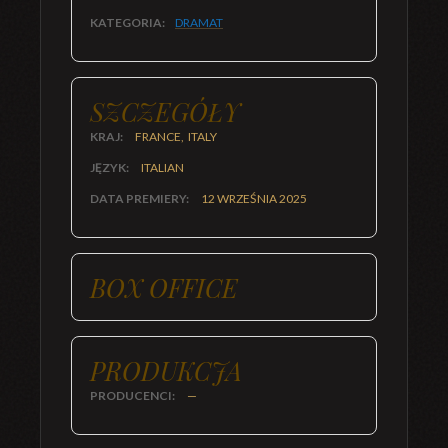
KATEGORIA:
DRAMAT
SZCZEGÓŁY
KRAJ:
FRANCE, ITALY
JĘZYK:
ITALIAN
DATA PREMIERY:
12 WRZEŚNIA 2025
BOX OFFICE
PRODUKCJA
PRODUCENCI:
—