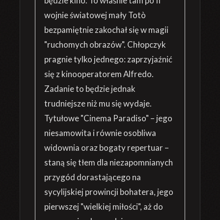
będzie kino. To właśnie tam po II
wojnie światowej mały Totò
bezpamiętnie zakochał się w magii
"ruchomych obrazów". Chłopczyk
pragnie tylko jednego: zaprzyjaźnić
się z kinooperatorem Alfredo.
Zadanie to będzie jednak
trudniejsze niż mu się wydaje.
Tytułowe "Cinema Paradiso" – jego
niesamowita i równie osobliwa
widownia oraz bogaty repertuar –
staną się tłem dla niezapomnianych
przygód dorastającego na
sycylijskiej prowincji bohatera, jego
pierwszej "wielkiej miłości", aż do