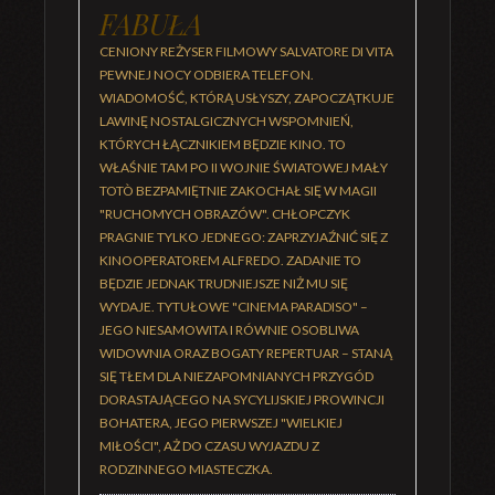
FABUŁA
CENIONY REŻYSER FILMOWY SALVATORE DI VITA
PEWNEJ NOCY ODBIERA TELEFON.
WIADOMOŚĆ, KTÓRĄ USŁYSZY, ZAPOCZĄTKUJE
LAWINĘ NOSTALGICZNYCH WSPOMNIEŃ,
KTÓRYCH ŁĄCZNIKIEM BĘDZIE KINO. TO
WŁAŚNIE TAM PO II WOJNIE ŚWIATOWEJ MAŁY
TOTÒ BEZPAMIĘTNIE ZAKOCHAŁ SIĘ W MAGII
"RUCHOMYCH OBRAZÓW". CHŁOPCZYK
PRAGNIE TYLKO JEDNEGO: ZAPRZYJAŹNIĆ SIĘ Z
KINOOPERATOREM ALFREDO. ZADANIE TO
BĘDZIE JEDNAK TRUDNIEJSZE NIŻ MU SIĘ
WYDAJE. TYTUŁOWE "CINEMA PARADISO" –
JEGO NIESAMOWITA I RÓWNIE OSOBLIWA
WIDOWNIA ORAZ BOGATY REPERTUAR – STANĄ
SIĘ TŁEM DLA NIEZAPOMNIANYCH PRZYGÓD
DORASTAJĄCEGO NA SYCYLIJSKIEJ PROWINCJI
BOHATERA, JEGO PIERWSZEJ "WIELKIEJ
MIŁOŚCI", AŻ DO CZASU WYJAZDU Z
RODZINNEGO MIASTECZKA.