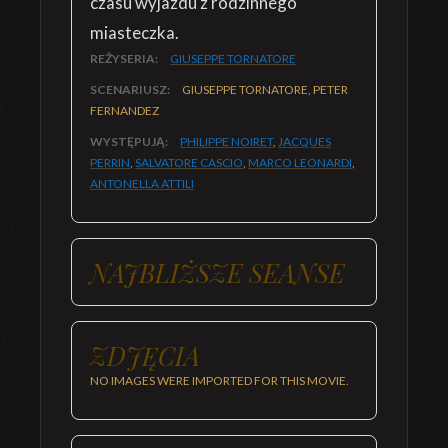
czasu wyjazdu z rodzinnego
miasteczka.
REŻYSERIA:
GIUSEPPE TORNATORE
SCENARIUSZ:
GIUSEPPE TORNATORE, PETER
FERNANDEZ
WYSTĘPUJĄ:
PHILIPPE NOIRET
,
JACQUES
PERRIN
,
SALVATORE CASCIO
,
MARCO LEONARDI
,
ANTONELLA ATTILI
NAJBLIŻSZE SEANSE
ZDJĘCIA
NO IMAGES WERE IMPORTED FOR THIS MOVIE.