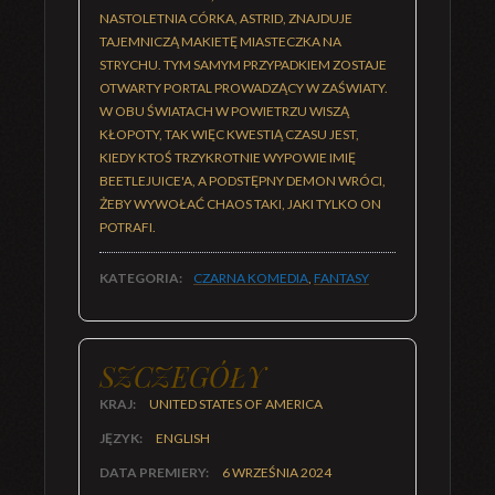
NASTOLETNIA CÓRKA, ASTRID, ZNAJDUJE
TAJEMNICZĄ MAKIETĘ MIASTECZKA NA
STRYCHU. TYM SAMYM PRZYPADKIEM ZOSTAJE
OTWARTY PORTAL PROWADZĄCY W ZAŚWIATY.
W OBU ŚWIATACH W POWIETRZU WISZĄ
KŁOPOTY, TAK WIĘC KWESTIĄ CZASU JEST,
KIEDY KTOŚ TRZYKROTNIE WYPOWIE IMIĘ
BEETLEJUICE'A, A PODSTĘPNY DEMON WRÓCI,
ŻEBY WYWOŁAĆ CHAOS TAKI, JAKI TYLKO ON
POTRAFI.
KATEGORIA:
CZARNA KOMEDIA
,
FANTASY
SZCZEGÓŁY
KRAJ:
UNITED STATES OF AMERICA
JĘZYK:
ENGLISH
DATA PREMIERY:
6 WRZEŚNIA 2024