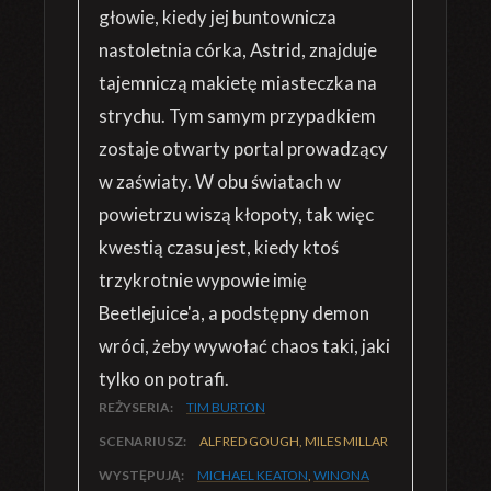
głowie, kiedy jej buntownicza
nastoletnia córka, Astrid, znajduje
tajemniczą makietę miasteczka na
strychu. Tym samym przypadkiem
zostaje otwarty portal prowadzący
w zaświaty. W obu światach w
powietrzu wiszą kłopoty, tak więc
kwestią czasu jest, kiedy ktoś
trzykrotnie wypowie imię
Beetlejuice'a, a podstępny demon
wróci, żeby wywołać chaos taki, jaki
tylko on potrafi.
REŻYSERIA:
TIM BURTON
SCENARIUSZ:
ALFRED GOUGH, MILES MILLAR
WYSTĘPUJĄ:
MICHAEL KEATON
,
WINONA