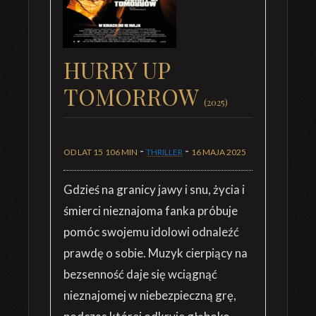
HURRY UP
TOMORROW
(2025)
-
-
OD LAT 15
106 MIN
THRILLER
16 MAJA 2025
Gdzieś na granicy jawy i snu, życia i
śmierci nieznajoma fanka próbuje
pomóc swojemu idolowi odnaleźć
prawdę o sobie. Muzyk cierpiący na
bezsenność daje się wciągnąć
nieznajomej w niebezpieczną grę,