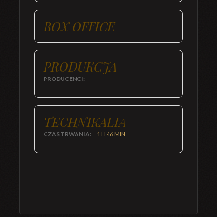
BOX OFFICE
PRODUKCJA
PRODUCENCI:
-
TECHNIKALIA
CZAS TRWANIA:
1 H 46 MIN