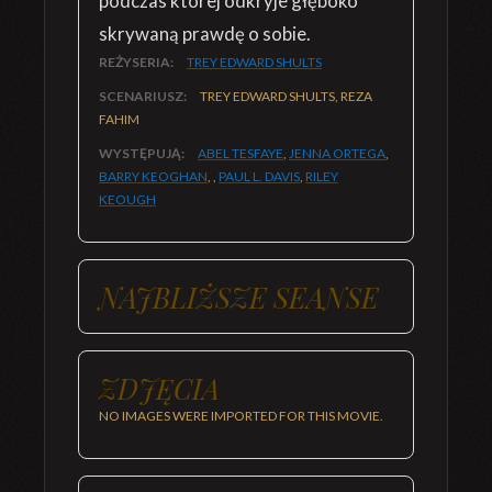
podczas której odkryje głęboko
skrywaną prawdę o sobie.
REŻYSERIA:
TREY EDWARD SHULTS
SCENARIUSZ:
TREY EDWARD SHULTS, REZA
FAHIM
WYSTĘPUJĄ:
ABEL TESFAYE
,
JENNA ORTEGA
,
BARRY KEOGHAN
, ,
PAUL L. DAVIS
,
RILEY
KEOUGH
NAJBLIŻSZE SEANSE
ZDJĘCIA
NO IMAGES WERE IMPORTED FOR THIS MOVIE.