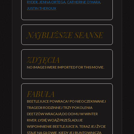
RYDER
,
JENNA ORTEGA
,
CATHERINE O'HARA
,
JUSTIN THEROUX
NAJBLIŻSZE SEANSE
ZDJĘCIA
NO IMAGES WERE IMPORTED FOR THIS MOVIE.
FABUŁA
BEETLEJUICE POWRACA! PO NIEOCZEKIWANEJ
TRAGEDII RODZINNEJ TRZY POKOLENIA
DEETZÓW WRACAJĄ DO DOMU W WINTER
RIVER. LYDIĘ WCIĄŻ PRZEŚLADUJE
WSPOMNIENIE BEETLEJUICE'A. TERAZ JEJ ŻYCIE
STAJE NA GŁOWIE, KIEDY JEJ BUNTOWNICZA