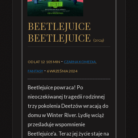
BEETLEJUICE
BEETLEJUICE
(2024)
-
OD LAT 12
105 MIN
CZARNA KOMEDIA
,
-
FANTASY
6 WRZEŚNIA 2024
Beetlejuice powraca! Po
nieoczekiwanej tragedii rodzinnej
trzy pokolenia Deetzów wracają do
domu w Winter River. Lydię wciąż
prześladuje wspomnienie
Beetlejuice'a. Teraz jej życie staje na