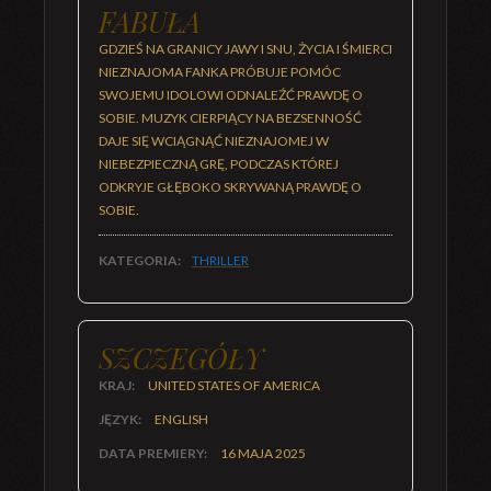
FABUŁA
GDZIEŚ NA GRANICY JAWY I SNU, ŻYCIA I ŚMIERCI
NIEZNAJOMA FANKA PRÓBUJE POMÓC
SWOJEMU IDOLOWI ODNALEŹĆ PRAWDĘ O
SOBIE. MUZYK CIERPIĄCY NA BEZSENNOŚĆ
DAJE SIĘ WCIĄGNĄĆ NIEZNAJOMEJ W
NIEBEZPIECZNĄ GRĘ, PODCZAS KTÓREJ
ODKRYJE GŁĘBOKO SKRYWANĄ PRAWDĘ O
SOBIE.
KATEGORIA:
THRILLER
SZCZEGÓŁY
KRAJ:
UNITED STATES OF AMERICA
JĘZYK:
ENGLISH
DATA PREMIERY:
16 MAJA 2025