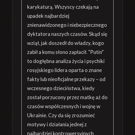
karykaturą. Wszyscy czekają na
upadek najbardziej
znienawidzonego i niebezpiecznego
dyktatora naszych czasów. Skąd się
wziął, jak doszedł do władzy, kogo
zabił a komu słono zapłacił. "Putin"
to dogłębna analiza życia i psychiki
rosyjskiego lidera oparta o znane
fakty lub nieoficjalne przekazy – od
wczesnego dzieciństwa, kiedy
został porzucony przez matkę aż do
czasów współczesnych i wojnę w
Ukrainie. Czy da się zrozumieć
motywy i działania jednej z
najbardziej kontrowersyjnych