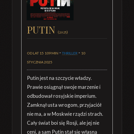
PUTIN
(2025)
-
-
OD LAT 15
109 MIN
THRILLER
10
STYCZNIA 2025
Putin jest na szczycie władzy.
Prawie osiągnął swoje marzenie i
odbudował rosyjskie imperium.
Zamknął usta wrogom, przyjaciół
nie ma, a w Moskwie rządzi strach.
Cały świat boi się Rosji, ale jej nie
ceni, a sam Putin stał się własną