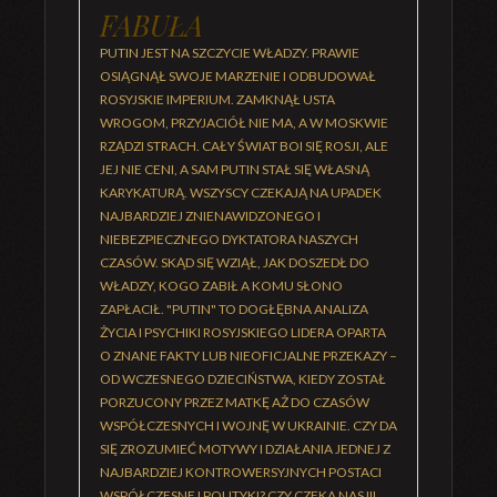
FABUŁA
PUTIN JEST NA SZCZYCIE WŁADZY. PRAWIE
OSIĄGNĄŁ SWOJE MARZENIE I ODBUDOWAŁ
ROSYJSKIE IMPERIUM. ZAMKNĄŁ USTA
WROGOM, PRZYJACIÓŁ NIE MA, A W MOSKWIE
RZĄDZI STRACH. CAŁY ŚWIAT BOI SIĘ ROSJI, ALE
JEJ NIE CENI, A SAM PUTIN STAŁ SIĘ WŁASNĄ
KARYKATURĄ. WSZYSCY CZEKAJĄ NA UPADEK
NAJBARDZIEJ ZNIENAWIDZONEGO I
NIEBEZPIECZNEGO DYKTATORA NASZYCH
CZASÓW. SKĄD SIĘ WZIĄŁ, JAK DOSZEDŁ DO
WŁADZY, KOGO ZABIŁ A KOMU SŁONO
ZAPŁACIŁ. "PUTIN" TO DOGŁĘBNA ANALIZA
ŻYCIA I PSYCHIKI ROSYJSKIEGO LIDERA OPARTA
O ZNANE FAKTY LUB NIEOFICJALNE PRZEKAZY –
OD WCZESNEGO DZIECIŃSTWA, KIEDY ZOSTAŁ
PORZUCONY PRZEZ MATKĘ AŻ DO CZASÓW
WSPÓŁCZESNYCH I WOJNĘ W UKRAINIE. CZY DA
SIĘ ZROZUMIEĆ MOTYWY I DZIAŁANIA JEDNEJ Z
NAJBARDZIEJ KONTROWERSYJNYCH POSTACI
WSPÓŁCZESNEJ POLITYKI? CZY CZEKA NAS III