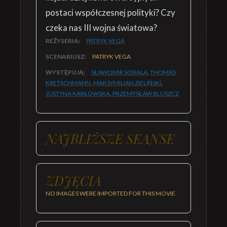
postaci współczesnej polityki? Czy
czeka nas III wojna światowa?
REŻYSERIA:
PATRYK VEGA
SCENARIUSZ:
PATRYK VEGA
WYSTĘPUJĄ:
SŁAWOMIR SOBALA
,
THOMAS
KRETSCHMANN
,
MAKSYMILIAN ZIELIŃSKI
,
JUSTYNA KARŁOWSKA
,
PRZEMYSŁAW BLUSZCZ
NAJBLIŻSZE SEANSE
ZDJĘCIA
NO IMAGES WERE IMPORTED FOR THIS MOVIE.