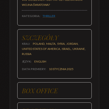
WOJNA ŚWIATOWA?
KATEGORIA:
THRILLER
SZCZEGÓŁY
KRAJ:
POLAND, MALTA, SYRIA, JORDAN,
UNITED STATES OF AMERICA, ISRAEL, UKRAINE,
RUSSIA
JĘZYK:
ENGLISH
DATA PREMIERY:
10 STYCZNIA 2025
BOX OFFICE