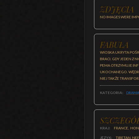
ZDJĘCIA
NO IMAGES WERE IMP
FABUŁA
WIOSKA UKRYTA POŚR
BRACI. GDY JEDEN Z N
PEMA OTRZYMUJE INF
UKOCHANEGO. WĘDRÓW
NIEJ TAKŻE TRANSFO
KATEGORIA:
DRAMA
SZCZEGÓ
KRAJ:
FRANCE, HONG
JĘZYK:
TIBETAN, NEP