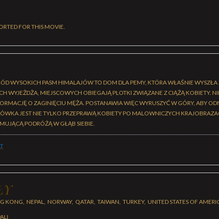
ORTED FOR THIS MOVIE.
ÓD WYSOKICH PASM HIMALAJÓW TO DOM DLA PEMY, KTÓRA WŁAŚNIE WYSZŁA 
ICH WYJEŻDŻA, MIEJSCOWYCH OBIEGAJĄ PLOTKI ZWIĄZANE Z CIĄŻĄ KOBIETY. NIE
ORMACJĘ O ZAGINIĘCIU MĘŻA. POSTANAWIA WIĘC WYRUSZYĆ W GÓRY, ABY OD
KA JEST NIE TYLKO PRZEPRAWĄ KOBIETY PO MALOWNICZYCH KRAJOBRAZACH,
RMUJĄCĄ PODRÓŻĄ W GŁĄB SIEBIE.
T
ŁY
 KONG, NEPAL, NORWAY, QATAR, TAIWAN, TURKEY, UNITED STATES OF AMERI
ALI