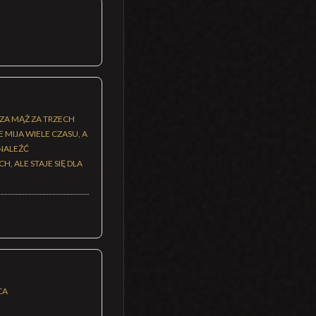
ZA MĄŻ ZA TRZECH
 MIJA WIELE CZASU, A
NALEŹĆ
 ALE STAJE SIĘ DLA
CA