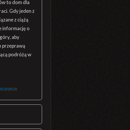
ów to dom dla
aci. Gdy jeden z
iązane z ciążą
e informację o
góry, aby
o przeprawą
ującą podróżą w
A SHAKYA