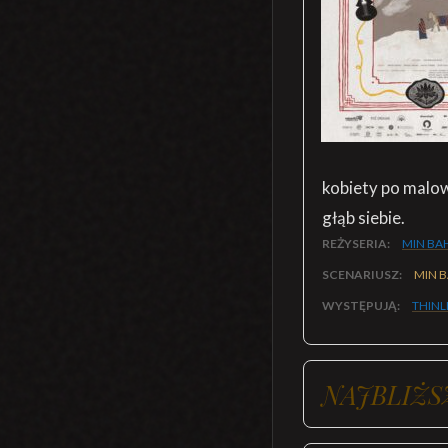
kobiety po malow
głąb siebie.
REŻYSERIA:
MIN BA
SCENARIUSZ:
MIN 
WYSTĘPUJĄ:
THIN
NAJBLIŻS