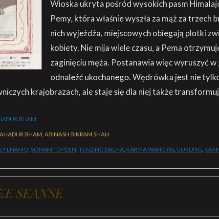
Wioska ukryta pośród wysokich pasm Himalaj
Pemy, która właśnie wyszła za mąż za trzech br
nich wyjeżdża, miejscowych obiegają plotki zw
kobiety. Nie mija wiele czasu, a Pema otrzymuj
zaginięciu męża. Postanawia więc wyruszyć w 
odnaleźć ukochanego. Wędrówka jest nie tylk
niczych krajobrazach, ale staje się dla niej także transform
HADUR BHAM
BAHADUR BHAM, ABINASH BIKRAM SHAH
LEY LHAMO
,
SONAM TOPDEN
,
TENZING DALHA
,
KARMA WANGYAL GURUNG
,
KARM
ZE SEANSE