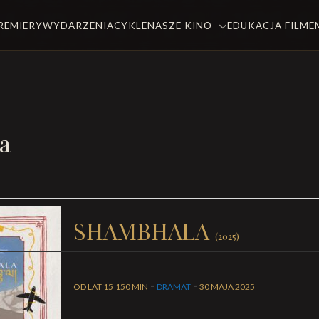
REMIERY
WYDARZENIA
CYKLE
NASZE KINO
EDUKACJA FILM
a
SHAMBHALA
(2025)
-
-
OD LAT 15
150 MIN
DRAMAT
30 MAJA 2025