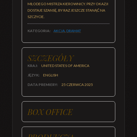
MŁODEGO MISTRZA KIEROWNICY. PRZY OKAZJI
DOSTAJE SZANSĘ, BY RAZ JESZCZE STANĄĆ NA
SZCZYCIE.
KATEGORIA:
AKCJA
,
DRAMAT
SZCZEGÓŁY
KRAJ:
UNITED STATES OF AMERICA
JĘZYK:
ENGLISH
DATA PREMIERY:
25 CZERWCA 2025
BOX OFFICE