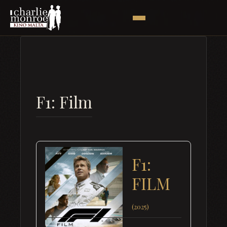
F1: Film
F1:
FILM
(2025)