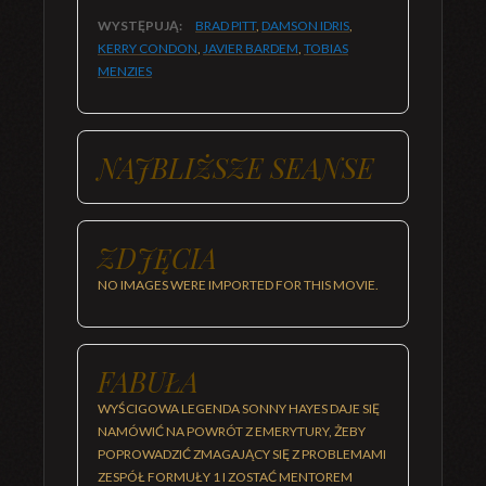
WYSTĘPUJĄ:
BRAD PITT
,
DAMSON IDRIS
,
KERRY CONDON
,
JAVIER BARDEM
,
TOBIAS
MENZIES
NAJBLIŻSZE SEANSE
ZDJĘCIA
NO IMAGES WERE IMPORTED FOR THIS MOVIE.
FABUŁA
WYŚCIGOWA LEGENDA SONNY HAYES DAJE SIĘ
NAMÓWIĆ NA POWRÓT Z EMERYTURY, ŻEBY
POPROWADZIĆ ZMAGAJĄCY SIĘ Z PROBLEMAMI
ZESPÓŁ FORMUŁY 1 I ZOSTAĆ MENTOREM