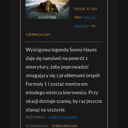
OD LAT 12
155
-
MIN
AKCJA
,
-
DRAMAT
25
CZERWCA 2025
Wyścigowa legenda Sonny Hayes
daje się namówić na powrót z
emerytury, żeby poprowadzić
zmagający się z problemami zespół
Formuły 1 i zostać mentorem
młodego mistrza kierownicy. Przy
okazji dostaje szansę, by raz jeszcze
stanąć na szczycie.
REŻYSERIA:
JOSEPH KOSINSKI
SCENARIUSZ:
EHREN KRUGER