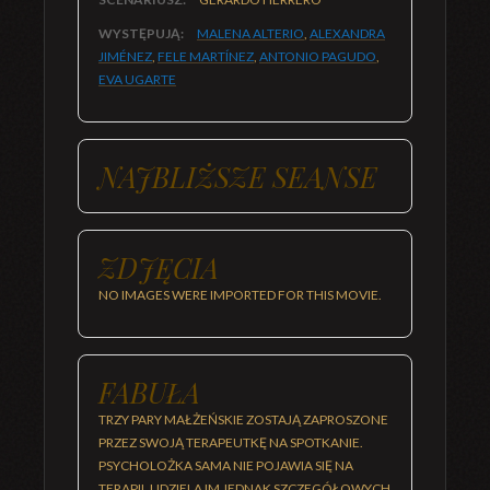
WYSTĘPUJĄ:
MALENA ALTERIO
,
ALEXANDRA
JIMÉNEZ
,
FELE MARTÍNEZ
,
ANTONIO PAGUDO
,
EVA UGARTE
NAJBLIŻSZE SEANSE
ZDJĘCIA
NO IMAGES WERE IMPORTED FOR THIS MOVIE.
FABUŁA
TRZY PARY MAŁŻEŃSKIE ZOSTAJĄ ZAPROSZONE
PRZEZ SWOJĄ TERAPEUTKĘ NA SPOTKANIE.
PSYCHOLOŻKA SAMA NIE POJAWIA SIĘ NA
TERAPII, UDZIELA IM JEDNAK SZCZEGÓŁOWYCH