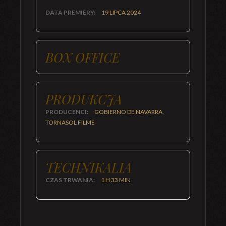
DATA PREMIERY:
19 LIPCA 2024
BOX OFFICE
PRODUKCJA
PRODUCENCI:
GOBIERNO DE NAVARRA,
TORNASOL FILMS
TECHNIKALIA
CZAS TRWANIA:
1 H 33 MIN