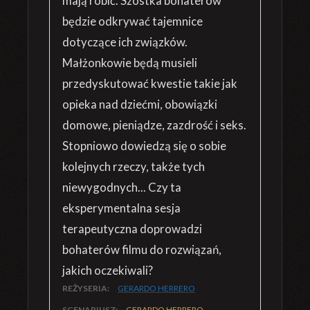
mają robić. Szóstka bohaterów
będzie odkrywać tajemnice
dotyczące ich związków.
Małżonkowie będą musieli
przedyskutować kwestie takie jak
opieka nad dziećmi, obowiązki
domowe, pieniądze, zazdrość i seks.
Stopniowo dowiedzą się o sobie
kolejnych rzeczy, także tych
niewygodnych... Czy ta
eksperymentalna sesja
terapeutyczna doprowadzi
bohaterów filmu do rozwiązań,
jakich oczekiwali?
REŻYSERIA:
GERARDO HERRERO
SCENARIUSZ:
GERARDO HERRERO