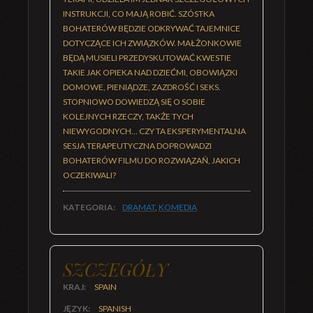
INSTRUKCJI, CO MAJĄ ROBIĆ. SZÓSTKA
BOHATERÓW BĘDZIE ODKRYWAĆ TAJEMNICE
DOTYCZĄCE ICH ZWIĄZKÓW. MAŁŻONKOWIE
BĘDĄ MUSIELI PRZEDYSKUTOWAĆ KWESTIE
TAKIE JAK OPIEKA NAD DZIEĆMI, OBOWIĄZKI
DOMOWE, PIENIĄDZE, ZAZDROŚĆ I SEKS.
STOPNIOWO DOWIEDZĄ SIĘ O SOBIE
KOLEJNYCH RZECZY, TAKŻE TYCH
NIEWYGODNYCH... CZY TA EKSPERYMENTALNA
SESJA TERAPEUTYCZNA DOPROWADZI
BOHATERÓW FILMU DO ROZWIĄZAŃ, JAKICH
OCZEKIWALI?
KATEGORIA:
DRAMAT
,
KOMEDIA
SZCZEGÓŁY
KRAJ:
SPAIN
JĘZYK:
SPANISH