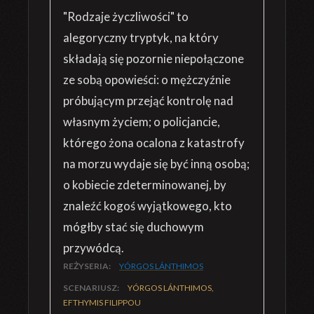
"Rodzaje życzliwości" to
alegoryczny tryptyk, na który
składają się pozornie niepołączone
ze sobą opowieści: o mężczyźnie
próbującym przejąć kontrolę nad
własnym życiem; o policjancie,
którego żona ocalona z katastrofy
na morzu wydaje się być inną osobą;
o kobiecie zdeterminowanej, by
znaleźć kogoś wyjątkowego, kto
mógłby stać się duchowym
przywódcą.
REŻYSERIA:
YÓRGOS LÁNTHIMOS
SCENARIUSZ:
YÓRGOS LÁNTHIMOS,
EFTHYMIS FILIPPOU