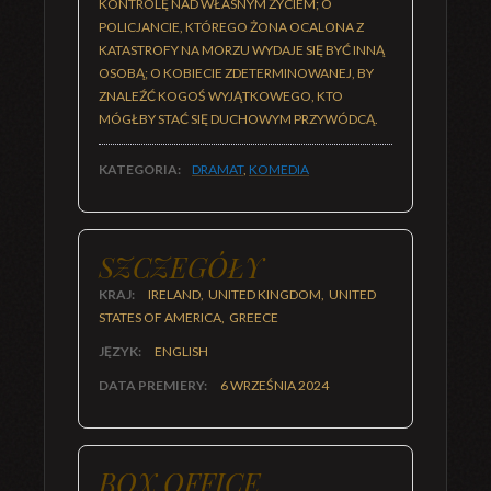
KONTROLĘ NAD WŁASNYM ŻYCIEM; O
POLICJANCIE, KTÓREGO ŻONA OCALONA Z
KATASTROFY NA MORZU WYDAJE SIĘ BYĆ INNĄ
OSOBĄ; O KOBIECIE ZDETERMINOWANEJ, BY
ZNALEŹĆ KOGOŚ WYJĄTKOWEGO, KTO
MÓGŁBY STAĆ SIĘ DUCHOWYM PRZYWÓDCĄ.
KATEGORIA:
DRAMAT
,
KOMEDIA
SZCZEGÓŁY
KRAJ:
IRELAND, UNITED KINGDOM, UNITED
STATES OF AMERICA, GREECE
JĘZYK:
ENGLISH
DATA PREMIERY:
6 WRZEŚNIA 2024
BOX OFFICE