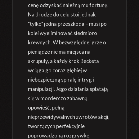
cenę odzyskać należną mu fortunę.
Na drodze do celu stoi jednak
"tylko" jedna przeszkoda – musi po
kolei wyeliminować siedmioro
krewnych. W bezwzględnej grze o
pieniądze nie ma miejsca na
skrupuły, a każdy krok Becketa
wciąga go coraz głębiej w
niebezpieczną spiralę intryg i
manipulacji. Jego działania splatają
się w morderczo zabawną
opowieść, pełną
nieprzewidywalnych zwrotów akcji,
tworzących perfekcyjnie
poprowadzoną rozgrywkę.