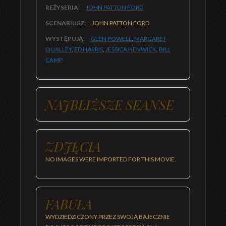
REŻYSERIA:
JOHN PATTON FORD
SCENARIUSZ:
JOHN PATTON FORD
WYSTĘPUJĄ:
GLEN POWELL
,
MARGARET
QUALLEY
,
ED HARRIS
,
JESSICA HENWICK
,
BILL
CAMP
NAJBLIŻSZE SEANSE
ZDJĘCIA
NO IMAGES WERE IMPORTED FOR THIS MOVIE.
FABUŁA
WYDZIEDZICZONY PRZEZ SWOJĄ BAJECZNIE