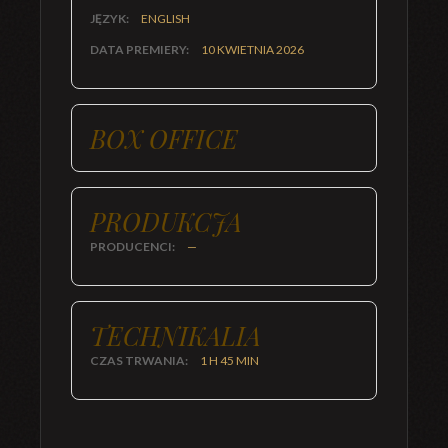
JĘZYK:
ENGLISH
DATA PREMIERY:
10 KWIETNIA 2026
BOX OFFICE
PRODUKCJA
PRODUCENCI:
—
TECHNIKALIA
CZAS TRWANIA:
1 H 45 MIN