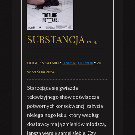
SUBSTANCJA
(2024)
-
-
OD LAT 15
141 MIN
DRAMAT
,
HORROR
20
WRZEŚNIA 2024
Starzejąca się gwiazda
telewizyjnego show doświadcza
potwornych konsekwencji zażycia
nielegalnego leku, który według
dostawcy ma ją zmienić w młodszą,
lepszą wersję samej siebie. Czy