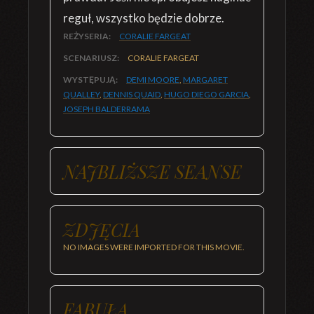
reguł, wszystko będzie dobrze.
REŻYSERIA:
CORALIE FARGEAT
SCENARIUSZ:
CORALIE FARGEAT
WYSTĘPUJĄ:
DEMI MOORE
,
MARGARET
QUALLEY
,
DENNIS QUAID
,
HUGO DIEGO GARCIA
,
JOSEPH BALDERRAMA
NAJBLIŻSZE SEANSE
ZDJĘCIA
NO IMAGES WERE IMPORTED FOR THIS MOVIE.
FABUŁA