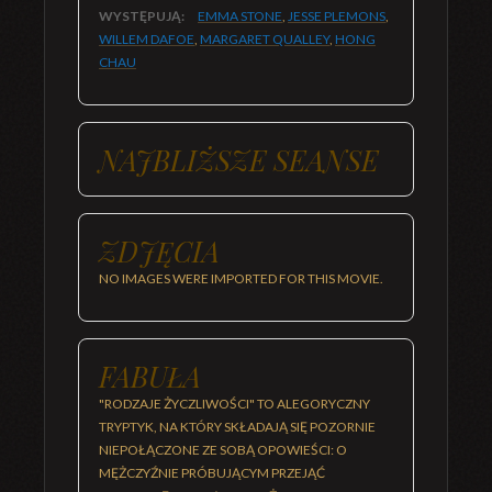
WYSTĘPUJĄ:
EMMA STONE
,
JESSE PLEMONS
,
WILLEM DAFOE
,
MARGARET QUALLEY
,
HONG
CHAU
NAJBLIŻSZE SEANSE
ZDJĘCIA
NO IMAGES WERE IMPORTED FOR THIS MOVIE.
FABUŁA
"RODZAJE ŻYCZLIWOŚCI" TO ALEGORYCZNY
TRYPTYK, NA KTÓRY SKŁADAJĄ SIĘ POZORNIE
NIEPOŁĄCZONE ZE SOBĄ OPOWIEŚCI: O
MĘŻCZYŹNIE PRÓBUJĄCYM PRZEJĄĆ