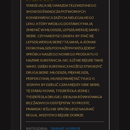
STARZEJĄCA SIĘ GWIAZDA TELEWIZYJNEGO
SHOW DOŚWIADCZA POTWORNYCH
KONSEKWENCJI ZAŻYCIA NIELEGALNEGO
LEKU, KTÓRY WEDŁUG DOSTAWCY MA JĄ
ZMIENIĆ W MŁODSZĄ, LEPSZĄ WERSJĘ SAMEJ
SIEBIE. CZY MARZYSZ CZASEM, BY STAĆ SIĘ
LEPSZĄ WERSJĄ SIEBIE? TĄ SAMĄ, A JEDNAK
DOSKONALSZĄ POD KAŻDYM WZGLĘDEM?
SPRÓBUJ NASZEGO NOWEGO PRODUKTU O
NAZWIE SUBSTANCJA. NIC JUŻ NIE BĘDZIE TAKIE
SAMO. DZIĘKI SUBSTANCJI MOŻESZ STWORZYĆ
DRUGĄ SIEBIE: MŁODSZĄ, PIĘKNIEJSZĄ,
PERFEKCYJNĄ. MUSISZ PAMIĘTAĆ TYLKO O
JEDNYM, BY DZIELIĆ CZAS MIĘDZY OBIE SIEBIE,
TĘ STARĄ I NOWĄ. TYDZIEŃ DLA JEDNEJ,
TYDZIEŃ DLA DRUGIEJ. IDEALNA RÓWNOWAGA
BEZ ŻADNYCH ODSTĘPSTW. TO PROSTE,
PRAWDA? JEŚLI NIE SPRÓBUJESZ NAGINAĆ
REGUŁ, WSZYSTKO BĘDZIE DOBRZE.
KATEGORIA:
DRAMAT
,
HORROR