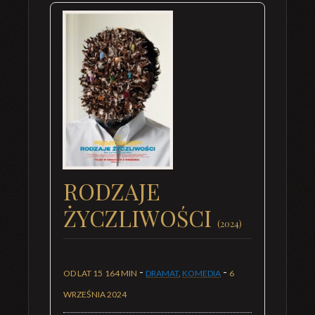
RODZAJE
ŻYCZLIWOŚCI
(2024)
-
-
OD LAT 15
164 MIN
DRAMAT
,
KOMEDIA
6
WRZEŚNIA 2024