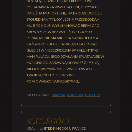
BOGATĄ RODZINĘ BECKET REDFELLOW
POSTANAWIA ZA WSZELKĄ CENĘ ODZYSKAĆ
NALEŻNĄ MU FORTUNĘ. NA DRODZE DO CELU
STOI JEDNAK "TYLKO" JEDNA PRZESZKODA –
MUSI PO KOLEI WYELIMINOWAĆ SIEDMIORO
KREWNYCH. W BEZWZGLĘDNEJ GRZE O
PIENIĄDZE NIE MA MIEJSCA NA SKRUPUŁY, A
KAŻDY KROK BECKETA WCIĄGA GO CORAZ
GŁĘBIEJ W NIEBEZPIECZNĄ SPIRALĘ INTRYG I
MANIPULACJI. JEGO DZIAŁANIA SPLATAJĄ SIĘ W
MORDERCZO ZABAWNĄ OPOWIEŚĆ, PEŁNĄ
NIEPRZEWIDYWALNYCH ZWROTÓW AKCJI,
TWORZĄCYCH PERFEKCYJNIE
POPROWADZONĄ ROZGRYWKĘ.
KATEGORIA:
DRAMAT
,
KOMEDIA
,
THRILLER
SZCZEGÓŁY
KRAJ:
UNITED KINGDOM, FRANCE