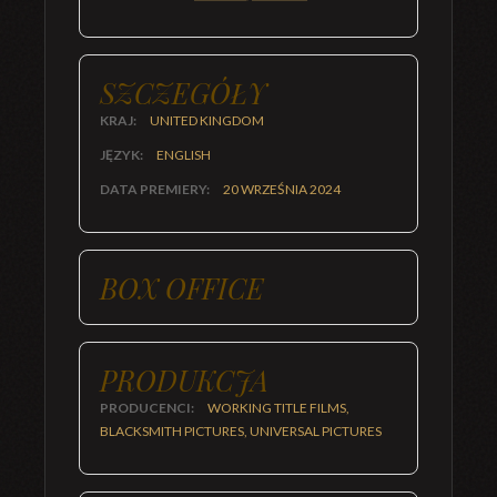
SZCZEGÓŁY
KRAJ:
UNITED KINGDOM
JĘZYK:
ENGLISH
DATA PREMIERY:
20 WRZEŚNIA 2024
BOX OFFICE
PRODUKCJA
PRODUCENCI:
WORKING TITLE FILMS,
BLACKSMITH PICTURES, UNIVERSAL PICTURES