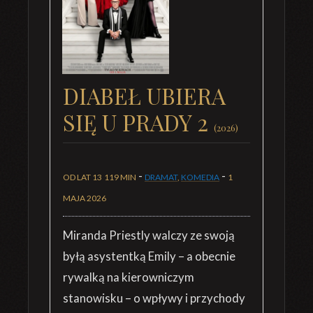
DIABEŁ UBIERA
SIĘ U PRADY 2
(2026)
-
-
OD LAT 13
119 MIN
DRAMAT
,
KOMEDIA
1
MAJA 2026
Miranda Priestly walczy ze swoją
byłą asystentką Emily – a obecnie
rywalką na kierowniczym
stanowisku – o wpływy i przychody