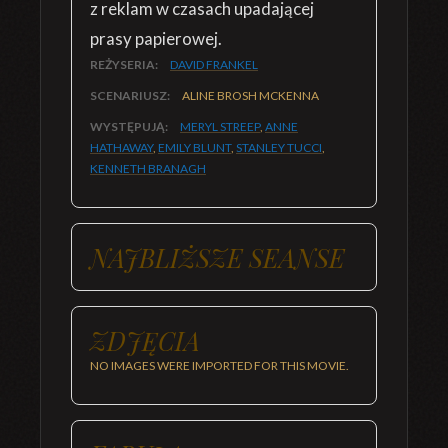
z reklam w czasach upadającej
prasy papierowej.
REŻYSERIA:
DAVID FRANKEL
SCENARIUSZ:
ALINE BROSH MCKENNA
WYSTĘPUJĄ:
MERYL STREEP
,
ANNE
HATHAWAY
,
EMILY BLUNT
,
STANLEY TUCCI
,
KENNETH BRANAGH
NAJBLIŻSZE SEANSE
ZDJĘCIA
NO IMAGES WERE IMPORTED FOR THIS MOVIE.