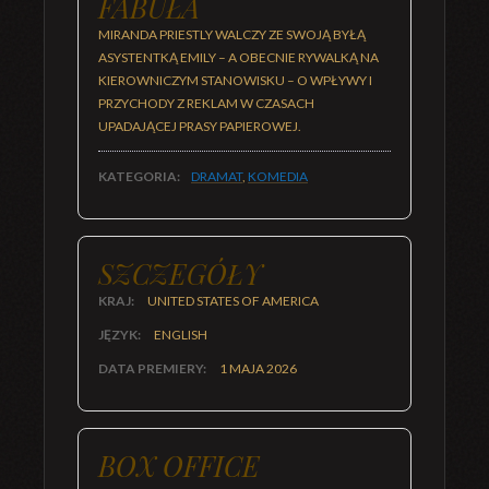
FABUŁA
MIRANDA PRIESTLY WALCZY ZE SWOJĄ BYŁĄ
ASYSTENTKĄ EMILY – A OBECNIE RYWALKĄ NA
KIEROWNICZYM STANOWISKU – O WPŁYWY I
PRZYCHODY Z REKLAM W CZASACH
UPADAJĄCEJ PRASY PAPIEROWEJ.
KATEGORIA:
DRAMAT
,
KOMEDIA
SZCZEGÓŁY
KRAJ:
UNITED STATES OF AMERICA
JĘZYK:
ENGLISH
DATA PREMIERY:
1 MAJA 2026
BOX OFFICE