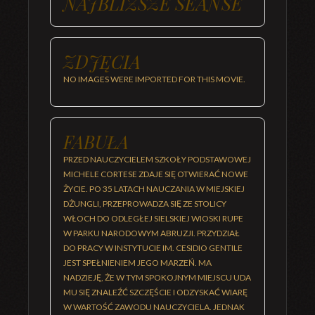
NAJBLIŻSZE SEANSE
ZDJĘCIA
NO IMAGES WERE IMPORTED FOR THIS MOVIE.
FABUŁA
PRZED NAUCZYCIELEM SZKOŁY PODSTAWOWEJ
MICHELE CORTESE ZDAJE SIĘ OTWIERAĆ NOWE
ŻYCIE. PO 35 LATACH NAUCZANIA W MIEJSKIEJ
DŻUNGLI, PRZEPROWADZA SIĘ ZE STOLICY
WŁOCH DO ODLEGŁEJ SIELSKIEJ WIOSKI RUPE
W PARKU NARODOWYM ABRUZJI. PRZYDZIAŁ
DO PRACY W INSTYTUCIE IM. CESIDIO GENTILE
JEST SPEŁNIENIEM JEGO MARZEŃ. MA
NADZIEJĘ, ŻE W TYM SPOKOJNYM MIEJSCU UDA
MU SIĘ ZNALEŹĆ SZCZĘŚCIE I ODZYSKAĆ WIARĘ
W WARTOŚĆ ZAWODU NAUCZYCIELA. JEDNAK