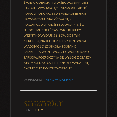
ŻYCIE W GÓRACH, I TO W ŚRODKU ZIMY, JEST
BARDZIEJ WYMAGAJĄCE, NIŻ MÓGŁ SĄDZIĆ.
POWOLI POKONUJE SWE WIELKOMIEJSKIE
PRZYZWYCZAJENIA I ZŻYWA SIĘ Z –
POCZĄTKOWO PODŚMIEWAJĄCYMI SIĘ Z
NIEGO – MIESZKAŃCAMI WIOSKI. KIEDY
WSZYSTKO WYDAJE SIĘ IŚĆ W DOBRYM
KIERUNKU, NADCHODZI NIESPODZIEWANA
WIADOMOŚĆ, ŻE SZKOŁA ZOSTANIE
ZAMKNIĘTA W CZERWCU Z POWODU BRAKU
ZAPISÓW. ROZPOCZYNA SIĘ WYŚCIG Z CZASEM,
A POMYSŁ NA OCALENIE SZKOŁY WYDAJE SIĘ
BYĆ MOCNO KONTROWERSYJNY...
KATEGORIA:
DRAMAT
,
KOMEDIA
SZCZEGÓŁY
KRAJ:
ITALY