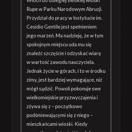
Włoch do odległej sielskiej wioski
Rupe w Parku Narodowym Abruzji.
Przydział do pracy w Instytucie im.
Cesidio Gentile jest spełnieniem
jego marzeń. Ma nadzieję, że w tym
spokojnym miejscu uda mu się
znaleźć szczęście i odzyskać wiarę
w wartość zawodu nauczyciela.
Jednak życie w górach, i to w środku
zimy, jest bardziej wymagające, niż
mógł sądzić. Powoli pokonuje swe
wielkomiejskie przyzwyczajenia i
zżywa się z – początkowo
podśmiewającymi się z niego –
mieszkańcami wioski. Kiedy