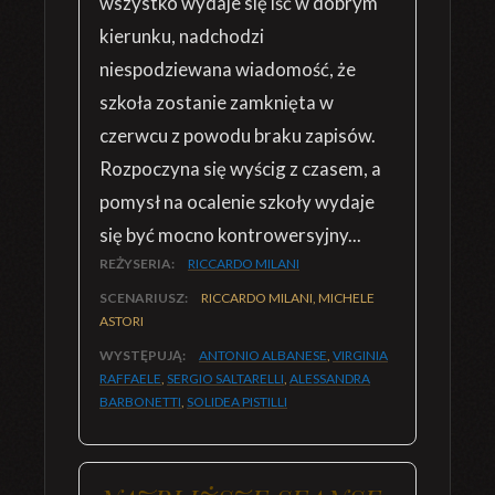
wszystko wydaje się iść w dobrym
kierunku, nadchodzi
niespodziewana wiadomość, że
szkoła zostanie zamknięta w
czerwcu z powodu braku zapisów.
Rozpoczyna się wyścig z czasem, a
pomysł na ocalenie szkoły wydaje
się być mocno kontrowersyjny...
REŻYSERIA:
RICCARDO MILANI
SCENARIUSZ:
RICCARDO MILANI, MICHELE
ASTORI
WYSTĘPUJĄ:
ANTONIO ALBANESE
,
VIRGINIA
RAFFAELE
,
SERGIO SALTARELLI
,
ALESSANDRA
BARBONETTI
,
SOLIDEA PISTILLI