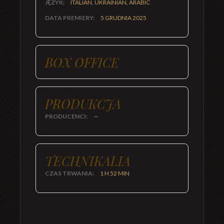
JĘZYK:
ITALIAN, UKRAINIAN, ARABIC
DATA PREMIERY:
5 GRUDNIA 2025
BOX OFFICE
PRODUKCJA
PRODUCENCI:
—
TECHNIKALIA
CZAS TRWANIA:
1 H 52 MIN