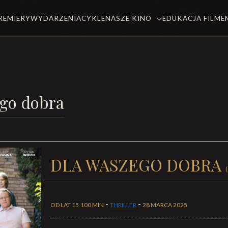
REMIERY
WYDARZENIA
CYKLE
NASZE KINO
EDUKACJA FILM
go dobra
DLA WASZEGO DOBRA
-
-
OD LAT 15
100 MIN
THRILLER
28 MARCA 2025