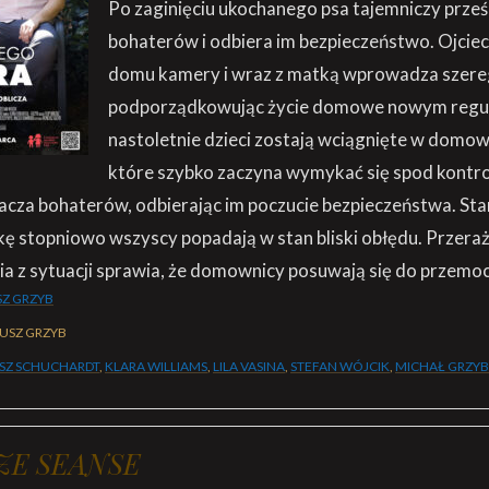
Po zaginięciu ukochanego psa tajemniczy prze
bohaterów i odbiera im bezpieczeństwo. Ojciec 
domu kamery i wraz z matką wprowadza szere
podporządkowując życie domowe nowym reguł
nastoletnie dzieci zostają wciągnięte w domow
które szybko zaczyna wymykać się spod kontro
cza bohaterów, odbierając im poczucie bezpieczeństwa. Star
ę stopniowo wszyscy popadają w stan bliski obłędu. Przera
ia z sytuacji sprawia, że domownicy posuwają się do przemoc
SZ GRZYB
USZ GRZYB
SZ SCHUCHARDT
,
KLARA WILLIAMS
,
LILA VASINA
,
STEFAN WÓJCIK
,
MICHAŁ GRZY
ZE SEANSE