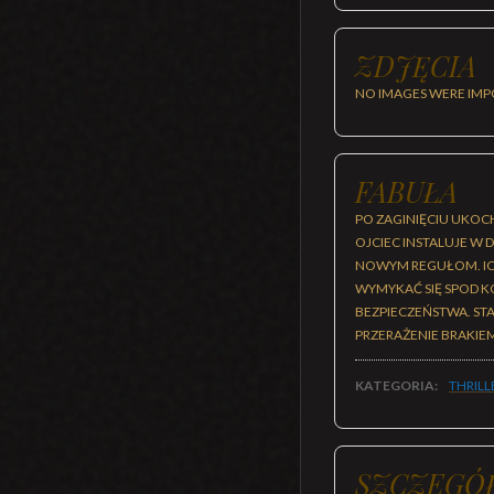
ZDJĘCIA
NO IMAGES WERE IMP
FABUŁA
PO ZAGINIĘCIU UKOC
OJCIEC INSTALUJE 
NOWYM REGUŁOM. ICH
WYMYKAĆ SIĘ SPOD K
BEZPIECZEŃSTWA. ST
PRZERAŻENIE BRAKIE
KATEGORIA:
THRILL
SZCZEGÓ