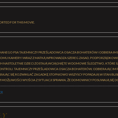
ORTED FOR THIS MOVIE.
HANEGO PSA TAJEMNICZY PRZEŚLADOWCA OSACZA BOHATERÓW I ODBIERA IM
W DOMU KAMERY I WRAZ Z MATKĄ WPROWADZA SZEREG ZASAD, PODPORZĄDKO
 NASTOLETNIE DZIECI ZOSTAJĄ WCIĄGNIĘTE W DOMOWE ŚLEDZTWO, KTÓRE 
ONTROLI. TAJEMNICZY PRZEŚLADOWCA OSACZA BOHATERÓW, ODBIERAJĄC IM 
ARAJĄC SIĘ ROZWIKŁAĆ ZAGADKĘ STOPNIOWO WSZYSCY POPADAJĄ W STAN BLIS
M MOŻLIWOŚCI WYJŚCIA Z SYTUACJI SPRAWIA, ŻE DOMOWNICY POSUWAJĄ SIĘ D
ER
ŁY