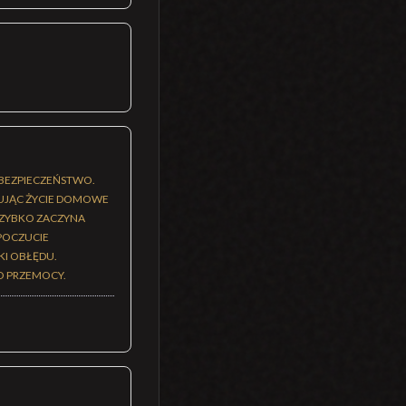
 BEZPIECZEŃSTWO.
WUJĄC ŻYCIE DOMOWE
SZYBKO ZACZYNA
POCZUCIE
KI OBŁĘDU.
O PRZEMOCY.