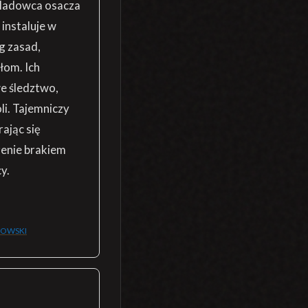
śladowca osacza
instaluje w
g zasad,
om. Ich
e śledztwo,
li. Tajemniczy
ając się
żenie brakiem
y.
BOWSKI