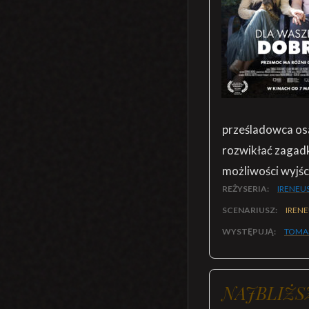
prześladowca osa
rozwikłać zagadk
możliwości wyjśc
REŻYSERIA:
IRENEU
SCENARIUSZ:
IRENE
WYSTĘPUJĄ:
TOMA
NAJBLIŻS