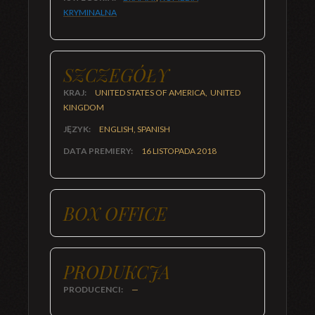
KRYMINALNA
SZCZEGÓŁY
KRAJ:
UNITED STATES OF AMERICA, UNITED
KINGDOM
JĘZYK:
ENGLISH, SPANISH
DATA PREMIERY:
16 LISTOPADA 2018
BOX OFFICE
PRODUKCJA
PRODUCENCI:
—