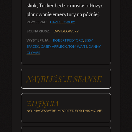
skok, Tucker będzie musiał odłożyć
planowanie emerytury na później.
REŻYSERIA:
DAVID LOWERY
SCENARIUSZ:
DAVID LOWERY
WYSTĘPUJĄ:
ROBERT REDFORD
,
SISSY
SPACEK
,
CASEY AFFLECK
,
TOM WAITS
,
DANNY
GLOVER
NAJBLIŻSZE SEANSE
ZDJĘCIA
NO IMAGES WERE IMPORTED FOR THIS MOVIE.