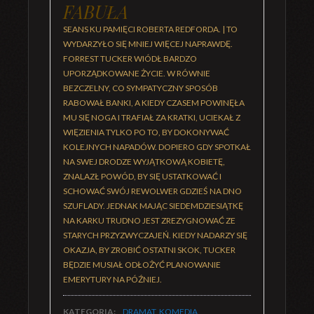
FABUŁA
SEANS KU PAMIĘCI ROBERTA REDFORDA. | TO
WYDARZYŁO SIĘ MNIEJ WIĘCEJ NAPRAWDĘ.
FORREST TUCKER WIÓDŁ BARDZO
UPORZĄDKOWANE ŻYCIE. W RÓWNIE
BEZCZELNY, CO SYMPATYCZNY SPOSÓB
RABOWAŁ BANKI, A KIEDY CZASEM POWINĘŁA
MU SIĘ NOGA I TRAFIAŁ ZA KRATKI, UCIEKAŁ Z
WIĘZIENIA TYLKO PO TO, BY DOKONYWAĆ
KOLEJNYCH NAPADÓW. DOPIERO GDY SPOTKAŁ
NA SWEJ DRODZE WYJĄTKOWĄ KOBIETĘ,
ZNALAZŁ POWÓD, BY SIĘ USTATKOWAĆ I
SCHOWAĆ SWÓJ REWOLWER GDZIEŚ NA DNO
SZUFLADY. JEDNAK MAJĄC SIEDEMDZIESIĄTKĘ
NA KARKU TRUDNO JEST ZREZYGNOWAĆ ZE
STARYCH PRZYZWYCZAJEŃ. KIEDY NADARZY SIĘ
OKAZJA, BY ZROBIĆ OSTATNI SKOK, TUCKER
BĘDZIE MUSIAŁ ODŁOŻYĆ PLANOWANIE
EMERYTURY NA PÓŹNIEJ.
KATEGORIA:
DRAMAT
,
KOMEDIA