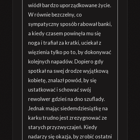
wiódł bardzo uporządkowane życie.
W równie bezczelny, co
sympatyczny sposób rabował banki,
a kiedy czasem powinęła mu się
noga i trafiał za kratki, uciekał z
więzienia tylko po to, by dokonywać
kolejnych napadów. Dopiero gdy
spotkał na swej drodze wyjątkową
kobietę, znalazł powód, by się
ustatkować i schować swój
rewolwer gdzieś na dno szuflady.
Jednak mając siedemdziesiątkę na
karku trudno jest zrezygnować ze
starych przyzwyczajeń. Kiedy
nadarzy się okazja, by zrobić ostatni