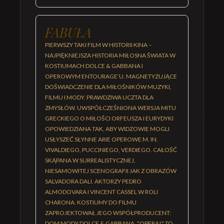
FABUŁA
PIERWSZY TAKI FILM W HISTORII KINA –
NAJPIĘKNIEJSZA HISTORIA MIŁOSNA ŚWIATA W
KOSTIUMACH DOLCE & GABBANA I
OPEROWYM ENTOURAGE’U. MAGNETYZUJĄCE
DOŚWIADCZENIE DLA MIŁOŚNIKÓW MUZYKI,
FILMU I MODY. PRAWDZIWA UCZTA DLA
ZMYSŁÓW. UWSPÓŁCZEŚNIONA WERSJA MITU
GRECKIEGO O MIŁOŚCI ORFEUSZA I EURYDYKI
OPOWIEDZIANA TAK, ABY WIDZOWIE MOGLI
USŁYSZEĆ SŁYNNE ARIE OPEROWE M. IN.
VIVALDIEGO, PUCCINIEGO, VERDIEGO. CAŁOŚĆ
SKĄPANA W SURREALISTYCZNEJ,
NIESAMOWITEJ SCENOGRAFII JAK Z OBRAZÓW
SALVADORA DALI. AKTORZY PEDRO
ALMODOVARA I VINCENT CASSEL W ROLI
CHARONA. KOSTIUMY DO FILMU
ZAPROJEKTOWAŁ JEGO WSPÓŁPRODUCENT:
DOM MODY DOLCE & GABBANA. "OPERA!" TO