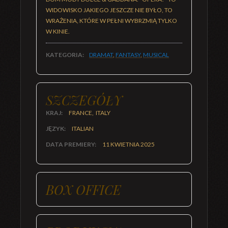
WIDOWISKO JAKIEGO JESZCZE NIE BYŁO, TO
WRAŻENIA, KTÓRE W PEŁNI WYBRZMIĄ TYLKO
W KINIE.
KATEGORIA:
DRAMAT
,
FANTASY
,
MUSICAL
SZCZEGÓŁY
KRAJ:
FRANCE, ITALY
JĘZYK:
ITALIAN
DATA PREMIERY:
11 KWIETNIA 2025
BOX OFFICE