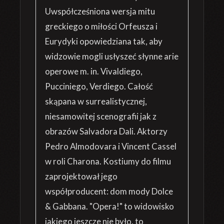
Uwspółcześniona wersja mitu
greckiego o miłości Orfeusza i
Eurydyki opowiedziana tak, aby
widzowie mogli usłyszeć słynne arie
operowe m. in. Vivaldiego,
Pucciniego, Verdiego. Całość
skąpana w surrealistycznej,
niesamowitej scenografii jak z
obrazów Salvadora Dali. Aktorzy
Pedro Almodovara i Vincent Cassel
w roli Charona. Kostiumy do filmu
zaprojektował jego
współproducent: dom mody Dolce
& Gabbana. "Opera!" to widowisko
jakiego jeszcze nie było, to