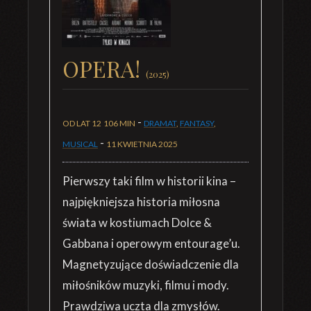
OPERA!
(2025)
-
OD LAT 12
106 MIN
DRAMAT
,
FANTASY
,
-
MUSICAL
11 KWIETNIA 2025
Pierwszy taki film w historii kina –
najpiękniejsza historia miłosna
świata w kostiumach Dolce &
Gabbana i operowym entourage’u.
Magnetyzujące doświadczenie dla
miłośników muzyki, filmu i mody.
Prawdziwa uczta dla zmysłów.