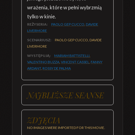
wrażenia, które w pełni wybrzmią
tylko w kinie.
REŻYSERIA:
PAOLO GEP CUCCO
,
DAVIDE
LIVERMORE
SCENARIUSZ:
PAOLO GEP CUCCO, DAVIDE
LIVERMORE
WYSTĘPUJĄ:
MARIAM BATTISTELLI
,
VALENTINO BUZZA
,
VINCENT CASSEL
,
FANNY
ARDANT
,
ROSSY DE PALMA
NAJBLIŻSZE SEANSE
ZDJĘCIA
NO IMAGES WERE IMPORTED FOR THIS MOVIE.