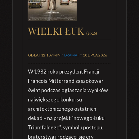
WIELKI ŁUK
(2026)
-
-
OD LAT 12
107 MIN
DRAMAT
10 LIPCA 2026
W 1982 roku prezydent Francji
Francois Mitterrand zaszokował
świat podczas ogłaszania wyników
największego konkursu
architektonicznego ostatnich
dekad – na projekt "nowego Łuku
Triumfalnego", symbolu postępu,
braterstwa i rodzącej się ery