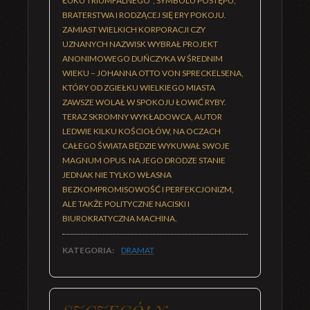
ŁUKU TRIUMFALNEGO", SYMBOLU POSTĘPU,
BRATERSTWA I RODZĄCEJ SIĘ ERY POKOJU.
ZAMIAST WIELKICH KORPORACJI CZY
UZNANYCH NAZWISK WYBRAŁ PROJEKT
ANONIMOWEGO DUŃCZYKA W ŚREDNIM
WIEKU – JOHANNA OTTO VON SPRECKELSENA,
KTÓRY OD ZGIEŁKU WIELKIEGO MIASTA
ZAWSZE WOLAŁ W SPOKOJU ŁOWIĆ RYBY.
TERAZ SKROMNY WYKŁADOWCA, AUTOR
LEDWIE KILKU KOŚCIOŁÓW, NA OCZACH
CAŁEGO ŚWIATA BĘDZIE WYKUWAŁ SWOJE
MAGNUM OPUS. NA JEGO DRODZE STANIE
JEDNAK NIE TYLKO WŁASNA
BEZKOMPROMISOWOŚĆ I PERFEKCJONIZM,
ALE TAKŻE POLITYCZNE NACISKI I
BIUROKRATYCZNA MACHINA.
KATEGORIA:
DRAMAT