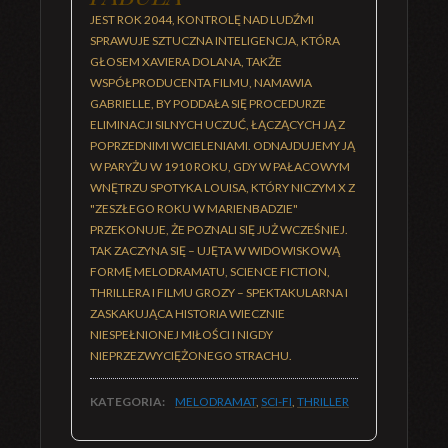
JEST ROK 2044, KONTROLĘ NAD LUDŹMI
SPRAWUJE SZTUCZNA INTELIGENCJA, KTÓRA
GŁOSEM XAVIERA DOLANA, TAKŻE
WSPÓŁPRODUCENTA FILMU, NAMAWIA
GABRIELLE, BY PODDAŁA SIĘ PROCEDURZE
ELIMINACJI SILNYCH UCZUĆ, ŁĄCZĄCYCH JĄ Z
POPRZEDNIMI WCIELENIAMI. ODNAJDUJEMY JĄ
W PARYŻU W 1910 ROKU, GDY W PAŁACOWYM
WNĘTRZU SPOTYKA LOUISA, KTÓRY NICZYM X Z
"ZESZŁEGO ROKU W MARIENBADZIE"
PRZEKONUJE, ŻE POZNALI SIĘ JUŻ WCZEŚNIEJ.
TAK ZACZYNA SIĘ – UJĘTA W WIDOWISKOWĄ
FORMĘ MELODRAMATU, SCIENCE FICTION,
THRILLERA I FILMU GROZY – SPEKTAKULARNA I
ZASKAKUJĄCA HISTORIA WIECZNIE
NIESPEŁNIONEJ MIŁOŚCI I NIGDY
NIEPRZEZWYCIĘŻONEGO STRACHU.
KATEGORIA:
MELODRAMAT
,
SCI-FI
,
THRILLER