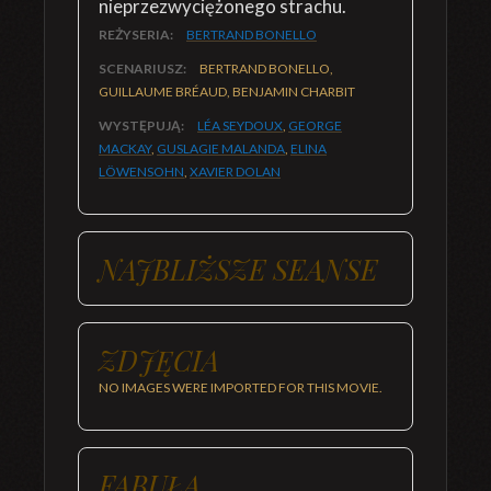
nieprzezwyciężonego strachu.
REŻYSERIA:
BERTRAND BONELLO
SCENARIUSZ:
BERTRAND BONELLO,
GUILLAUME BRÉAUD, BENJAMIN CHARBIT
WYSTĘPUJĄ:
LÉA SEYDOUX
,
GEORGE
MACKAY
,
GUSLAGIE MALANDA
,
ELINA
LÖWENSOHN
,
XAVIER DOLAN
NAJBLIŻSZE SEANSE
ZDJĘCIA
NO IMAGES WERE IMPORTED FOR THIS MOVIE.
FABUŁA