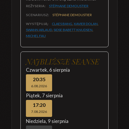
REŻYSERIA:
STÉPHANE DEMOUSTIER
SCENARIUSZ:
STÉPHANE DEMOUSTIER
WYSTĘPUJĄ:
CLAES BANG
,
XAVIER DOLAN
,
SWANN ARLAUD
,
SIDSE BABETT KNUDSEN
,
MICHEL FAU
NAJBLIŻSZE SEANSE
Czwartek
,
6 sierpnia
20:35
6.08.2026
Piątek
,
7 sierpnia
17:20
7.08.2026
Niedziela
,
9 sierpnia