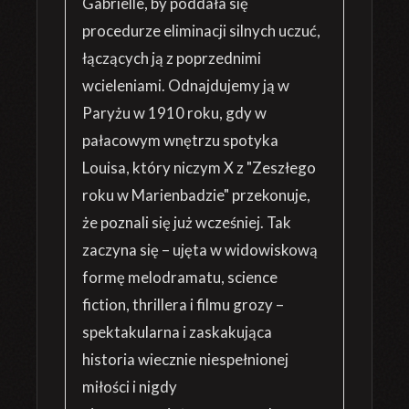
Gabrielle, by poddała się
procedurze eliminacji silnych uczuć,
łączących ją z poprzednimi
wcieleniami. Odnajdujemy ją w
Paryżu w 1910 roku, gdy w
pałacowym wnętrzu spotyka
Louisa, który niczym X z "Zeszłego
roku w Marienbadzie" przekonuje,
że poznali się już wcześniej. Tak
zaczyna się – ujęta w widowiskową
formę melodramatu, science
fiction, thrillera i filmu grozy –
spektakularna i zaskakująca
historia wiecznie niespełnionej
miłości i nigdy