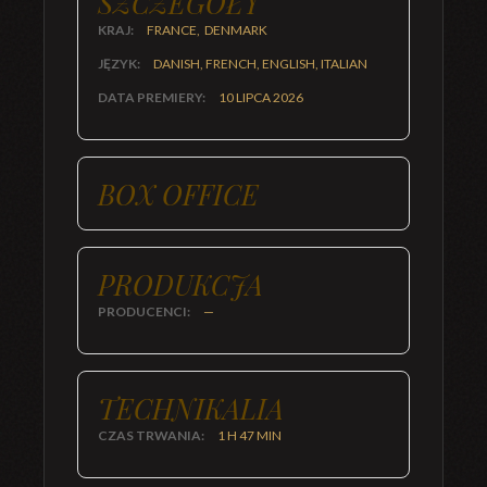
SZCZEGÓŁY
KRAJ:
FRANCE, DENMARK
JĘZYK:
DANISH, FRENCH, ENGLISH, ITALIAN
DATA PREMIERY:
10 LIPCA 2026
BOX OFFICE
PRODUKCJA
PRODUCENCI:
—
TECHNIKALIA
CZAS TRWANIA:
1 H 47 MIN