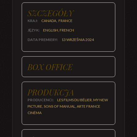
SZCZEGÓŁY
KRAJ:
CANADA, FRANCE
JĘZYK:
ENGLISH, FRENCH
DATA PREMIERY:
13 WRZEŚNIA 2024
BOX OFFICE
PRODUKCJA
PRODUCENCI:
LES FILMS DU BÉLIER, MY NEW
PICTURE, SONS OF MANUAL, ARTE FRANCE
CINÉMA