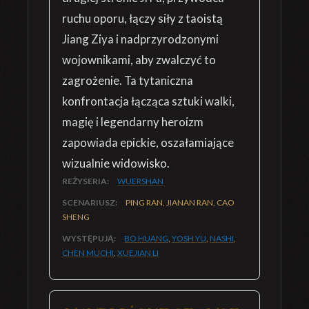
ruchu oporu, łączy siły z taoistą
Jiang Ziya i nadprzyrodzonymi
wojownikami, aby zwalczyć to
zagrożenie. Ta tytaniczna
konfrontacja łącząca sztuki walki,
magię i legendarny heroizm
zapowiada epickie, oszałamiające
wizualnie widowisko.
REŻYSERIA:
WUERSHAN
SCENARIUSZ:
PING RAN, JIANAN RAN, CAO
SHENG
WYSTĘPUJĄ:
BO HUANG
,
YOSH YU
,
NASHI
,
CHEN MUCHI
,
XUEJIAN LI