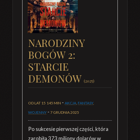
NARODZINY
BOGÓW 2:
STARCIE
DEMONÓW
(2025)
-
OD LAT 15
145 MIN
AKCJA
,
FANTASY
,
-
WOJENNY
7 GRUDNIA 2025
Po sukcesie pierwszej części, która
zarobiła 373 miliony dolarów w