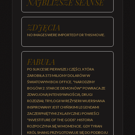
NAJBLIŻSZE SEANSE
ZDJĘCIA
NO IMAGES WERE IMPORTED FOR THIS MOVIE.
FABUŁA
PO SUKCESIE PIERWSZEJ CZĘŚCI, KTÓRA
ZAROBIŁA 373 MILIONY DOLARÓW W
ŚWIATOWYM BOX OFFICE, "NARODZINY
BOGÓW 2: STARCIE DEMONÓW" POWRACA ZE
ZDWOJONĄ INTENSYWNOŚCIĄ. DRUGI
ROZDZIAŁ TRYLOGII W REŻYSERII WUERSHANA
INSPIROWANY JEST CHIŃSKIMI LEGENDAMI
ZACZERPNIĘTYMI Z KLASYCZNEJ POWIEŚCI
"INVESTITURE OF THE GODS". HISTORIA
ROZPOCZYNA SIĘ W MOMENCIE, GDY TYRAN
KRÓL SHANG PRZYGOTOWUJE SIĘ DO PODBOJU