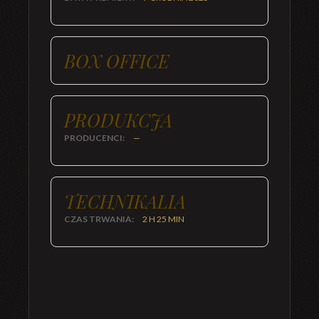
BOX OFFICE
PRODUKCJA
PRODUCENCI:
—
TECHNIKALIA
CZAS TRWANIA:
2 H 25 MIN