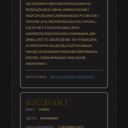
ZACHODNICH ZIEM ZA POMOCĄ SWOJEJ
PRZERAŻAJĄCEJ ARMII, WZMOCNIONEJ
NISZCZYCIELSKĄ CZARNĄ MAGIĄ. PO DRUGIEJ
STRONIE JI FA, PRZYWÓDCA RUCHU OPORU,
ŁĄCZY SIŁY Z TAOISTĄ JIANG ZIYA I
NADPRZYRODZONYMI WOJOWNIKAMI, ABY
ZWALCZYĆ TO ZAGROŻENIE. TA TYTANICZNA
KONFRONTACJA ŁĄCZĄCA SZTUKI WALKI,
MAGIĘ I LEGENDARNY HEROIZM ZAPOWIADA
EPICKIE, OSZAŁAMIAJĄCE WIZUALNIE
WIDOWISKO.
KATEGORIA:
AKCJA
,
FANTASY
,
WOJENNY
SZCZEGÓŁY
KRAJ:
CHINA
JĘZYK:
MANDARIN
DATA PREMIERY:
7 GRUDNIA 2025