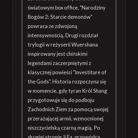
światowym box office, "Narodziny
Bogów 2: Starcie demonów"
powraca ze zdwojoną
intensywnością. Drugi rozdział
trylogii w reżyserii Wuershana
inspirowany jest chińskimi
legendami zaczerpniętymi z
klasycznej powieści "Investiture of
the Gods". Historia rozpoczyna się
w momencie, gdy tyran Król Shang
przygotowuje się do podboju
Zachodnich Ziem za pomocą swojej
przerażającej armii, wzmocnionej
niszczycielską czarną magią. Po
drugiej stronie Ji Fa, przywódca