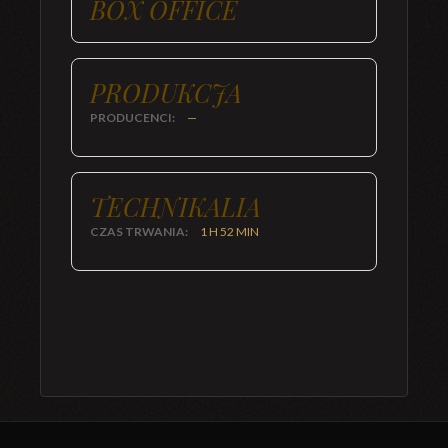
BOX OFFICE
PRODUKCJA
PRODUCENCI:
—
TECHNIKALIA
CZAS TRWANIA:
1 H 52 MIN