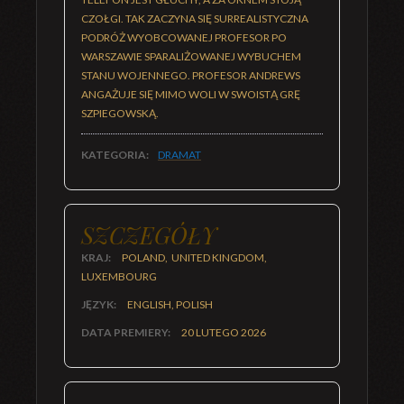
CZOŁGI. TAK ZACZYNA SIĘ SURREALISTYCZNA
PODRÓŻ WYOBCOWANEJ PROFESOR PO
WARSZAWIE SPARALIŻOWANEJ WYBUCHEM
STANU WOJENNEGO. PROFESOR ANDREWS
ANGAŻUJE SIĘ MIMO WOLI W SWOISTĄ GRĘ
SZPIEGOWSKĄ.
KATEGORIA:
DRAMAT
SZCZEGÓŁY
KRAJ:
POLAND, UNITED KINGDOM,
LUXEMBOURG
JĘZYK:
ENGLISH, POLISH
DATA PREMIERY:
20 LUTEGO 2026