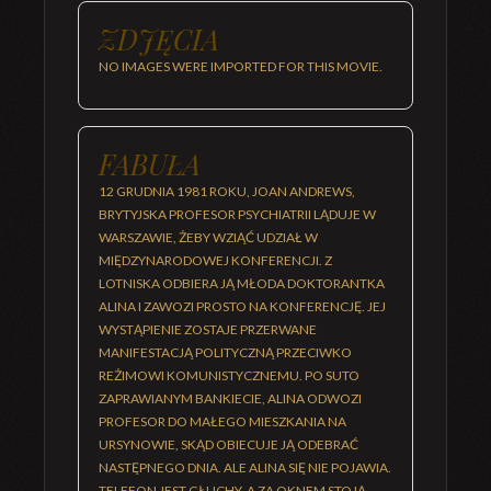
ZDJĘCIA
NO IMAGES WERE IMPORTED FOR THIS MOVIE.
FABUŁA
12 GRUDNIA 1981 ROKU, JOAN ANDREWS,
BRYTYJSKA PROFESOR PSYCHIATRII LĄDUJE W
WARSZAWIE, ŻEBY WZIĄĆ UDZIAŁ W
MIĘDZYNARODOWEJ KONFERENCJI. Z
LOTNISKA ODBIERA JĄ MŁODA DOKTORANTKA
ALINA I ZAWOZI PROSTO NA KONFERENCJĘ. JEJ
WYSTĄPIENIE ZOSTAJE PRZERWANE
MANIFESTACJĄ POLITYCZNĄ PRZECIWKO
REŻIMOWI KOMUNISTYCZNEMU. PO SUTO
ZAPRAWIANYM BANKIECIE, ALINA ODWOZI
PROFESOR DO MAŁEGO MIESZKANIA NA
URSYNOWIE, SKĄD OBIECUJE JĄ ODEBRAĆ
NASTĘPNEGO DNIA. ALE ALINA SIĘ NIE POJAWIA.
TELEFON JEST GŁUCHY, A ZA OKNEM STOJĄ