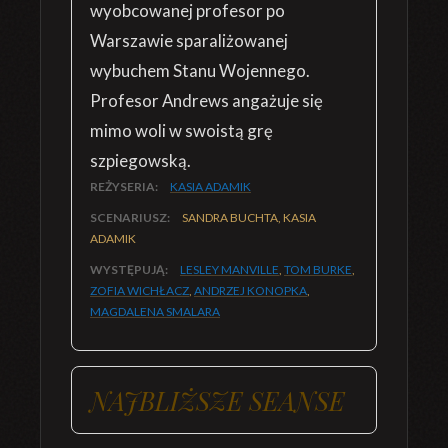
wyobcowanej profesor po
Warszawie sparaliżowanej
wybuchem Stanu Wojennego.
Profesor Andrews angażuje się
mimo woli w swoistą grę
szpiegowską.
REŻYSERIA:
KASIA ADAMIK
SCENARIUSZ:
SANDRA BUCHTA, KASIA
ADAMIK
WYSTĘPUJĄ:
LESLEY MANVILLE
,
TOM BURKE
,
ZOFIA WICHŁACZ
,
ANDRZEJ KONOPKA
,
MAGDALENA SMALARA
NAJBLIŻSZE SEANSE