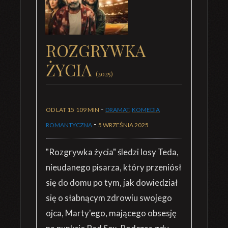
ROZGRYWKA
ŻYCIA
(2025)
-
OD LAT 15
109 MIN
DRAMAT
,
KOMEDIA
-
ROMANTYCZNA
5 WRZEŚNIA 2025
"Rozgrywka życia" śledzi losy Teda,
nieudanego pisarza, który przeniósł
się do domu po tym, jak dowiedział
się o słabnącym zdrowiu swojego
ojca, Marty'ego, mającego obsesję