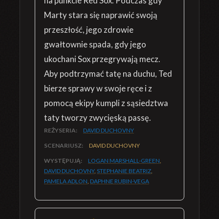
na punkcie Red Sox. Podczas gdy
Marty stara się naprawić swoją
przeszłość, jego zdrowie
gwałtownie spada, gdy jego
ukochani Sox przegrywają mecz.
Aby podtrzymać tatę na duchu, Ted
bierze sprawy w swoje ręce i z
pomocą ekipy kumpli z sąsiedztwa
taty tworzy zwycięską passę.
REŻYSERIA:
DAVID DUCHOVNY
SCENARIUSZ:
DAVID DUCHOVNY
WYSTĘPUJĄ:
LOGAN MARSHALL-GREEN
,
DAVID DUCHOVNY
,
STEPHANIE BEATRIZ
,
PAMELA ADLON
,
DAPHNE RUBIN-VEGA