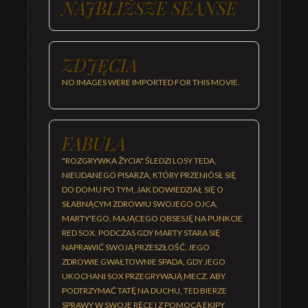
NAJBLIŻSZE SEANSE
ZDJĘCIA
NO IMAGES WERE IMPORTED FOR THIS MOVIE.
FABUŁA
"ROZGRYWKA ŻYCIA" ŚLEDZI LOSY TEDA,
NIEUDANEGO PISARZA, KTÓRY PRZENIÓSŁ SIĘ
DO DOMU PO TYM, JAK DOWIEDZIAŁ SIĘ O
SŁABNĄCYM ZDROWIU SWOJEGO OJCA,
MARTY'EGO, MAJĄCEGO OBSESJĘ NA PUNKCIE
RED SOX. PODCZAS GDY MARTY STARA SIĘ
NAPRAWIĆ SWOJĄ PRZESZŁOŚĆ, JEGO
ZDROWIE GWAŁTOWNIE SPADA, GDY JEGO
UKOCHANI SOX PRZEGRYWAJĄ MECZ. ABY
PODTRZYMAĆ TATĘ NA DUCHU, TED BIERZE
SPRAWY W SWOJE RĘCE I Z POMOCĄ EKIPY