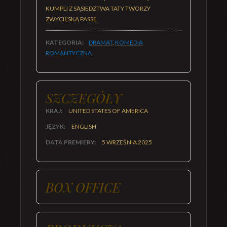
KUMPLI Z SĄSIEDZTWA TATY TWORZY
ZWYCIĘSKĄ PASSĘ.
KATEGORIA:
DRAMAT
,
KOMEDIA
ROMANTYCZNA
SZCZEGÓŁY
KRAJ:
UNITED STATES OF AMERICA
JĘZYK:
ENGLISH
DATA PREMIERY:
5 WRZEŚNIA 2025
BOX OFFICE