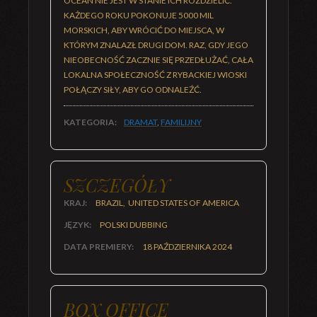
OCEAN NIE JEST W STANIE ICH ROZDZIELIĆ.
KAŻDEGO ROKU POKONUJE 5000 MIL
MORSKICH, ABY WRÓCIĆ DO MIEJSCA, W
KTÓRYM ZNALAZŁ DRUGI DOM. RAZ, GDY JEGO
NIEOBECNOŚĆ ZACZNIE SIĘ PRZEDŁUŻAĆ, CAŁA
LOKALNA SPOŁECZNOŚĆ Z RYBACKIEJ WIOSKI
POŁĄCZY SIŁY, ABY GO ODNALEŹĆ.
KATEGORIA:
DRAMAT
,
FAMILIJNY
SZCZEGÓŁY
KRAJ:
BRAZIL, UNITED STATES OF AMERICA
JĘZYK:
POLSKI DUBBING
DATA PREMIERY:
18 PAŹDZIERNIKA 2024
BOX OFFICE