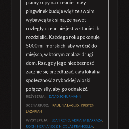
plamy ropy na oceanie, mały
pingwinek buduje więź ze swoim
wybawcą tak silną, że nawet
rozległy ocean nie jest w stanie ich
rozdzielić. Każdego roku pokonuje
5000 mil morskich, aby wrócić do
miejsca, w którym znalazł drugi
dom. Raz, gdy jego nieobecność
zacznie się przedłużać, cała lokalna
społeczność z rybackiej wioski
połączy siły, aby go odnaleźć.
REŻYSERIA:
DAVID SCHURMANN
SCENARIUSZ:
PAULINA LAGUDI, KRISTEN
LAZARIAN
WYSTĘPUJĄ:
JEAN RENO
,
ADRIANA BARRAZA
,
ROCHI HERNÁNDEZ
,
NICOLÁS FRANCELLA
,