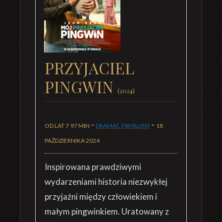
PRZYJACIEL
PINGWIN
(2024)
-
-
OD LAT 7
97 MIN
DRAMAT
,
FAMILIJNY
18
PAŹDZIERNIKA 2024
Inspirowana prawdziwymi
wydarzeniami historia niezwykłej
przyjaźni między człowiekiem i
małym pingwinkiem. Uratowany z