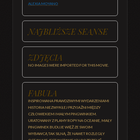
ALEXIA MOYANO
NAJBLIŻSZE SEANSE
ZDJĘCIA
NO IMAGES WERE IMPORTED FOR THIS MOVIE.
FABUŁA
INSPIROWANA PRAWDZIWYMI WYDARZENIAMI
HISTORIA NIEZWYKŁEJ PRZYJAŹNI MIĘDZY
CZŁOWIEKIEM I MAŁYM PINGWINKIEM.
URATOWANY Z PLAMY ROPY NA OCEANIE, MAŁY
PINGWINEK BUDUJE WIĘŹ ZE SWOIM
WYBAWCĄ TAK SILNĄ, ŻE NAWET ROZLEGŁY