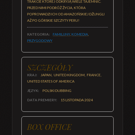
TRAKCIE KTÓREJ ODKRYJĄ WIELE TAJEMNIC.
PRZED NIMI PODRÓŻ ŻYCIA, KTÓRA
POPROWADZI ICH OD AMAZOŃSKIEJ DŻUNGLI
AŻ PO GÓRSKIE SZCZYTY PERU!
KATEGORIA:
FAMILIJNY
,
KOMEDIA
,
PRZYGODOWY
SZCZEGÓŁY
KRAJ:
JAPAN, UNITED KINGDOM, FRANCE,
UNITED STATES OF AMERICA
JĘZYK:
POLSKI DUBBING
DATA PREMIERY:
15 LISTOPADA 2024
BOX OFFICE