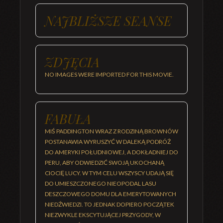
NAJBLIŻSZE SEANSE
ZDJĘCIA
NO IMAGES WERE IMPORTED FOR THIS MOVIE.
FABUŁA
MIŚ PADDINGTON WRAZ Z RODZINĄ BROWNÓW
POSTANAWIA WYRUSZYĆ W DALEKĄ PODRÓŻ
DO AMERYKI POŁUDNIOWEJ, A DOKŁADNIEJ DO
PERU, ABY ODWIEDZIĆ SWOJĄ UKOCHANĄ
CIOCIĘ LUCY. W TYM CELU WSZYSCY UDAJĄ SIĘ
DO UMIESZCZONEGO NIEOPODAL LASU
DESZCZOWEGO DOMU DLA EMERYTOWANYCH
NIEDŹWIEDZI. TO JEDNAK DOPIERO POCZĄTEK
NIEZWYKLE EKSCYTUJĄCEJ PRZYGODY, W