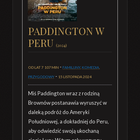
PADDINGTON W
PERU
(2024)
-
OD LAT 7
107 MIN
FAMILIJNY
,
KOMEDIA
,
-
PRZYGODOWY
15 LISTOPADA 2024
Miś Paddington wraz z rodziną
Brownów postanawia wyruszyć w
daleką podróż do Ameryki
Południowej, a dokładniej do Peru,
aby odwiedzić swoją ukochaną