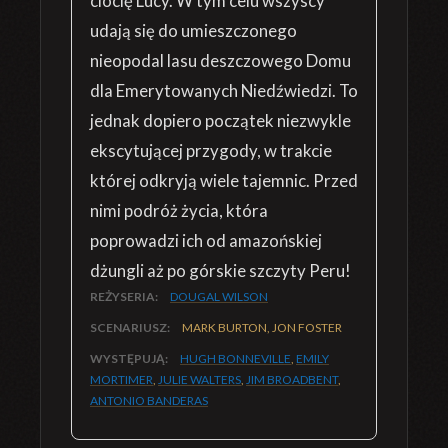
ciocię Lucy. W tym celu wszyscy
udają się do umieszczonego
nieopodal lasu deszczowego Domu
dla Emerytowanych Niedźwiedzi. To
jednak dopiero początek niezwykle
ekscytującej przygody, w trakcie
której odkryją wiele tajemnic. Przed
nimi podróż życia, która
poprowadzi ich od amazońskiej
dżungli aż po górskie szczyty Peru!
REŻYSERIA:
DOUGAL WILSON
SCENARIUSZ:
MARK BURTON, JON FOSTER
WYSTĘPUJĄ:
HUGH BONNEVILLE
,
EMILY
MORTIMER
,
JULIE WALTERS
,
JIM BROADBENT
,
ANTONIO BANDERAS