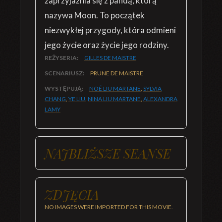
zaprzyjaźnia się z pandą, którą
nazywa Moon. To początek
niezwykłej przygody, która odmieni
jego życie oraz życie jego rodziny.
REŻYSERIA:
GILLES DE MAISTRE
SCENARIUSZ:
PRUNE DE MAISTRE
WYSTĘPUJĄ:
NOÉ LIU MARTANE
,
SYLVIA
CHANG
,
YE LIU
,
NINA LIU MARTANE
,
ALEXANDRA
LAMY
NAJBLIŻSZE SEANSE
ZDJĘCIA
NO IMAGES WERE IMPORTED FOR THIS MOVIE.