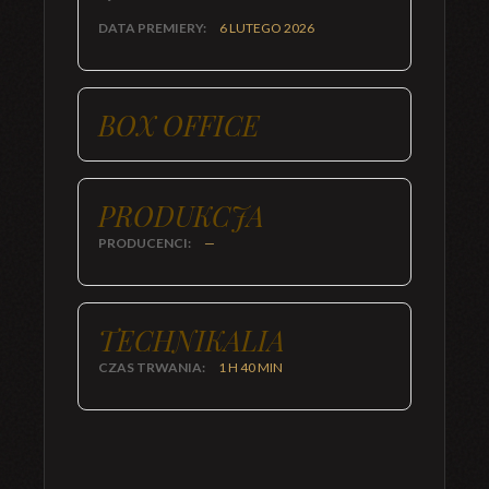
DATA PREMIERY:
6 LUTEGO 2026
BOX OFFICE
PRODUKCJA
PRODUCENCI:
—
TECHNIKALIA
CZAS TRWANIA:
1 H 40 MIN