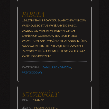
FABUŁA
12-LETNI TIAN Z POWODU SŁABYCH WYNIKÓW
W SZKOLE ZOSTAJE WYSŁANY DO BABCI.
DALEKO OD MIASTA, W TAJEMNICZYCH
CHIŃSKICH GÓRACH, W SEKRECIE PRZED
WSZYSTKIMI ZAPRZYJAŹNIA SIĘ Z PANDĄ, KTÓRĄ
NAZYWA MOON. TO POCZĄTEK NIEZWYKŁEJ
PRZYGODY, KTÓRA ODMIENI JEGO ŻYCIE ORAZ
ŻYCIE JEGO RODZINY.
KATEGORIA:
FAMILIJNY
,
KOMEDIA
,
PRZYGODOWY
SZCZEGÓŁY
KRAJ:
FRANCE
JĘZYK:
POLSKI DUBBING