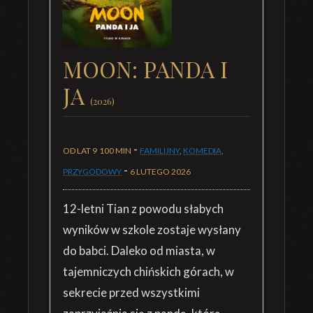
MOON: PANDA I
JA
(2026)
-
OD LAT 9
100 MIN
FAMILIJNY
,
KOMEDIA
,
-
PRZYGODOWY
6 LUTEGO 2026
12-letni Tian z powodu słabych
wyników w szkole zostaje wysłany
do babci. Daleko od miasta, w
tajemniczych chińskich górach, w
sekrecie przed wszystkimi