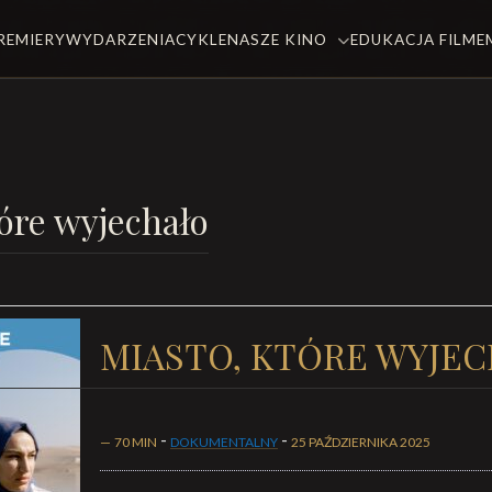
REMIERY
WYDARZENIA
CYKLE
NASZE KINO
EDUKACJA FILM
tóre wyjechało
MIASTO, KTÓRE WYJE
-
-
—
70 MIN
DOKUMENTALNY
25 PAŹDZIERNIKA 2025