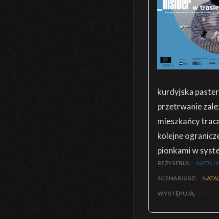
kurdyjska pasterk
przetrwanie zal
mieszkańcy trac
kolejne ogranicze
pionkami w syste
REŻYSERIA:
NATALIA
SCENARIUSZ:
NATAL
WYSTĘPUJĄ:
-