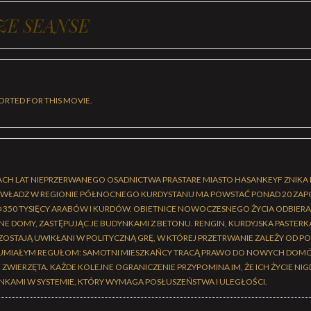
ZE SEANSE
ORTED FOR THIS MOVIE.
ĄCACH LAT NIEPRZERWANEGO OSADNICTWA PRASTARE MIASTO HASANKEYF ZNIKA
 WŁADZ W REGIONIE PÓŁNOCNEGO KURDYSTANU MA POWSTAĆ PONAD 20 ZAP
D 350 TYSIĘCY ARABÓW I KURDÓW. OBIETNICE NOWOCZESNEGO ŻYCIA ODBIER
E DOMY, ZASTĘPUJĄC JE BUDYNKAMI Z BETONU. RENGIN, KURDYJSKA PASTERKA,
 ZOSTAJĄ UWIKŁANI W POLITYCZNĄ GRĘ, W KTÓREJ PRZETRWANIE ZALEŻY OD
ZUMIAŁYM REGUŁOM: SAMOTNI MIESZKAŃCY TRACĄ PRAWO DO NOWYCH DOMÓW
WIERZĘTA. KAŻDE KOLEJNE OGRANICZENIE PRZYPOMINA IM, ŻE ICH ŻYCIE NIG
IONKAMI W SYSTEMIE, KTÓRY WYMAGA POSŁUSZEŃSTWA I ULEGŁOŚCI.