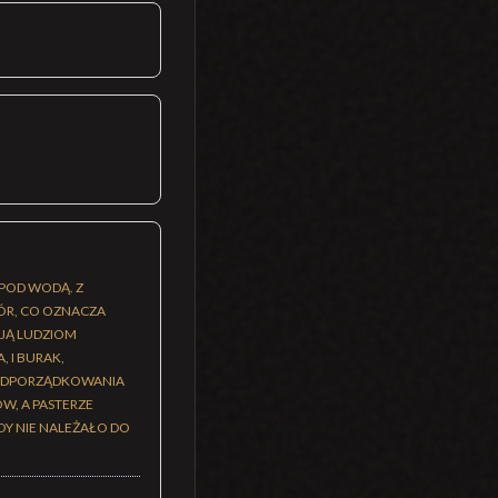
 POD WODĄ. Z
ÓR, CO OZNACZA
AJĄ LUDZIOM
 I BURAK,
 PODPORZĄDKOWANIA
, A PASTERZE
DY NIE NALEŻAŁO DO