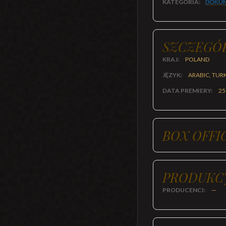
KATEGORIA:
DOKUM
SZCZEGÓ
KRAJ:
POLAND
JĘZYK:
ARABIC, TUR
DATA PREMIERY:
25
BOX OFFI
PRODUKC
PRODUCENCI:
—