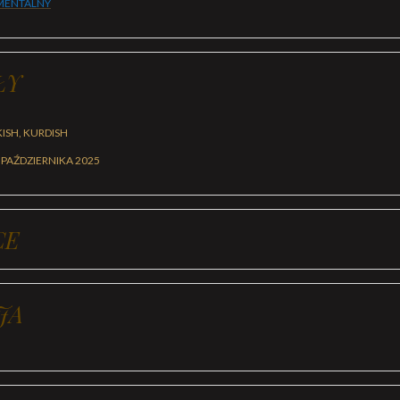
ENTALNY
ŁY
KISH, KURDISH
 PAŹDZIERNIKA 2025
CE
JA