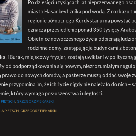
Po dziesięciu tysiącach lat nieprzerwanego osa
miasto Hasankeyf znika pod wodą. Z rozkazu tu
regionie północnego Kurdystanu ma powstać po
oznacza przesiedlenie ponad 350 tysięcy Arabó
Obietnice nowoczesnego życia odbierają ludzio
rodzinne domy, zastępując je budynkami z beton
a, i Burak, miejscowy fryzjer, zostają uwikłani w polityczną 
eży od podporządkowania się nowym, niezrozumiałym reguło
ą prawo do nowych domów, a pasterze muszą oddać swoje z
nie przypomina im, że ich życie nigdy nie należało do nich – s
mie, który wymaga posłuszeństwa i uległości.
 PIETSCH
,
GRZEGORZ PIEKARSKI
IA PIETSCH, GRZEGORZ PIEKARSKI