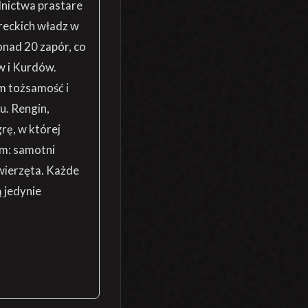
dnictwa prastare
reckich władz w
nad 20 zapór, co
w i Kurdów.
m tożsamość i
u. Rengin,
grę, w której
m: samotni
wierzęta. Każde
ą jedynie