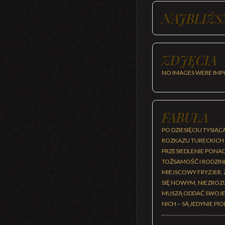
NAJBLIŻS
ZDJĘCIA
NO IMAGES WERE IMP
FABUŁA
PO DZIESIĘCIU TYSI
ROZKAZU TURECKICH
PRZESIEDLENIE PONA
TOŻSAMOŚĆ I RODZINN
MIEJSCOWY FRYZJER,
SIĘ NOWYM, NIEZRO
MUSZĄ ODDAĆ SWOJE Z
NICH – SĄ JEDYNIE P