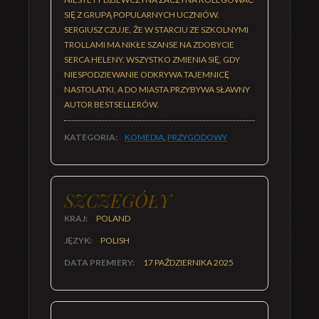
SIĘ Z GRUPĄ POPULARNYCH UCZNIÓW.
SERGIUSZ CZUJE, ŻE W STARCIU ZE SZKOLNYMI
TROLLAMI MA NIKŁE SZANSE NA ZDOBYCIE
SERCA HELENY. WSZYSTKO ZMIENIA SIĘ, GDY
NIESPODZIEWANIE ODKRYWA TAJEMNICĘ
NASTOLATKI, A DO MIASTA PRZYBYWA SŁAWNY
AUTOR BESTSELLERÓW.
KATEGORIA:
KOMEDIA
,
PRZYGODOWY
SZCZEGÓŁY
KRAJ:
POLAND
JĘZYK:
POLISH
DATA PREMIERY:
17 PAŹDZIERNIKA 2025