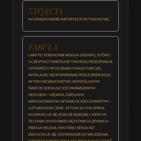
ZDJĘCIA
NO IMAGES WERE IMPORTED FOR THIS MOVIE.
FABUŁA
LARP TO TERENOWA WERSJA GIER RPG, KTÓREJ
UCZESTNICY WSPÓLNIE TWORZĄ I PRZEŻYWAJĄ
OPOWIEŚCI SPOD ZNAKU MAGII I MIECZA,
WCIELAJĄC SIĘ W WYBRANE PRZEZ SIEBIE ROLE.
W TYM NIESAMOWITYM, WYMYŚLONYM
ŚWIECIE SERGIUSZ JEST PRAWDZIWYM
HEROSEM – MĘSKIM, DZIELNYM,
NIEPOKONANYM. W ŚWIECIE RZECZYWISTYM –
JUŻ NIEKONIECZNIE. SYTUACJA CHŁOPAKA
KOMPLIKUJE SIĘ JESZCZE BARDZIEJ, KIEDY W
TECHNIKUM POJAWIA SIĘ NOWA UCZENNICA –
PIĘKNA HELENA, W KTÓREJ SERGIUSZ
ZAKOCHUJE SIĘ OD PIERWSZEGO WEJRZENIA.
NIESTETY DZIEWCZYNA ZACZYNA KOLEGOWAĆ