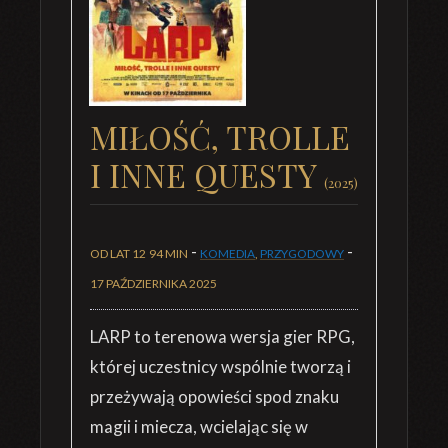
MIŁOŚĆ, TROLLE
I INNE QUESTY
(2025)
-
-
OD LAT 12
94 MIN
KOMEDIA
,
PRZYGODOWY
17 PAŹDZIERNIKA 2025
LARP to terenowa wersja gier RPG,
której uczestnicy wspólnie tworzą i
przeżywają opowieści spod znaku
magii i miecza, wcielając się w