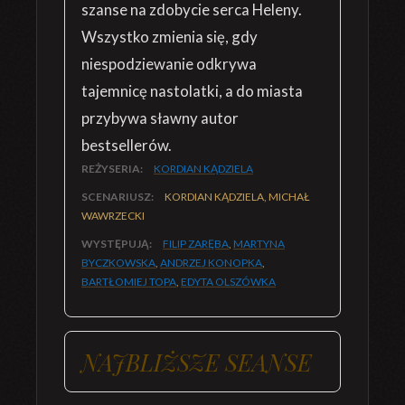
szanse na zdobycie serca Heleny.
Wszystko zmienia się, gdy
niespodziewanie odkrywa
tajemnicę nastolatki, a do miasta
przybywa sławny autor
bestsellerów.
REŻYSERIA:
KORDIAN KĄDZIELA
SCENARIUSZ:
KORDIAN KĄDZIELA, MICHAŁ
WAWRZECKI
WYSTĘPUJĄ:
FILIP ZARĘBA
,
MARTYNA
BYCZKOWSKA
,
ANDRZEJ KONOPKA
,
BARTŁOMIEJ TOPA
,
EDYTA OLSZÓWKA
NAJBLIŻSZE SEANSE