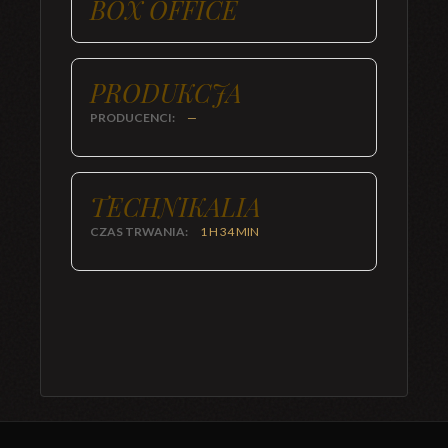
BOX OFFICE
PRODUKCJA
PRODUCENCI:
—
TECHNIKALIA
CZAS TRWANIA:
1 H 34 MIN