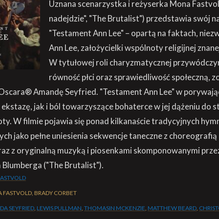
Uznana scenarzystka i reżyserka Mona Fastvold
nadejdzie", "The Brutalist") przedstawia swój n
"Testament Ann Lee" – opartą na faktach, niezw
Ann Lee, założycielki wspólnoty religijnej znanej
W tytułowej roli charyzmatycznej przywódczyn
równość płci oraz sprawiedliwość społeczną, 
scara® Amandę Seyfried. "Testament Ann Lee" w porywają
ekstazę, jak i ból towarzyszące bohaterce w jej dążeniu do 
oty. W filmie pojawia się ponad kilkanaście tradycyjnych hy
ch jako pełne uniesienia sekwencje taneczne z choreografią 
 oraz z oryginalną muzyką i piosenkami skomponowanymi prz
Blumberga ("The Brutalist").
ASTVOLD
 FASTVOLD, BRADY CORBET
A SEYFRIED
,
LEWIS PULLMAN
,
THOMASIN MCKENZIE
,
MATTHEW BEARD
,
CHRIS