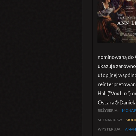
nominowaną do O
ukazuje zarówno 
utopijnej wspóln
reinterpretowany
Hall ("Vox Lux")
Oscara® Daniela 
REŻYSERIA:
MONA F
SCENARIUSZ:
MONA
WYSTĘPUJĄ:
AMAND