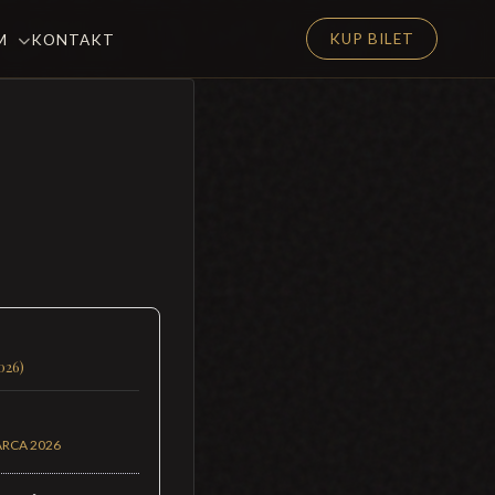
KUP BILET
EM
KONTAKT
026)
ARCA 2026