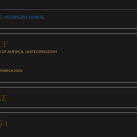
T
,
HISTORYCZNY
,
MUSICAL
ŁY
S OF AMERICA, UNITED KINGDOM
 MARCA 2026
CE
JA