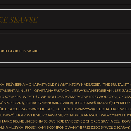
ZE SEANSE
ORTED FOR THIS MOVIE.
 I REŻYSERKA MONA FASTVOLD ("ŚWIAT, KTÓRY NADEJDZIE", "THE BRUTALIST"
TAMENT ANN LEE" – OPARTĄ NA FAKTACH, NIEZWYKŁĄ HISTORIĘ ANN LEE, ZA
JAKO SZEJKERSI. W TYTUŁOWEJ ROLI CHARYZMATYCZNEJ PRZYWÓDCZYNI, GŁOS
ŚĆ SPOŁECZNĄ, ZOBACZYMY NOMINOWANĄ DO OSCARA® AMANDĘ SEYFRIED. "
B UKAZUJE ZARÓWNO EKSTAZĘ, JAK I BÓL TOWARZYSZĄCE BOHATERCE W JEJ 
EJ WSPÓLNOTY. W FILMIE POJAWIA SIĘ PONAD KILKANAŚCIE TRADYCYJNYCH 
 JAKO PEŁNE UNIESIENIA SEKWENCJE TANECZNE Z CHOREOGRAFIĄ CÉLII ROW
INALNĄ MUZYKĄ I PIOSENKAMI SKOMPONOWANYMI PRZEZ ZDOBYWCĘ OSCARA®