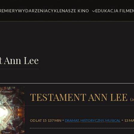
REMIERY
WYDARZENIA
CYKLE
NASZE KINO
EDUKACJA FILM
t Ann Lee
TESTAMENT ANN LEE
(2
-
-
OD LAT 15
137 MIN
DRAMAT
,
HISTORYCZNY
,
MUSICAL
13 M