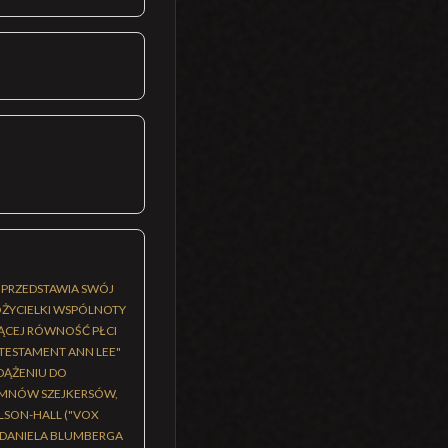
) PRZEDSTAWIA SWÓJ
ŁOŻYCIELKI WSPÓLNOTY
ZĄCEJ RÓWNOŚĆ PŁCI
TESTAMENT ANN LEE"
DĄŻENIU DO
HYMNÓW SZEJKERSÓW,
LSON-HALL ("VOX
 DANIELA BLUMBERGA