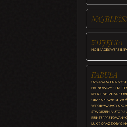
NAJBLIŻS
ZDJĘCIA
NO IMAGES WERE IMP
FABUŁA
UZNANA SCENARZYSTKA
NAJNOWSZY FILM "TES
RELIGIJNEJ ZNANEJ 
ORAZ SPRAWIEDLIWO
W PORYWAJĄCY SPOSÓ
STWORZENIA UTOPIJN
REINTERPRETOWANYCH
LUX") ORAZ Z ORYG