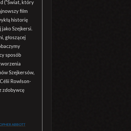
 ("Świat, który
ajnowszy film
ykłą historię
 jako Szejkersi.
i, głoszącej
zobaczymy
cy sposób
stworzenia
mnów Szejkersów,
Célii Rowlson-
ez zdobywcę
TOPHER ABBOTT