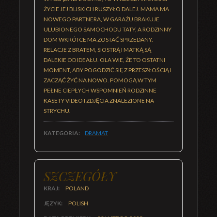
ŻYCIE JEJ BLISKICH RUSZYŁO DALEJ. MAMA MA
NOWEGO PARTNERA, W GARAŻU BRAKUJE
ULUBIONEGO SAMOCHODU TATY, A RODZINNY
DOM WKRÓTCE MA ZOSTAĆ SPRZEDANY.
RELACJE Z BRATEM, SIOSTRĄ I MATKĄ SĄ
DALEKIE OD IDEAŁU. OLA WIE, ŻE TO OSTATNI
MOMENT, ABY POGODZIĆ SIĘ Z PRZESZŁOŚCIĄ I
ZACZĄĆ ŻYĆ NA NOWO. POMOGĄ W TYM
PEŁNE CIEPŁYCH WSPOMNIEŃ RODZINNE
KASETY VIDEO I ZDJĘCIA ZNALEZIONE NA
STRYCHU.
KATEGORIA:
DRAMAT
SZCZEGÓŁY
KRAJ:
POLAND
JĘZYK:
POLISH