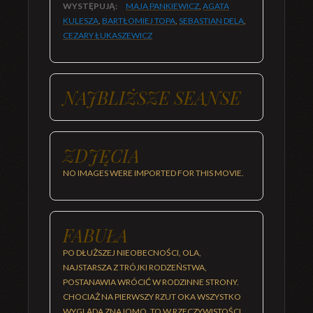
WYSTĘPUJĄ:
MAJA PANKIEWICZ
,
AGATA
KULESZA
,
BARTŁOMIEJ TOPA
,
SEBASTIAN DELA
,
CEZARY ŁUKASZEWICZ
NAJBLIŻSZE SEANSE
ZDJĘCIA
NO IMAGES WERE IMPORTED FOR THIS MOVIE.
FABUŁA
PO DŁUŻSZEJ NIEOBECNOŚCI, OLA,
NAJSTARSZA Z TRÓJKI RODZEŃSTWA,
POSTANAWIA WRÓCIĆ W RODZINNE STRONY.
CHOCIAŻ NA PIERWSZY RZUT OKA WSZYSTKO
WYGLĄDA ZNAJOMO, TO W RZECZYWISTOŚCI