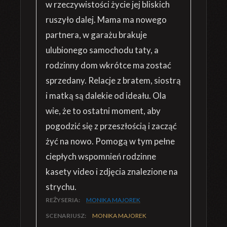
w rzeczywistości życie jej bliskich
ruszyło dalej. Mama ma nowego
partnera, w garażu brakuje
ulubionego samochodu taty, a
rodzinny dom wkrótce ma zostać
sprzedany. Relacje z bratem, siostrą
i matką są dalekie od ideału. Ola
wie, że to ostatni moment, aby
pogodzić się z przeszłością i zacząć
żyć na nowo. Pomogą w tym pełne
ciepłych wspomnień rodzinne
kasety video i zdjęcia znalezione na
strychu.
REŻYSERIA:
MONIKA MAJOREK
SCENARIUSZ:
MONIKA MAJOREK