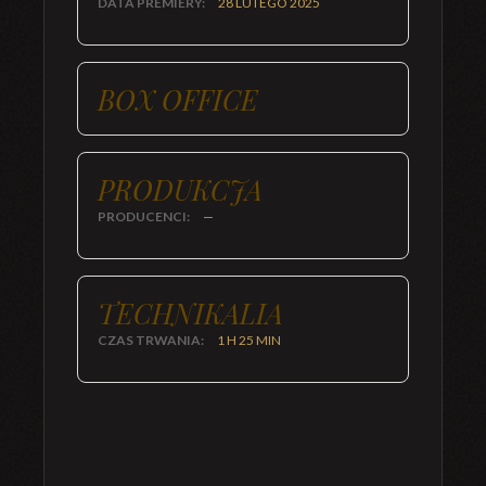
DATA PREMIERY:
28 LUTEGO 2025
BOX OFFICE
PRODUKCJA
PRODUCENCI:
—
TECHNIKALIA
CZAS TRWANIA:
1 H 25 MIN