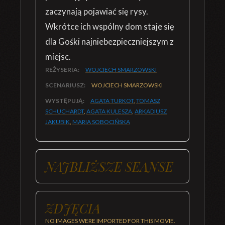
zaczynają pojawiać się rysy.
Wkrótce ich wspólny dom staje się
dla Gośki najniebezpieczniejszym z
miejsc.
REŻYSERIA:
WOJCIECH SMARZOWSKI
SCENARIUSZ:
WOJCIECH SMARZOWSKI
WYSTĘPUJĄ:
AGATA TURKOT
,
TOMASZ
SCHUCHARDT
,
AGATA KULESZA
,
ARKADIUSZ
JAKUBIK
,
MARIA SOBOCIŃSKA
NAJBLIŻSZE SEANSE
ZDJĘCIA
NO IMAGES WERE IMPORTED FOR THIS MOVIE.