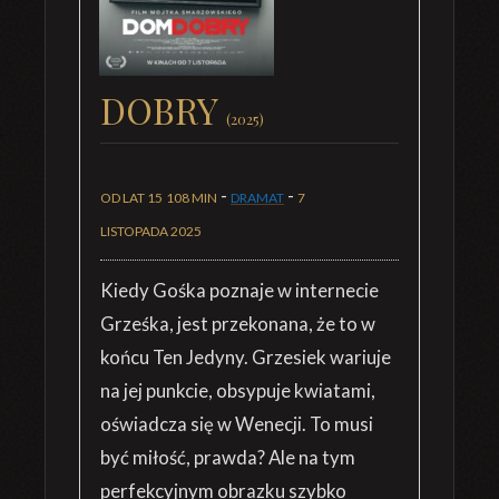
DOBRY
(2025)
-
-
OD LAT 15
108 MIN
DRAMAT
7
LISTOPADA 2025
Kiedy Gośka poznaje w internecie
Grześka, jest przekonana, że to w
końcu Ten Jedyny. Grzesiek wariuje
na jej punkcie, obsypuje kwiatami,
oświadcza się w Wenecji. To musi
być miłość, prawda? Ale na tym
perfekcyjnym obrazku szybko