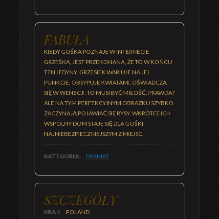
FABUŁA
KIEDY GOŚKA POZNAJE W INTERNECIE
GRZEŚKA, JEST PRZEKONANA, ŻE TO W KOŃCU
TEN JEDYNY. GRZESIEK WARIUJE NA JEJ
PUNKCIE, OBSYPUJE KWIATAMI, OŚWIADCZA
SIĘ W WENECJI. TO MUSI BYĆ MIŁOŚĆ, PRAWDA?
ALE NA TYM PERFEKCYJNYM OBRAZKU SZYBKO
ZACZYNAJĄ POJAWIAĆ SIĘ RYSY. WKRÓTCE ICH
WSPÓLNY DOM STAJE SIĘ DLA GOŚKI
NAJNIEBEZPIECZNIEJSZYM Z MIEJSC.
KATEGORIA:
DRAMAT
SZCZEGÓŁY
KRAJ:
POLAND