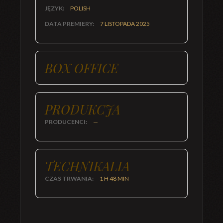
JĘZYK:
POLISH
DATA PREMIERY:
7 LISTOPADA 2025
BOX OFFICE
PRODUKCJA
PRODUCENCI:
—
TECHNIKALIA
CZAS TRWANIA:
1 H 48 MIN