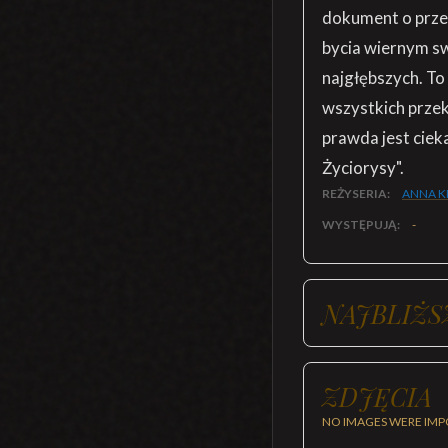
dokument o przes
bycia wiernym sw
najgłębszych. To
wszystkich przek
prawda jest ciek
Życiorysy".
REŻYSERIA:
ANNA K
WYSTĘPUJĄ:
-
NAJBLIŻS
ZDJĘCIA
NO IMAGES WERE IMP