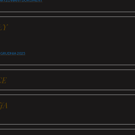
ARYZOWANY DOKUMENT
ŁY
 GRUDNIA
2025
CE
JA