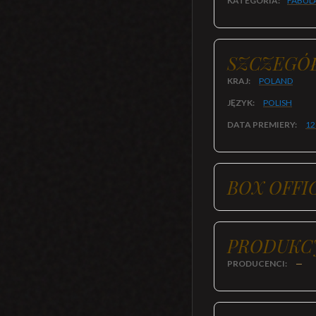
KATEGORIA:
FABUL
SZCZEGÓ
KRAJ:
POLAND
JĘZYK:
POLISH
DATA PREMIERY:
12
BOX OFFI
PRODUKC
PRODUCENCI:
—