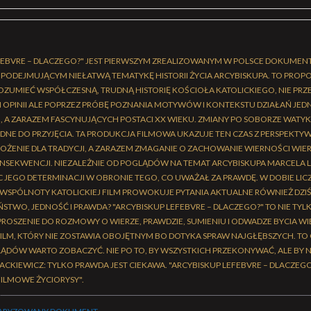
EFEBVRE – DLACZEGO?" JEST PIERWSZYM ZREALIZOWANYM W POLSCE DOKUME
ODEJMUJĄCYM NIEŁATWĄ TEMATYKĘ HISTORII ŻYCIA ARCYBISKUPA. TO PROPO
ROZUMIEĆ WSPÓŁCZESNĄ, TRUDNĄ HISTORIĘ KOŚCIOŁA KATOLICKIEGO, NIE PRZ
OPINII ALE POPRZEZ PRÓBĘ POZNANIA MOTYWÓW I KONTEKSTU DZIAŁAŃ JEDNE
A ZARAZEM FASCYNUJĄCYCH POSTACI XX WIEKU. ZMIANY PO SOBORZE WATYKAŃ
DNE DO PRZYJĘCIA. TA PRODUKCJA FILMOWA UKAZUJE TEN CZAS Z PERSPEKTY
ROŻENIE DLA TRADYCJI, A ZARAZEM ZMAGANIE O ZACHOWANIE WIERNOŚCI WIE
ONSEKWENCJI. NIEZALEŻNIE OD POGLĄDÓW NA TEMAT ARCYBISKUPA MARCELA L
C JEGO DETERMINACJI W OBRONIE TEGO, CO UWAŻAŁ ZA PRAWDĘ. W DOBIE LI
WSPÓLNOTY KATOLICKIEJ FILM PROWOKUJE PYTANIA AKTUALNE RÓWNIEŻ DZIŚ,
ŃSTWO, JEDNOŚĆ I PRAWDA? "ARCYBISKUP LEFEBVRE – DLACZEGO?" TO NIE T
APROSZENIE DO ROZMOWY O WIERZE, PRAWDZIE, SUMIENIU I ODWADZE BYCIA 
ILM, KTÓRY NIE ZOSTAWIA OBOJĘTNYM BO DOTYKA SPRAW NAJGŁĘBSZYCH. TO 
LĄDÓW WARTO ZOBACZYĆ. NIE PO TO, BY WSZYSTKICH PRZEKONYWAĆ, ALE BY 
MACKIEWICZ: TYLKO PRAWDA JEST CIEKAWA. "ARCYBISKUP LEFEBVRE – DLACZE
ILMOWE ŻYCIORYSY".