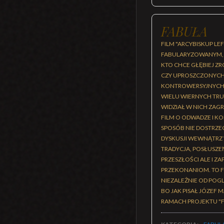
FABUŁA
FILM "ARCYBISKUP L
FABULARYZOWANYM, P
KTO CHCE GŁĘBIEJ Z
CZY UPROSZCZONYCH 
KONTROWERSYJNYCH, 
WIELU WIERNYCH TRU
WIDZIAŁ W NICH ZAG
FILM O ODWADZE I K
SPOSÓB NIE DOSTRZE
DYSKUSJI WEWNĄTRZ 
TRADYCJA, POSŁUSZE
PRZESZŁOŚCI ALE I Z
PRZEKONANIOM. TO F
NIEZALEŻNIE OD POG
BO JAK PISAŁ JÓZEF 
RAMACH PROJEKTU "F