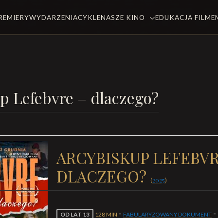
REMIERY
WYDARZENIA
CYKLE
NASZE KINO
EDUKACJA FILM
p Lefebvre – dlaczego?
ARCYBISKUP LEFEBVR
DLACZEGO?
(
2025
)
-
-
OD LAT 13
128 MIN
FABULARYZOWANY DOKUMENT