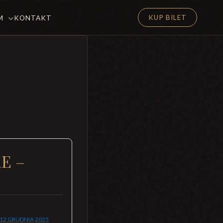
KUP BILET
EM
KONTAKT
E –
12 GRUDNIA
2025