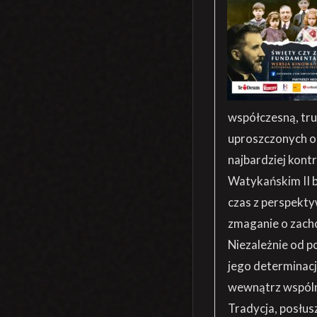
współczesną, tru
uproszczonych op
najbardziej kont
Watykańskim II b
czas z perspekty
zmaganie o zacho
Niezależnie od p
jego determinacj
wewnątrz wspólno
Tradycja, posłus