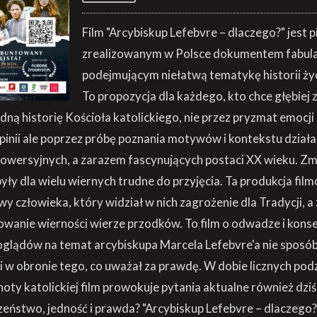
Film "Arcybiskup Lefebvre – dlaczego?" jest
zrealizowanym w Polsce dokumentem fabu
podejmującym niełatwą tematykę historii życ
To propozycja dla każdego, kto chce głębiej
dną historię Kościoła katolickiego, nie przez pryzmat emocji
inii ale poprzez próbę poznania motywów i kontekstu działań
rowersyjnych, a zarazem fascynujących postaci XX wieku. Z
yły dla wielu wiernych trudne do przyjęcia. Ta produkcja fil
wy człowieka, który widział w nich zagrożenie dla Tradycji, 
wanie wierności wierze przodków. To film o odwadze i konse
oglądów na temat arcybiskupa Marcela Lefebvre'a nie sposób
i w obronie tego, co uważał za prawdę. W dobie licznych podz
ty katolickiej film prowokuje pytania aktualne również dziś
zeństwo, jedność i prawda? "Arcybiskup Lefebvre – dlaczego?"