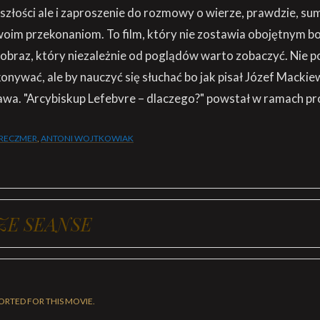
złości ale i zaproszenie do rozmowy o wierze, prawdzie, su
oim przekonaniom. To film, który nie zostawia obojętnym b
 obraz, który niezależnie od poglądów warto zobaczyć. Nie po
onywać, ale by nauczyć się słuchać bo jak pisał Józef Mackiew
awa. "Arcybiskup Lefebvre – dlaczego?" powstał w ramach pr
RECZMER
,
ANTONI WOJTKOWIAK
ZE SEANSE
ORTED FOR THIS MOVIE.