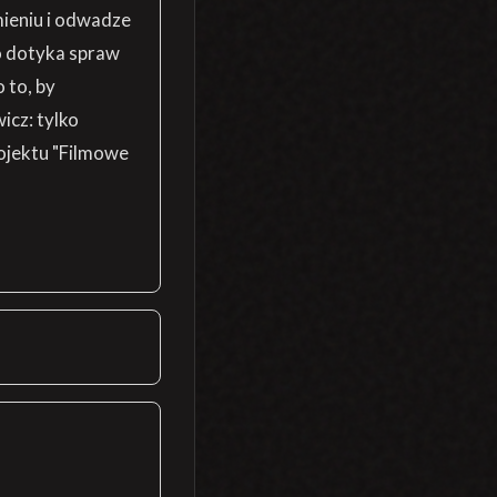
mieniu i odwadze
o dotyka spraw
 to, by
icz: tylko
ojektu "Filmowe