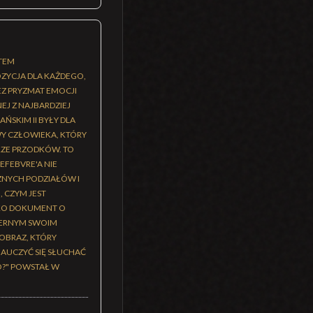
NTEM
ZYCJA DLA KAŻDEGO,
EZ PRYZMAT EMOCJI
J Z NAJBARDZIEJ
SKIM II BYŁY DLA
WY CZŁOWIEKA, KTÓRY
RZE PRZODKÓW. TO
EFEBVRE'A NIE
CZNYCH PODZIAŁÓW I
 CZYM JEST
YLKO DOKUMENT O
WIERNYM SWOIM
OBRAZ, KTÓRY
NAUCZYĆ SIĘ SŁUCHAĆ
GO?" POWSTAŁ W