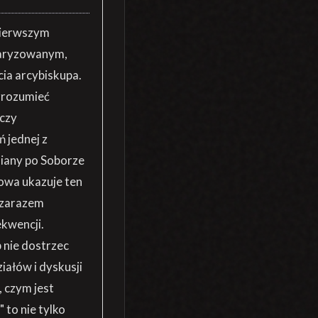
 pierwszym
laryzowanym,
ia arcybiskupa.
 zrozumieć
 czy
 jednej z
miany po Soborze
mowa ukazuje ten
a zarazem
kwencji.
 nie dostrzec
iałów i dyskusji
, czym jest
 to nie tylko