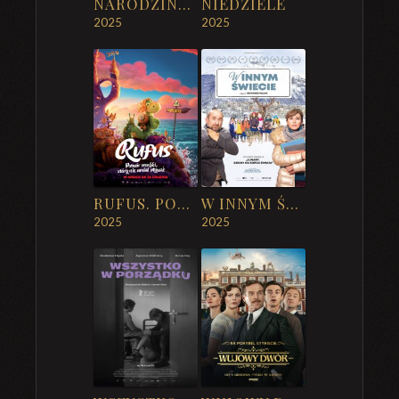
NARODZINY BOGÓW 2: STARCIE DEMONÓW
NIEDZIELE
2025
2025
RUFUS. POTWÓR MORSKI, KTÓRY NIE UMIAŁ PŁYWAĆ
W INNYM ŚWIECIE
2025
2025