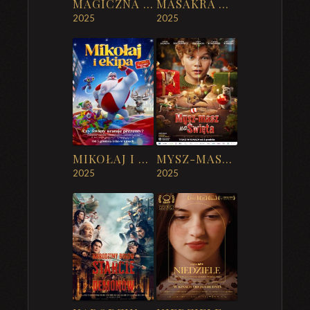
MAGICZNA GWIAZDKA ZWIERZAKÓW
MASAKRA W NANKINIE
2025
2025
MIKOŁAJ I EKIPA
MYSZ-MASZ NA ŚWIĘTA
2025
2025