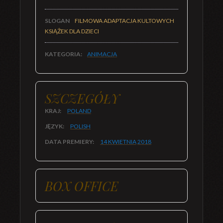
SLOGAN
FILMOWA ADAPTACJA KULTOWYCH
KSIĄŻEK DLA DZIECI
KATEGORIA:
ANIMACJA
SZCZEGÓŁY
KRAJ:
POLAND
JĘZYK:
POLISH
DATA PREMIERY:
14 KWIETNIA
2018
BOX OFFICE