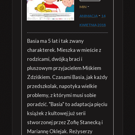
-
MIN
-
ANIMACJA
14
KWIETNIA
2018
Basia ma 5 lat i tak zwany
charakterek. Mieszka w mieście z
rodzicami, dwójką braci i
pluszowym przyjacielem Miśkiem
Zdziśkiem. Czasami Basia, jak każdy
przedszkolak, napotyka wielkie
problemy, z którymi musi sobie
poradzić. "Basia" to adaptacja pięciu
książek z kultowej już serii
stworzonej przez Zofię Stanecką i
Mariannę Oklejak. Reżyserzy