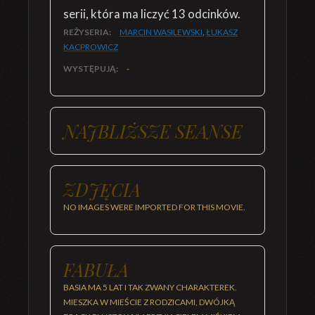
serii, która ma liczyć 13 odcinków.
REŻYSERIA:
MARCIN WASILEWSKI
,
ŁUKASZ
KACPROWICZ
WYSTĘPUJĄ:
-
NAJBLIŻSZE SEANSE
ZDJĘCIA
NO IMAGES WERE IMPORTED FOR THIS MOVIE.
FABUŁA
BASIA MA 5 LAT I TAK ZWANY CHARAKTEREK.
MIESZKA W MIEŚCIE Z RODZICAMI, DWÓJKĄ