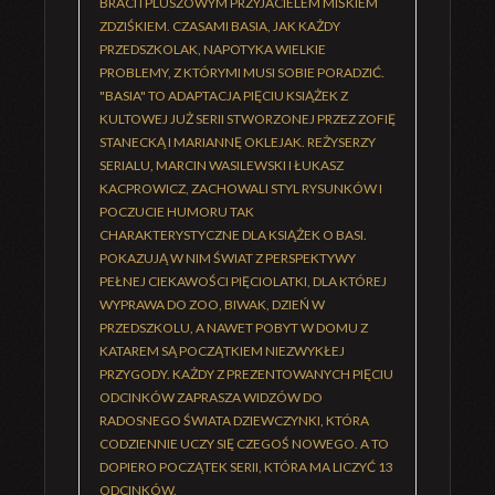
BRACI I PLUSZOWYM PRZYJACIELEM MIŚKIEM
ZDZIŚKIEM. CZASAMI BASIA, JAK KAŻDY
PRZEDSZKOLAK, NAPOTYKA WIELKIE
PROBLEMY, Z KTÓRYMI MUSI SOBIE PORADZIĆ.
"BASIA" TO ADAPTACJA PIĘCIU KSIĄŻEK Z
KULTOWEJ JUŻ SERII STWORZONEJ PRZEZ ZOFIĘ
STANECKĄ I MARIANNĘ OKLEJAK. REŻYSERZY
SERIALU, MARCIN WASILEWSKI I ŁUKASZ
KACPROWICZ, ZACHOWALI STYL RYSUNKÓW I
POCZUCIE HUMORU TAK
CHARAKTERYSTYCZNE DLA KSIĄŻEK O BASI.
POKAZUJĄ W NIM ŚWIAT Z PERSPEKTYWY
PEŁNEJ CIEKAWOŚCI PIĘCIOLATKI, DLA KTÓREJ
WYPRAWA DO ZOO, BIWAK, DZIEŃ W
PRZEDSZKOLU, A NAWET POBYT W DOMU Z
KATAREM SĄ POCZĄTKIEM NIEZWYKŁEJ
PRZYGODY. KAŻDY Z PREZENTOWANYCH PIĘCIU
ODCINKÓW ZAPRASZA WIDZÓW DO
RADOSNEGO ŚWIATA DZIEWCZYNKI, KTÓRA
CODZIENNIE UCZY SIĘ CZEGOŚ NOWEGO. A TO
DOPIERO POCZĄTEK SERII, KTÓRA MA LICZYĆ 13
ODCINKÓW.