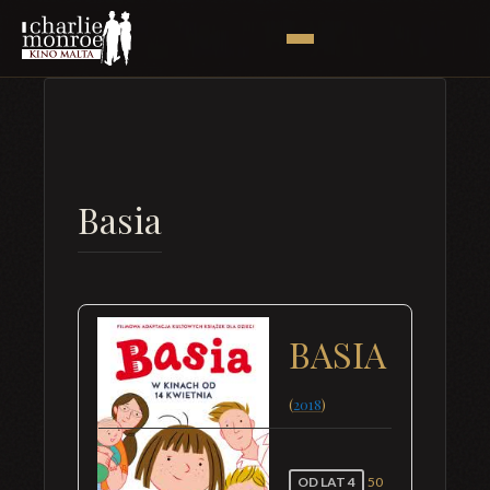
Basia
BASIA
(
2018
)
OD LAT 4
50