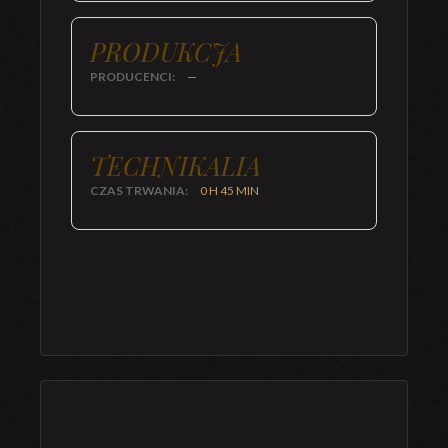
PRODUKCJA
PRODUCENCI:
—
TECHNIKALIA
CZAS TRWANIA:
0 H 45 MIN