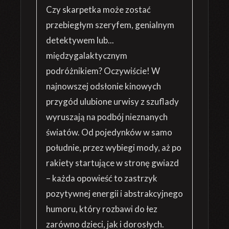
Czy skarpetka może zostać
przebiegłym szeryfem, genialnym
detektywem lub...
międzygalaktycznym
podróżnikiem? Oczywiście! W
najnowszej odsłonie kinowych
przygód ulubione urwisy z szuflady
wyruszają na podbój nieznanych
światów. Od pojedynków w samo
południe, przez wybiegi mody, aż po
rakiety startujące w stronę gwiazd
– każda opowieść to zastrzyk
pozytywnej energii i abstrakcyjnego
humoru, który rozbawi do łez
zarówno dzieci, jak i dorosłych.