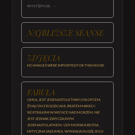
WYSTĘPUJĄ:
-
NAJBLIŻSZE SEANSE
ZDJĘCIA
NO IMAGES WERE IMPORTED FOR THIS MOVIE.
FABUŁA
OMUL JEST JEDENASTOLETNIM CHŁOPCEM,
ŻYJĄCYM Z RODZICAMI, BRATEM MIKRO I
SIOSTRĄ KIMI W WIOSCE NAD MORZEM. NIE
JEST JEDNAK ZWYCZAJNYM
JEDENASTOLATKIEM. GDY MORSKA BESTIA,
MITYCZNA SADUMEA, WYKRADA DUSZĘ JEGO