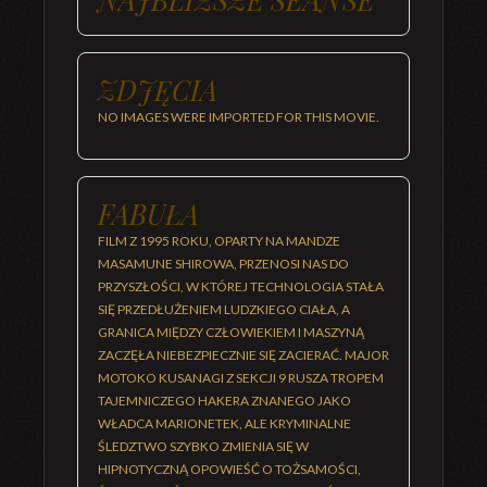
ZDJĘCIA
NO IMAGES WERE IMPORTED FOR THIS MOVIE.
FABUŁA
FILM Z 1995 ROKU, OPARTY NA MANDZE
MASAMUNE SHIROWA, PRZENOSI NAS DO
PRZYSZŁOŚCI, W KTÓREJ TECHNOLOGIA STAŁA
SIĘ PRZEDŁUŻENIEM LUDZKIEGO CIAŁA, A
GRANICA MIĘDZY CZŁOWIEKIEM I MASZYNĄ
ZACZĘŁA NIEBEZPIECZNIE SIĘ ZACIERAĆ. MAJOR
MOTOKO KUSANAGI Z SEKCJI 9 RUSZA TROPEM
TAJEMNICZEGO HAKERA ZNANEGO JAKO
WŁADCA MARIONETEK, ALE KRYMINALNE
ŚLEDZTWO SZYBKO ZMIENIA SIĘ W
HIPNOTYCZNĄ OPOWIEŚĆ O TOŻSAMOŚCI,