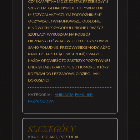
CZY SKARPETKA MOŻE ZOSTAĆ PRZEBIEGŁYM
SZERYFEM, GENIALNYM DETEKTYWEM LUB...
MIĘDZYGALAKTYCZNYM PODRÓŻNIKIEM?
OCZYWIŚCIE! W NAJNOWSZEJ ODSŁONIE
KINOWYCH PRZYGÓD ULUBIONE URWISY Z
SZUFLADY WYRUSZAJĄ NA PODBÓJ
NIEZNANYCH ŚWIATÓW. OD POJEDYNKÓW W
SAMO POŁUDNIE, PRZEZ WYBIEGI MODY, AŻ PO
RAKIETY STARTUJĄCE W STRONĘ GWIAZD –
KAŻDA OPOWIEŚĆ TO ZASTRZYK POZYTYWNEJ
ENERGII I ABSTRAKCYJNEGO HUMORU, KTÓRY
ROZBAWI DO ŁEZ ZARÓWNO DZIECI, JAK I
DOROSŁYCH.
KATEGORIA:
ANIMACJA
,
FAMILIJNY
,
PRZYGODOWY
SZCZEGÓŁY
KRAJ:
POLAND, PORTUGAL