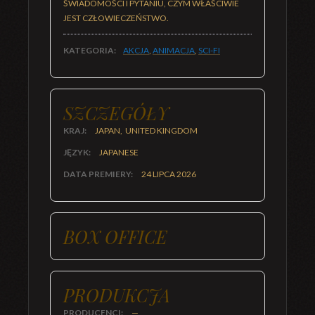
ŚWIADOMOŚCI I PYTANIU, CZYM WŁAŚCIWIE
JEST CZŁOWIECZEŃSTWO.
KATEGORIA:
AKCJA
,
ANIMACJA
,
SCI-FI
SZCZEGÓŁY
KRAJ:
JAPAN, UNITED KINGDOM
JĘZYK:
JAPANESE
DATA PREMIERY:
24 LIPCA 2026
BOX OFFICE
PRODUKCJA
PRODUCENCI:
—