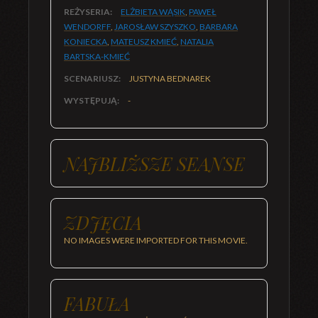
REŻYSERIA:
ELŻBIETA WĄSIK
,
PAWEŁ
WENDORFF
,
JAROSŁAW SZYSZKO
,
BARBARA
KONIECKA
,
MATEUSZ KMIEĆ
,
NATALIA
BARTSKA-KMIEĆ
SCENARIUSZ:
JUSTYNA BEDNAREK
WYSTĘPUJĄ:
-
NAJBLIŻSZE SEANSE
ZDJĘCIA
NO IMAGES WERE IMPORTED FOR THIS MOVIE.
FABUŁA