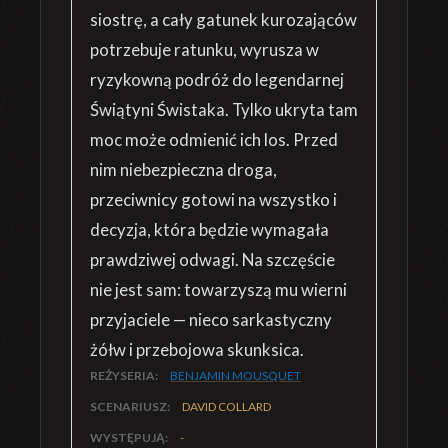
siostrę, a cały gatunek kurozająców
potrzebuje ratunku, wyrusza w
ryzykowną podróż do legendarnej
Świątyni Świstaka. Tylko ukryta tam
moc może odmienić ich los. Przed
nim niebezpieczna droga,
przeciwnicy gotowi na wszystko i
decyzja, która będzie wymagała
prawdziwej odwagi. Na szczęście
nie jest sam: towarzyszą mu wierni
przyjaciele — nieco sarkastyczny
żółw i przebojowa skunksica.
REŻYSERIA:
BENJAMIN MOUSQUET
SCENARIUSZ:
DAVID COLLARD
WYSTĘPUJĄ:
-