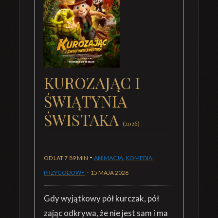
KUROZAJĄC I
ŚWIĄTYNIA
ŚWISTAKA
(2026)
-
OD LAT 7
89 MIN
ANIMACJA
,
KOMEDIA
,
-
PRZYGODOWY
15 MAJA 2026
Gdy wyjątkowy pół kurczak, pół
zając odkrywa, że nie jest sam i ma