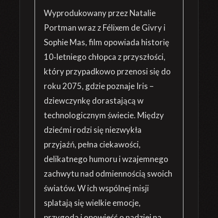
Wyprodukowany przez Natalie
Portman wraz z Félixem de Givry i
Sophie Mas, film opowiada historię
10‑letniego chłopca z przyszłości,
który przypadkowo przenosi się do
roku 2075, gdzie poznaje Iris –
dziewczynkę dorastającą w
technologicznym świecie. Między
dziećmi rodzi się niezwykła
przyjaźń, pełna ciekawości,
delikatnego humoru i wzajemnego
zachwytu nad odmiennością swoich
światów. W ich wspólnej misji
splatają się wielkie emocje,
przygoda i opowieść o nadziei na