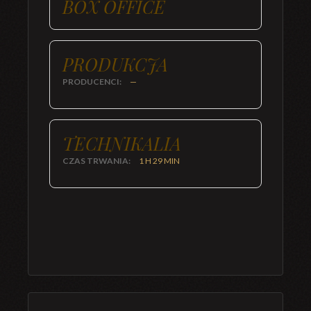
BOX OFFICE
PRODUKCJA
PRODUCENCI:
—
TECHNIKALIA
CZAS TRWANIA:
1 H 29 MIN