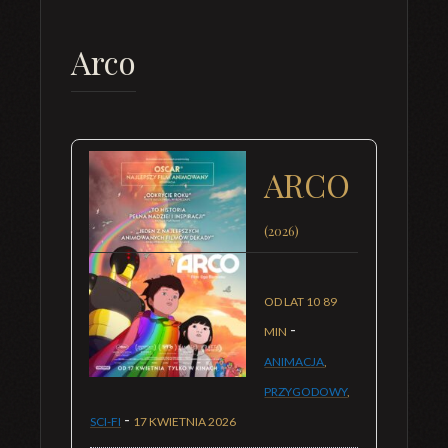
Arco
ARCO
(2026)
OD LAT 10
89
-
MIN
ANIMACJA
,
PRZYGODOWY
,
-
SCI-FI
17 KWIETNIA 2026