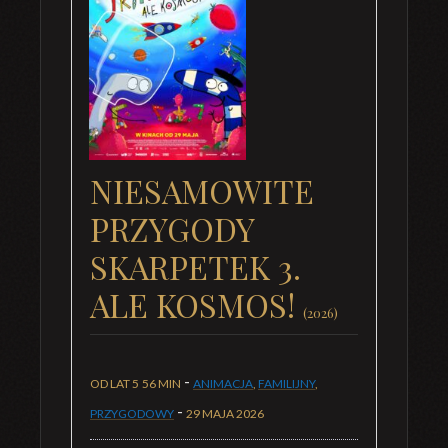
NIESAMOWITE
PRZYGODY
SKARPETEK 3.
ALE KOSMOS!
(2026)
-
OD LAT 5
56 MIN
ANIMACJA
,
FAMILIJNY
,
-
PRZYGODOWY
29 MAJA 2026