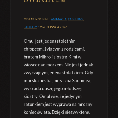
(2026)
-
OD LAT 6
88 MIN
ANIMACJA
,
FAMILIJNY
,
-
FANTASY
26 CZERWCA 2026
Omul jest jedenastoletnim
chłopcem, żyjącym z rodzicami,
bratem Mikro i siostrą Kimi w
wiosce nad morzem. Nie jest jednak
zwyczajnym jedenastolatkiem. Gdy
morska bestia, mityczna Sadumea,
wykrada duszę jego młodszej
siostry, Omul wie, że jedynym
ratunkiem jest wyprawa na mroźny
koniec świata. Dzięki niezwykłemu