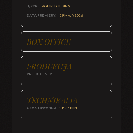
JĘZYK:
POLSKI DUBBING
DATA PREMIERY:
29 MAJA 2026
BOX OFFICE
PRODUKCJA
PRODUCENCI:
—
TECHNIKALIA
CZAS TRWANIA:
0 H 56 MIN