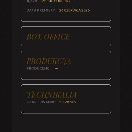
JĘZYK:
POLSKI DUBBING
DATA PREMIERY:
26 CZERWCA 2026
BOX OFFICE
PRODUKCJA
PRODUCENCI:
—
TECHNIKALIA
CZAS TRWANIA:
1 H 28 MIN