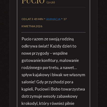
PUCIO
(2026)
-
-
OD LAT 3
45 MIN
ANIMACJA
17
KWIETNIA 2026
Pucio razem ze swoją rodziną
odkrywa świat! Każdy dzień to
nowe przygody – wspólne
gotowanie konfitury, malowanie
rodzinnego portretu, a nawet…
spływ kajakowy i biwak we własnym
salonie! Gdy przychodzi pora
kąpieli, Puciowi i Bobo towarzystwa
dotrzymuje wesoły zabawkowy
krokodyl, który również pilnie