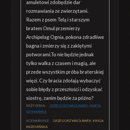
amuletowi zdobędzie dar
rozmawiania ze zwierzętami.
Razem z psem Telą i starszym
bratem Omul przemierzy
Archipelag Ognia, pokona zdradliwe
bagna i zmierzy się z zaklętymi
potworami.To nie będzie jednak
tylko walka z czasem i magią, ale
przede wszystkim próba braterskiej
więzi. Czy bracia zdołają wybaczyć
sobie błędy z przeszłości i odzyskać
siostrę, zanim będzie za późno?
REŻYSERIA:
GRZEGORZ WACŁAWEK
,
MARTA
SZYMAŃSKA
SCENARIUSZ:
GRZEGORZ WACŁAWEK, KINGA
KRZEMIŃSKA