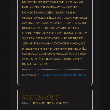
MŁODSZEJ SIOSTRY, OMUL WIE, ŻE JEDYNYM
RATUNKIEM JEST WYPRAWA NA MROŹNY
KONIEC ŚWIATA. DZIĘKI NIEZWYKŁEMU
AMULETOWI ZDOBĘDZIE DAR ROZMAWIANIA ZE
ZWIERZĘTAMI. RAZEM Z PSEM TELĄ I STARSZYM
BRATEM OMUL PRZEMIERZY ARCHIPELAG
OGNIA, POKONA ZDRADLIWE BAGNA I ZMIERZY
SIĘ Z ZAKLĘTYMI POTWORAMI.TO NIE BĘDZIE
JEDNAK TYLKO WALKA Z CZASEM I MAGIĄ, ALE
PRZEDE WSZYSTKIM PRÓBA BRATERSKIEJ WIĘZI.
CZY BRACIA ZDOŁAJĄ WYBACZYĆ SOBIE BŁĘDY
Z PRZESZŁOŚCI I ODZYSKAĆ SIOSTRĘ, ZANIM
BĘDZIE ZA PÓŹNO?
KATEGORIA:
ANIMACJA
,
FAMILIJNY
,
FANTASY
SZCZEGÓŁY
KRAJ:
POLAND, SPAIN, CANADA