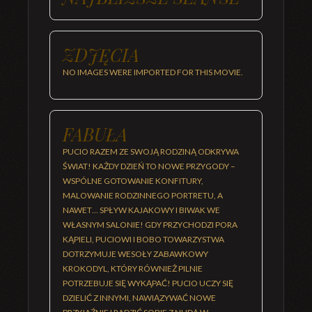
ZDJĘCIA
NO IMAGES WERE IMPORTED FOR THIS MOVIE.
FABUŁA
PUCIO RAZEM ZE SWOJĄ RODZINĄ ODKRYWA
ŚWIAT! KAŻDY DZIEŃ TO NOWE PRZYGODY –
WSPÓLNE GOTOWANIE KONFITURY,
MALOWANIE RODZINNEGO PORTRETU, A
NAWET… SPŁYW KAJAKOWY I BIWAK WE
WŁASNYM SALONIE! GDY PRZYCHODZI PORA
KĄPIELI, PUCIOWI I BOBO TOWARZYSTWA
DOTRZYMUJE WESOŁY ZABAWKOWY
KROKODYL, KTÓRY RÓWNIEŻ PILNIE
POTRZEBUJE SIĘ WYKĄPAĆ! PUCIO UCZY SIĘ
DZIELIĆ Z INNYMI, NAWIĄZYWAĆ NOWE