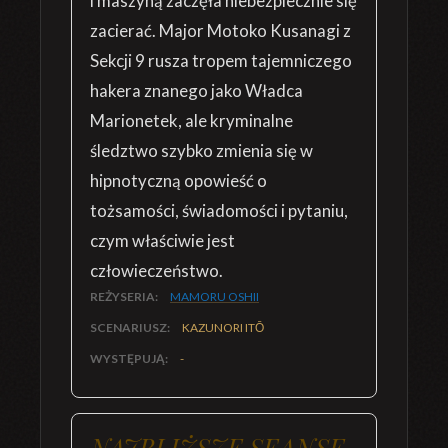
i maszyną zaczęła niebezpiecznie się
zacierać. Major Motoko Kusanagi z
Sekcji 9 rusza tropem tajemniczego
hakera znanego jako Władca
Marionetek, ale kryminalne
śledztwo szybko zmienia się w
hipnotyczną opowieść o
tożsamości, świadomości i pytaniu,
czym właściwie jest
człowieczeństwo.
REŻYSERIA:
MAMORU OSHII
SCENARIUSZ:
KAZUNORI ITŌ
WYSTĘPUJĄ:
-
NAJBLIŻSZE SEANSE