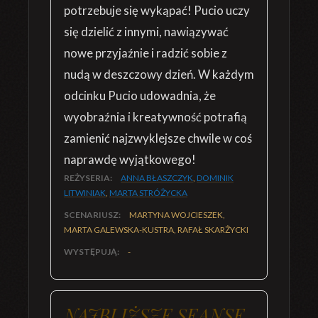
potrzebuje się wykąpać! Pucio uczy
się dzielić z innymi, nawiązywać
nowe przyjaźnie i radzić sobie z
nudą w deszczowy dzień. W każdym
odcinku Pucio udowadnia, że
wyobraźnia i kreatywność potrafią
zamienić najzwyklejsze chwile w coś
naprawdę wyjątkowego!
REŻYSERIA:
ANNA BŁASZCZYK
,
DOMINIK
LITWINIAK
,
MARTA STRÓŻYCKA
SCENARIUSZ:
MARTYNA WOJCIESZEK,
MARTA GALEWSKA-KUSTRA, RAFAŁ SKARŻYCKI
WYSTĘPUJĄ:
-
NAJBLIŻSZE SEANSE