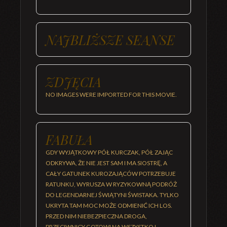
NAJBLIŻSZE SEANSE
ZDJĘCIA
NO IMAGES WERE IMPORTED FOR THIS MOVIE.
FABUŁA
GDY WYJĄTKOWY PÓŁ KURCZAK, PÓŁ ZAJĄC
ODKRYWA, ŻE NIE JEST SAM I MA SIOSTRĘ, A
CAŁY GATUNEK KUROZAJĄCÓW POTRZEBUJE
RATUNKU, WYRUSZA W RYZYKOWNĄ PODRÓŻ
DO LEGENDARNEJ ŚWIĄTYNI ŚWISTAKA. TYLKO
UKRYTA TAM MOC MOŻE ODMIENIĆ ICH LOS.
PRZED NIM NIEBEZPIECZNA DROGA,
PRZECIWNICY GOTOWI NA WSZYSTKO I