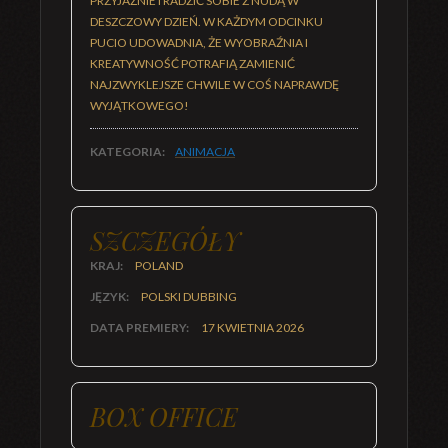
PRZYJAŹNIE I RADZIĆ SOBIE Z NUDĄ W
DESZCZOWY DZIEŃ. W KAŻDYM ODCINKU
PUCIO UDOWADNIA, ŻE WYOBRAŹNIA I
KREATYWNOŚĆ POTRAFIĄ ZAMIENIĆ
NAJZWYKLEJSZE CHWILE W COŚ NAPRAWDĘ
WYJĄTKOWEGO!
KATEGORIA:
ANIMACJA
SZCZEGÓŁY
KRAJ:
POLAND
JĘZYK:
POLSKI DUBBING
DATA PREMIERY:
17 KWIETNIA 2026
BOX OFFICE