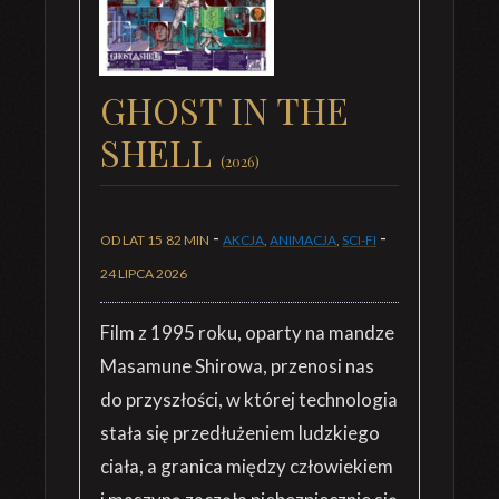
GHOST IN THE
SHELL
(2026)
-
-
OD LAT 15
82 MIN
AKCJA
,
ANIMACJA
,
SCI-FI
24 LIPCA 2026
Film z 1995 roku, oparty na mandze
Masamune Shirowa, przenosi nas
do przyszłości, w której technologia
stała się przedłużeniem ludzkiego
ciała, a granica między człowiekiem