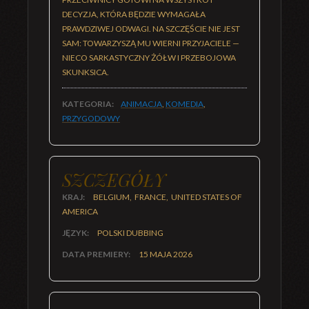
DECYZJA, KTÓRA BĘDZIE WYMAGAŁA
PRAWDZIWEJ ODWAGI. NA SZCZĘŚCIE NIE JEST
SAM: TOWARZYSZĄ MU WIERNI PRZYJACIELE —
NIECO SARKASTYCZNY ŻÓŁW I PRZEBOJOWA
SKUNKSICA.
KATEGORIA:
ANIMACJA
,
KOMEDIA
,
PRZYGODOWY
SZCZEGÓŁY
KRAJ:
BELGIUM, FRANCE, UNITED STATES OF
AMERICA
JĘZYK:
POLSKI DUBBING
DATA PREMIERY:
15 MAJA 2026