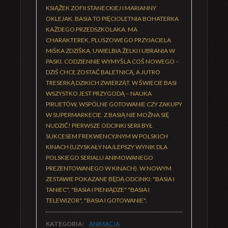
KSIĄŻEK ZOFII STANECKIEJ I MARIANNY
OKLEJAK. BASIA TO PIĘCIOLETNIA BOHATERKA
KAŻDEGO PRZEDSZKOLAKA. MA
CHARAKTEREK, PLUSZOWEGO PRZYJACIELA
MIŚKA ZDZIŚKA, UWIELBIA ŻELKI I UBRANIA W
PASKI. CODZIENNIE WYMYŚLA COŚ NOWEGO –
DZIŚ CHCE ZOSTAĆ BALETNICĄ, A JUTRO
TRESERKĄ DZIKICH ZWIERZĄT. W ŚWIECIE BASI
WSZYSTKO JEST PRZYGODĄ – NAUKA
PIRUETÓW, WSPÓLNE GOTOWANIE CZY ZAKUPY
W SUPERMARKECIE. Z BASIĄ NIE MOŻNA SIĘ
NUDZIĆ! PIERWSZE ODCINKI SERII BYŁ
SUKCESEM FREKWENCYJNYM W POLSKICH
KINACH (UZYSKAŁY NAJLEPSZY WYNIK DLA
POLSKIEGO SERIALU ANIMOWANEGO
PREZENTOWANEGO W KINACH). W NOWYM
ZESTAWIE POKAZANE BĘDĄ ODCINKI: "BASIA I
TANIEC", "BASIA I PIENIĄDZE" "BASIA I
TELEWIZOR", "BASIA I GOTOWANIE".
KATEGORIA:
ANIMACJA