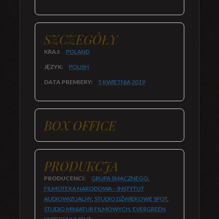
SZCZEGÓŁY
KRAJ:
POLAND
JĘZYK:
POLISH
DATA PREMIERY:
5 KWIETNIA
2019
BOX OFFICE
PRODUKCJA
PRODUCENCI:
GRUPA SMACZNEGO
,
FILMOTEKA NARODOWA – INSTYTUT
AUDIOWIZUALNY
,
STUDIO DŹWIĘKOWE SPOT
,
STUDIO MINIATUR FILMOWYCH
,
EVERGREEN