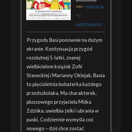
-
MIN
ANIMACJA
-
5
KWIETNIA
2019
Przygody Basi ponownie na dużym
ekranie. Kontynuacja przygód
rezolutnej 5-latki, znanej
wielbicielom książek Zofii
Staneckiej i Marianny Oklejak. Basia
to pięcioletnia bohaterka każdego
przedszkolaka. Ma charakterek,
pluszowego przyjaciela Miśka
Zdziśka, uwielbia żelki i ubrania w
paski. Codziennie wymyśla coś
nowego – dziś chce zostać