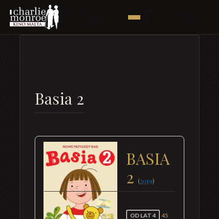
Basia 2
BASIA
2
(
2019
)
OD LAT 4
45