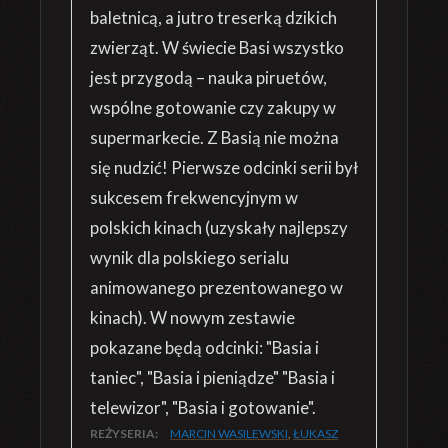
baletnicą, a jutro treserką dzikich
zwierząt. W świecie Basi wszystko
jest przygodą – nauka piruetów,
wspólne gotowanie czy zakupy w
supermarkecie. Z Basią nie można
się nudzić! Pierwsze odcinki serii był
sukcesem frekwencyjnym w
polskich kinach (uzyskały najlepszy
wynik dla polskiego serialu
animowanego prezentowanego w
kinach). W nowym zestawie
pokazane będą odcinki: "Basia i
taniec", "Basia i pieniądze" "Basia i
telewizor", "Basia i gotowanie".
REŻYSERIA:
MARCIN WASILEWSKI
,
ŁUKASZ