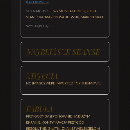
KACPROWICZ
SCENARIUSZ:
SZYMON JACHIMEK, ZOFIA
STANECKA, MARCIN WASILEWSKI, MARCIN GRAJ
WYSTĘPUJĄ:
-
NAJBLIŻSZE SEANSE
ZDJĘCIA
NO IMAGES WERE IMPORTED FOR THIS MOVIE.
FABUŁA
PRZYGODY BASI PONOWNIE NA DUŻYM
EKRANIE. KONTYNUACJA PRZYGÓD
REZOLUTNEJ 5-LATKI, ZNANEJ WIELBICIELOM