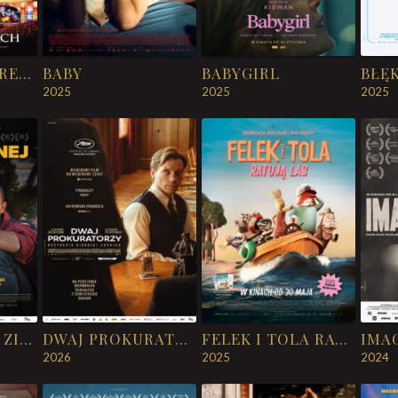
ANDRÉ RIEU. SREBRNO-ZŁOTY KONCERT GWIAZDKOWY
BABY
BABYGIRL
BŁĘ
2025
2025
2025
DO NIEZNANEJ ZIEMI
DWAJ PROKURATORZY
FELEK I TOLA RATUJĄ LAS
IMA
2026
2025
2024