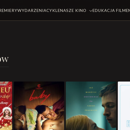
REMIERY
WYDARZENIA
CYKLE
NASZE KINO
EDUKACJA FILM
ów