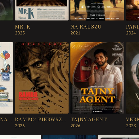
MR. K
NA RAUSZU
2025
2021
2024
PRZYPADKIEM NAPISAŁAM KSIĄŻKĘ
RAMBO: PIERWSZA KREW
TAJNY AGENT
2026
2026
2023