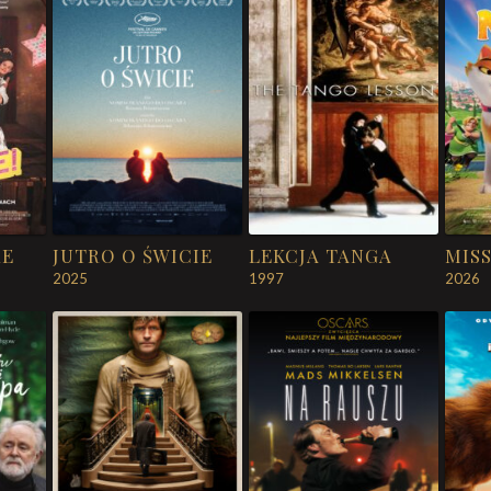
RE
JUTRO O ŚWICIE
LEKCJA TANGA
2025
1997
2026