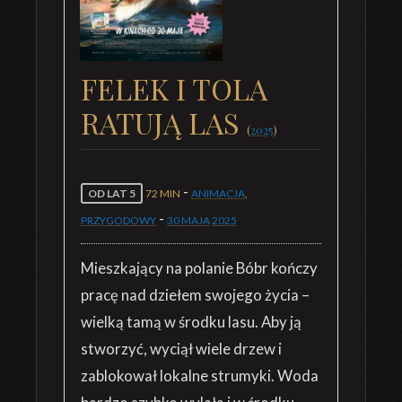
FELEK I TOLA
RATUJĄ LAS
(
2025
)
-
OD LAT 5
72 MIN
ANIMACJA
,
-
PRZYGODOWY
30 MAJA
2025
Mieszkający na polanie Bóbr kończy
pracę nad dziełem swojego życia –
wielką tamą w środku lasu. Aby ją
stworzyć, wyciął wiele drzew i
zablokował lokalne strumyki. Woda