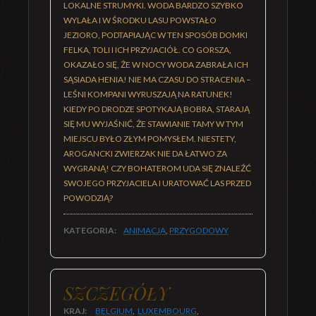
LOKALNE STRUMYKI. WODA BARDZO SZYBKO
WYLAŁA I W ŚRODKU LASU POWSTAŁO
JEZIORO, PODTAPIAJĄC W TEN SPOSÓB DOMKI
FELKA, TOLI I ICH PRZYJACIÓŁ. CO GORSZA,
OKAZAŁO SIĘ, ŻE W NOCY WODA ZABRAŁA ICH
SĄSIADA HENIA! NIE MA CZASU DO STRACENIA –
LEŚNI KOMPANI WYRUSZAJĄ NA RATUNEK!
KIEDY PO DRODZE SPOTYKAJĄ BOBRA, STARAJĄ
SIĘ MU WYJAŚNIĆ, ŻE STAWIANIE TAMY W TYM
MIEJSCU BYŁO ZŁYM POMYSŁEM. NIESTETY,
AROGANCKI ZWIERZAK NIE DA ŁATWO ZA
WYGRANĄ! CZY BOHATEROM UDA SIĘ ZNALEŹĆ
SWOJEGO PRZYJACIELA I URATOWAĆ LAS PRZED
POWODZIĄ?
KATEGORIA:
ANIMACJA
,
PRZYGODOWY
SZCZEGÓŁY
KRAJ:
BELGIUM
,
LUXEMBOURG
,