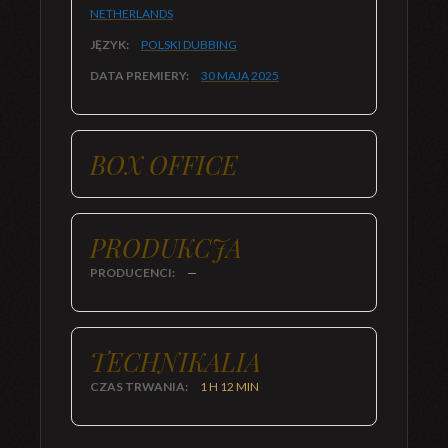
NETHERLANDS
JĘZYK:
POLSKI DUBBING
DATA PREMIERY:
30 MAJA
2025
BOX OFFICE
PRODUKCJA
PRODUCENCI:
—
TECHNIKALIA
CZAS TRWANIA:
1 H 12 MIN