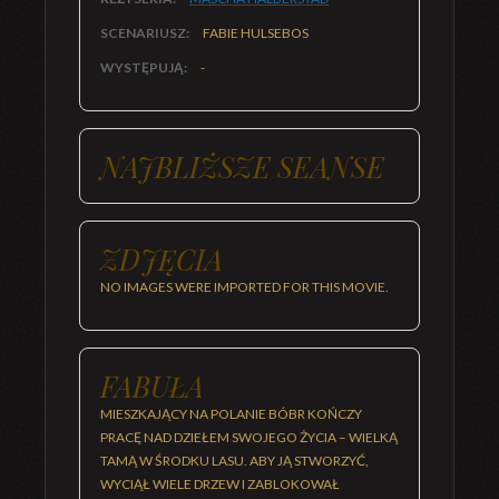
SCENARIUSZ:
FABIE HULSEBOS
WYSTĘPUJĄ:
-
NAJBLIŻSZE SEANSE
ZDJĘCIA
NO IMAGES WERE IMPORTED FOR THIS MOVIE.
FABUŁA
MIESZKAJĄCY NA POLANIE BÓBR KOŃCZY
PRACĘ NAD DZIEŁEM SWOJEGO ŻYCIA – WIELKĄ
TAMĄ W ŚRODKU LASU. ABY JĄ STWORZYĆ,
WYCIĄŁ WIELE DRZEW I ZABLOKOWAŁ