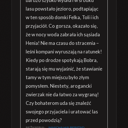
bardzo szybko wylała i w środku
lasu powstało jezioro, podtapiając
w ten sposób domki Felka, Toli i ich
przyjaciół. Co gorsza, okazało się,
że w nocy woda zabrała ich sąsiada
Henia! Nie ma czasu do stracenia –
leśni kompani wyruszają na ratunek!
Kiedy po drodze spotykają Bobra,
starają się mu wyjaśnić, że stawianie
tamy w tym miejscu było złym
pomysłem. Niestety, arogancki
zwierzak nie da łatwo za wygraną!
Czy bohaterom uda się znaleźć
swojego przyjaciela i uratować las
przed powodzią?
REŻYSERIA:
MASCHA HALBERSTAD