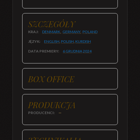
SZCZEGÓŁY
KRAJ:
DENMARK
,
GERMANY
,
POLAND
JĘZYK:
ENGLISH
,
POLISH
,
KURDISH
DATA PREMIERY:
6 GRUDNIA
2024
BOX OFFICE
PRODUKCJA
PRODUCENCI:
—