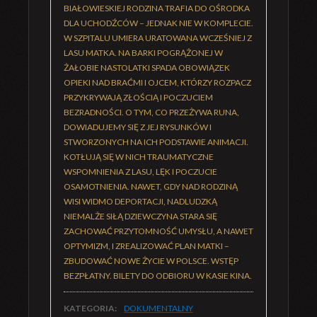
BIAŁOWIESKIEJ RODZINA TRAFIA DO OŚRODKA
DLA UCHODŹCÓW – JEDNAK NIE W KOMPLECIE.
W SZPITALU UMIERA URATOWANA WCZEŚNIEJ Z
LASU MATKA. NA BARKI POGRĄŻONEJ W
ŻAŁOBIE NASTOLATKI SPADA OBOWIĄZEK
OPIEKI NAD BRAĆMI I OJCEM, KTÓRZY ROZPACZ
PRZYKRYWAJĄ ZŁOŚCIĄ I POCZUCIEM
BEZRADNOŚCI. O TYM, CO PRZEŻYWA RUNA,
DOWIADUJEMY SIĘ Z JEJ RYSUNKÓW I
STWORZONYCH NA ICH PODSTAWIE ANIMACJI.
KOTŁUJĄ SIĘ W NICH TRAUMATYCZNE
WSPOMNIENIA Z LASU, LĘK I POCZUCIE
OSAMOTNIENIA. NAWET, GDY NAD RODZINĄ
WISI WIDMO DEPORTACJI, NADLUDZKĄ
NIEMALŻE SIŁĄ DZIEWCZYNA STARA SIĘ
ZACHOWAĆ PRZYTOMNOŚĆ UMYSŁU, A NAWET
OPTYMIZM, I ZREALIZOWAĆ PLAN MATKI –
ZBUDOWAĆ NOWE ŻYCIE W POLSCE. WSTĘP
BEZPŁATNY. BILETY DO ODBIORU W KASIE KINA.
KATEGORIA:
DOKUMENTALNY