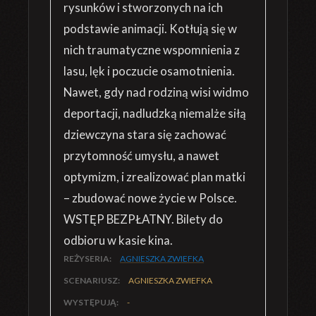
rysunków i stworzonych na ich
podstawie animacji. Kotłują się w
nich traumatyczne wspomnienia z
lasu, lęk i poczucie osamotnienia.
Nawet, gdy nad rodziną wisi widmo
deportacji, nadludzką niemalże siłą
dziewczyna stara się zachować
przytomność umysłu, a nawet
optymizm, i zrealizować plan matki
– zbudować nowe życie w Polsce.
WSTĘP BEZPŁATNY. Bilety do
odbioru w kasie kina.
REŻYSERIA:
AGNIESZKA ZWIEFKA
SCENARIUSZ:
AGNIESZKA ZWIEFKA
WYSTĘPUJĄ:
-