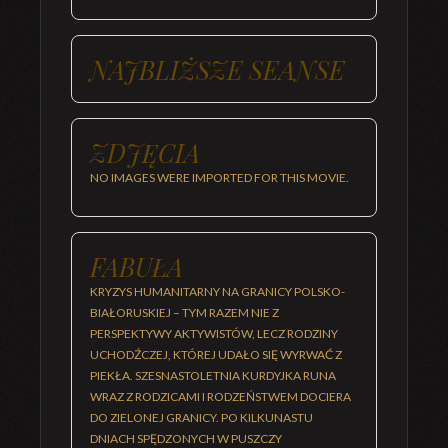
NAJBLIŻSZE SEANSE
ZDJĘCIA
NO IMAGES WERE IMPORTED FOR THIS MOVIE.
FABUŁA
KRYZYS HUMANITARNY NA GRANICY POLSKO-
BIAŁORUSKIEJ – TYM RAZEM NIE Z
PERSPEKTYWY AKTYWISTÓW, LECZ RODZINY
UCHODŹCZEJ, KTÓREJ UDAŁO SIĘ WYRWAĆ Z
PIEKŁA. SZESNASTOLETNIA KURDYJKA RUNA
WRAZ Z RODZICAMI I RODZEŃSTWEM DOCIERA
DO ZIELONEJ GRANICY. PO KILKUNASTU
DNIACH SPĘDZONYCH W PUSZCZY