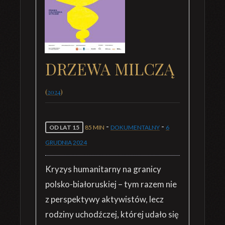
DRZEWA MILCZĄ
(
2024
)
-
-
OD LAT 15
85 MIN
DOKUMENTALNY
6
GRUDNIA
2024
Kryzys humanitarny na granicy
polsko-białoruskiej – tym razem nie
z perspektywy aktywistów, lecz
rodziny uchodźczej, której udało się