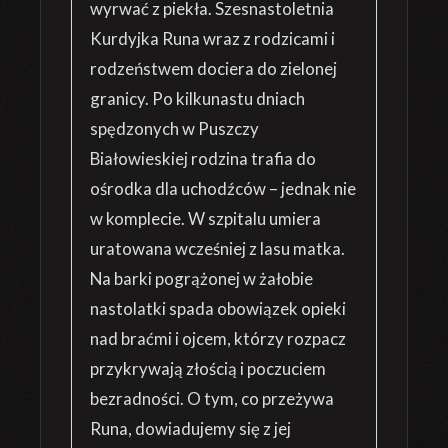
wyrwać z piekła. Szesnastoletnia
Kurdyjka Runa wraz z rodzicami i
rodzeństwem dociera do zielonej
granicy. Po kilkunastu dniach
spędzonych w Puszczy
Białowieskiej rodzina trafia do
ośrodka dla uchodźców – jednak nie
w komplecie. W szpitalu umiera
uratowana wcześniej z lasu matka.
Na barki pogrążonej w żałobie
nastolatki spada obowiązek opieki
nad braćmi i ojcem, którzy rozpacz
przykrywają złością i poczuciem
bezradności. O tym, co przeżywa
Runa, dowiadujemy się z jej