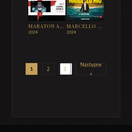
MARATON ART HORRORU – NIEUMARLI I KĄPIEL DIABŁA
MARCELLO MIO
2024
2024
Następne
1
2
3
»