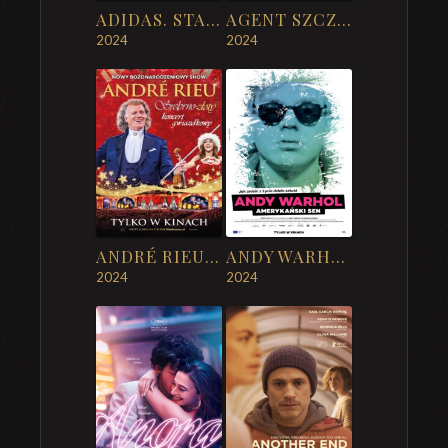
ADIDAS. STAĆ CIĘ NA WIĘCEJ (WATCH DOCS)
AGENT SZCZĘŚCIA
2024
2024
ANDRÉ RIEU. SREBRNO-ZŁOTY KONCERT GWIAZDKOWY
ANDY WARHOL. AMERYKAŃSKI SEN
2024
2024