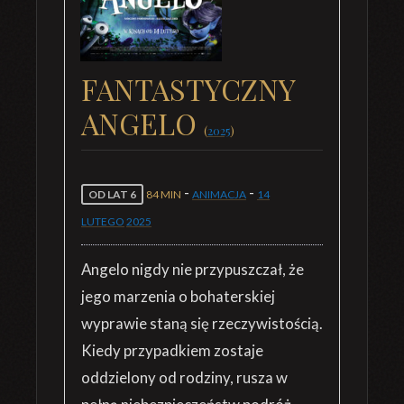
FANTASTYCZNY
ANGELO
(
2025
)
-
-
OD LAT 6
84 MIN
ANIMACJA
14
LUTEGO
2025
Angelo nigdy nie przypuszczał, że
jego marzenia o bohaterskiej
wyprawie staną się rzeczywistością.
Kiedy przypadkiem zostaje
oddzielony od rodziny, rusza w