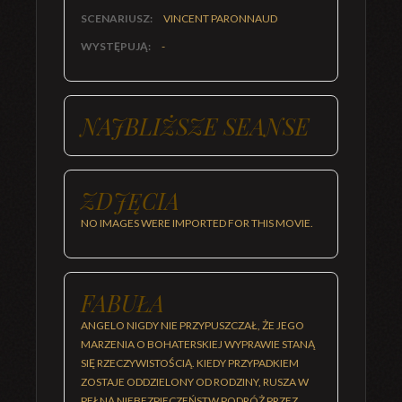
SCENARIUSZ:
VINCENT PARONNAUD
WYSTĘPUJĄ:
-
NAJBLIŻSZE SEANSE
ZDJĘCIA
NO IMAGES WERE IMPORTED FOR THIS MOVIE.
FABUŁA
ANGELO NIGDY NIE PRZYPUSZCZAŁ, ŻE JEGO
MARZENIA O BOHATERSKIEJ WYPRAWIE STANĄ
SIĘ RZECZYWISTOŚCIĄ. KIEDY PRZYPADKIEM
ZOSTAJE ODDZIELONY OD RODZINY, RUSZA W
PEŁNĄ NIEBEZPIECZEŃSTW PODRÓŻ PRZEZ