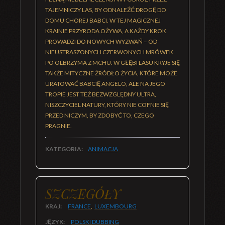
TAJEMNICZY LAS, BY ODNALEŹĆ DROGĘ DO
DOMU CHOREJ BABCI. W TEJ MAGICZNEJ
KRAINIE PRZYRODA OŻYWA, A KAŻDY KROK
PROWADZI DO NOWYCH WYZWAŃ – OD
NIEUSTRASZONYCH CZERWONYCH MRÓWEK
PO OLBRZYMA Z MCHU. W GŁĘBI LASU KRYJE SIĘ
TAKŻE MITYCZNE ŹRÓDŁO ŻYCIA, KTÓRE MOŻE
URATOWAĆ BABCIĘ ANGELO, ALE NA JEGO
TROPIE JEST TEŻ BEZWZGLĘDNY ULTRA,
NISZCZYCIEL NATURY, KTÓRY NIE COFNIE SIĘ
PRZED NICZYM, BY ZDOBYĆ TO, CZEGO
PRAGNIE.
KATEGORIA:
ANIMACJA
SZCZEGÓŁY
KRAJ:
FRANCE
,
LUXEMBOURG
JĘZYK:
POLSKI DUBBING