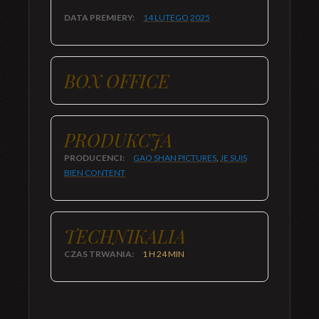
DATA PREMIERY:
14 LUTEGO
2025
BOX OFFICE
PRODUKCJA
PRODUCENCI:
GAO SHAN PICTURES
,
JE SUIS
BIEN CONTENT
TECHNIKALIA
CZAS TRWANIA:
1 H 24 MIN