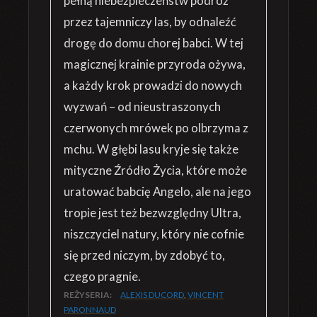
pełną niebezpieczeństw podróż
przez tajemniczy las, by odnaleźć
drogę do domu chorej babci. W tej
magicznej krainie przyroda ożywa,
a każdy krok prowadzi do nowych
wyzwań – od nieustraszonych
czerwonych mrówek po olbrzyma z
mchu. W głębi lasu kryje się także
mityczne Źródło Życia, które może
uratować babcię Angelo, ale na jego
tropie jest też bezwzględny Ultra,
niszczyciel natury, który nie cofnie
się przed niczym, by zdobyć to,
czego pragnie.
REŻYSERIA:
ALEXIS DUCORD
,
VINCENT
PARONNAUD