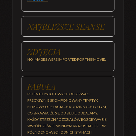
NAJBLIŻSZE SEANSE
ZDJĘCIA
NO IMAGES WERE IMPORTED FOR THIS MOVIE.
FABUŁA
PEŁEN BŁYSKOTLIWYCH OBSERWACJI
PRECYZYJNIE SKOMPONOWANY TRYPTYK
FILMOWY O RELACJACH RODZINNYCH I O TYM,
CO SPRAWIA, ŻE SIĘ OD SIEBIE ODDALAMY.
KAŻDY Z TRZECH ROZDZIAŁÓW ROZGRYWA SIĘ
WSPÓŁCZEŚNIE, W INNYM KRAJU: FATHER – W
PÓŁNOCNO-WSCHODNICH STANACH