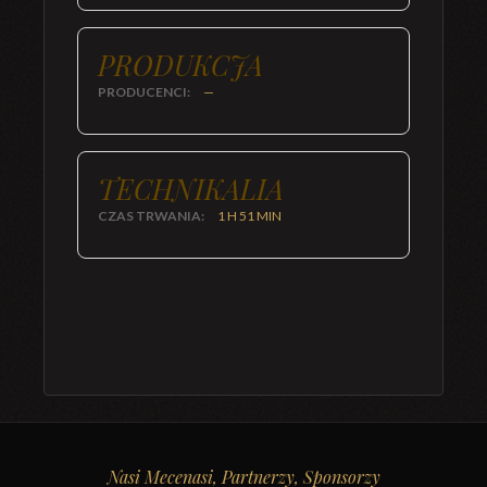
PRODUKCJA
PRODUCENCI:
—
TECHNIKALIA
CZAS TRWANIA:
1 H 51 MIN
Nasi Mecenasi, Partnerzy, Sponsorzy