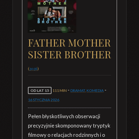
FATHER MOTHER
SISTER BROTHER
(
2026
)
-
-
OD LAT 15
111 MIN
DRAMAT
,
KOMEDIA
16 STYCZNIA
2026
Pełen błyskotliwych obserwacji
precyzyjnie skomponowany tryptyk
filmowy o relacjach rodzinnych i o