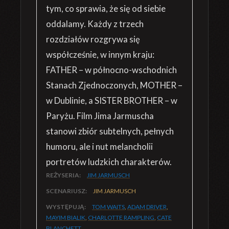
tym, co sprawia, że się od siebie
oddalamy. Każdy z trzech
rozdziałów rozgrywa się
współcześnie, w innym kraju:
FATHER – w północno-wschodnich
Stanach Zjednoczonych, MOTHER –
w Dublinie, a SISTER BROTHER – w
Paryżu. Film Jima Jarmuscha
stanowi zbiór subtelnych, pełnych
humoru, ale i nut melancholii
portretów ludzkich charakterów.
REŻYSERIA:
JIM JARMUSCH
SCENARIUSZ:
JIM JARMUSCH
WYSTĘPUJĄ:
TOM WAITS
,
ADAM DRIVER
,
MAYIM BIALIK
,
CHARLOTTE RAMPLING
,
CATE
BLANCHETT