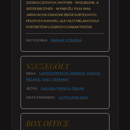
ZJEDNOCZONYCH, MOTHER – W DUBLINIE, A
SISTER BROTHER – W PARYŻU. FILM JIMA
JARMUSCHA STANOWI ZBIÓR SUBTELNYCH,
PEŁNYCH HUMORU, ALE I NUT MELANCHOLII
PORTRETÓW LUDZKICH CHARAKTERÓW.
KATEGORIA:
DRAMAT
,
KOMEDIA
SZCZEGÓŁY
KRAJ:
UNITED STATES OF AMERICA
,
FRANCE
,
IRELAND
,
ITALY
,
GERMANY
JĘZYK:
ENGLISH
,
FRENCH
,
ITALIAN
DATA PREMIERY:
16 STYCZNIA
2026
BOX OFFICE