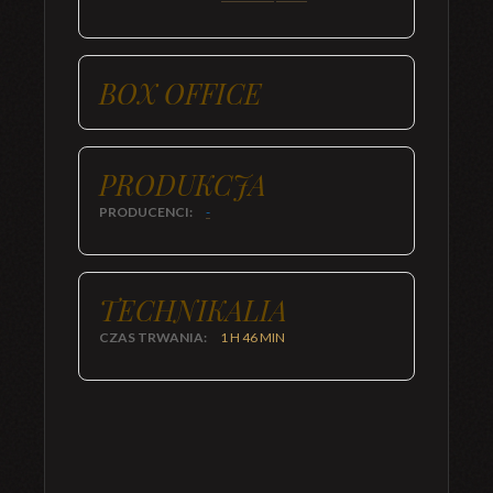
BOX OFFICE
PRODUKCJA
PRODUCENCI:
-
TECHNIKALIA
CZAS TRWANIA:
1 H 46 MIN