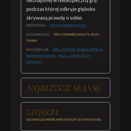
nieznajomej w niebezpieczną grę,
podczas której odkryje głęboko
skrywaną prawdę o sobie.
REŻYSERIA:
TREY EDWARD SHULTS
SCENARIUSZ:
TREY EDWARD SHULTS, REZA
FAHIM
WYSTĘPUJĄ:
ABEL TESFAYE
,
JENNA ORTEGA
,
BARRY KEOGHAN
, ,
PAUL L. DAVIS
,
RILEY
KEOUGH
NAJBLIŻSZE SEANSE
ZDJĘCIA
NO IMAGES WERE IMPORTED FOR THIS MOVIE.