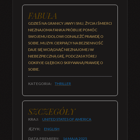
FABUŁA
GDZIEŚ NA GRANICY JAWY I SNU, ŻYCIA I ŚMIERCI
NIEZNAJOMA FANKA PRÓBUJE POMÓC
SWOJEMU IDOLOWI ODNALEŹĆ PRAWDĘ O
SOBIE. MUZYK CIERPIĄCY NA BEZSENNOŚĆ
DAJE SIĘ WCIĄGNĄĆ NIEZNAJOMEJ W
NIEBEZPIECZNĄ GRĘ, PODCZAS KTÓREJ
ODKRYJE GŁĘBOKO SKRYWANĄ PRAWDĘ O
SOBIE.
KATEGORIA:
THRILLER
SZCZEGÓŁY
KRAJ:
UNITED STATES OF AMERICA
JĘZYK:
ENGLISH
DATA PREMIERY:
16 MAJA
2025