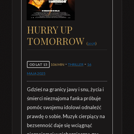
HURRY UP
TOMORROW
(
2025
)
-
-
OD LAT 15
106 MIN
THRILLER
16
MAJA
2025
Gdzieś na granicy jawy i snu, życia i
śmierci nieznajoma fanka próbuje
pomóc swojemu idolowi odnaleźć
prawdę o sobie. Muzyk cierpiący na
bezsenność daje się wciągnąć